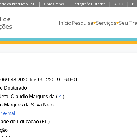
ório da Produção USP
Obras Raras
Cartografia Histórica
ABCD
BD
l de
Início
Pesquisa
Serviços
Seu Tr
ções
606/T.48.2020.tde-09122019-164601
de Doutorado
Neto, Cláudio Marques da
(
)
o Marques da Silva Neto
r e-mail
dade de Educação (FE)
ção