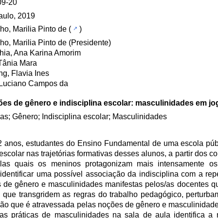
09-20
aulo, 2019
ho, Marilia Pinto de
(
)
ho, Marilia Pinto de (Presidente)
hia, Ana Karina Amorim
Tânia Mara
ing, Flavia Ines
 Luciano Campos da
ões de gênero e indisciplina escolar: masculinidades em jo
as; Gênero; Indisciplina escolar; Masculinidades
12 anos, estudantes do Ensino Fundamental de uma escola púb
escolar nas trajetórias formativas desses alunos, a partir dos c
elas quais os meninos protagonizam mais intensamente o
identificar uma possível associação da indisciplina com a rep
 de gênero e masculinidades manifestas pelos/as docentes q
s que transgridem as regras do trabalho pedagógico, perturb
ão que é atravessada pelas noções de gênero e masculinidad
as práticas de masculinidades na sala de aula identifica a