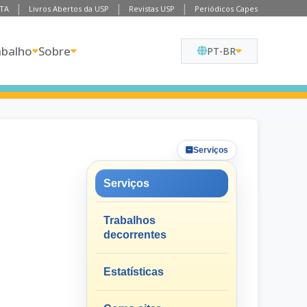
TA
Livros Abertos da USP
Revistas USP
Periódicos Capes
abalho
Sobre
PT-BR
Serviços
Serviços
Trabalhos
decorrentes
Estatísticas