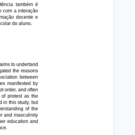
petência também é
do com a interação
rmação docente e
colar do aluno.
 aims to undertand
igated the reasons
sociation between
ties manifested by
t order, and often
 of protest as the
in this study, but
derstanding of the
er and masculinity
cher education and
nce.