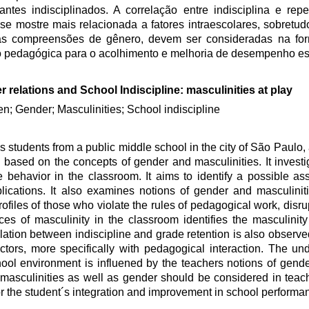
ntes indisciplinados. A correlação entre indisciplina e re
se mostre mais relacionada a fatores intraescolares, sobretu
as compreensões de gênero, devem ser consideradas na fo
o pedagógica para o acolhimento e melhoria de desempenho es
 relations and School Indiscipline: masculinities at play
en; Gender; Masculinities; School indiscipline
s students from a public middle school in the city of São Paulo,
es, based on the concepts of gender and masculinities. It invest
 behavior in the classroom. It aims to identify a possible as
plications. It also examines notions of gender and masculini
files of those who violate the rules of pedagogical work, disrup
ces of masculinity in the classroom identifies the masculinity
tion between indiscipline and grade retention is also observed 
factors, more specifically with pedagogical interaction. The un
 school environment is influened by the teachers notions of gend
 masculinities as well as gender should be considered in tea
r the student´s integration and improvement in school performa