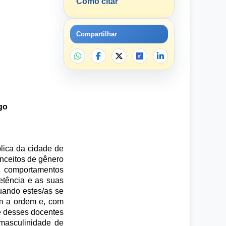
Como citar
Compartilhar
go
lica da cidade de
onceitos de gênero
s comportamentos
etência e as suas
uando estes/as se
am a ordem e, com
e desses docentes
 masculinidade de