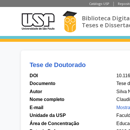
Catálogo USP
Reposit
Biblioteca Digita
Teses e Disserta
Tese de Doutorado
DOI
10.11
Documento
Tese 
Autor
Silva 
Nome completo
Claudi
E-mail
Mostra
Unidade da USP
Facul
Área de Concentração
Educa