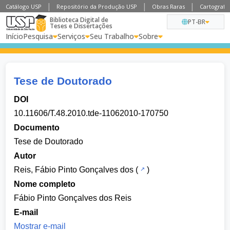
Catálogo USP
Repositório da Produção USP
Obras Raras
Cartografia
Biblioteca Digital de
PT-BR
Teses e Dissertações
Início
Pesquisa
Serviços
Seu Trabalho
Sobre
Tese de Doutorado
DOI
10.11606/T.48.2010.tde-11062010-170750
Documento
Tese de Doutorado
Autor
Reis, Fábio Pinto Gonçalves dos
(
)
Nome completo
Fábio Pinto Gonçalves dos Reis
E-mail
Mostrar e-mail