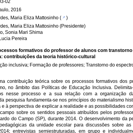
03-02
aulo, 2016
des, Maria Eliza Mattosinho
(
)
des, Maria Eliza Mattosinho (Presidente)
o, Sonia Mari Shima
 Lucia Pereira
ocessos formativos do professor de alunos com transtorno
a: contribuições da teoria histórico-cultural
ão inclusiva; Formação de professores; Transtorno do espectro
a contribuição teórica sobre os processos formativos dos p
o, no âmbito das Políticas de Educação Inclusiva. Delimita
dos nesse processo e a sua relação com a organização da
da pesquisa fundamenta-se nos princípios do materialismo histó
e à perspectiva de explicar a realidade e as possibilidades co
campo sobre os sentidos pessoais atribuídos pelos professo
ardo do Campo (SP), durante 2014. O desenvolvimento da p
pedagógicas da unidade escolar para discussões sobre as 
2014; entrevistas semiestruturadas, em grupo e individual