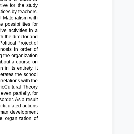
ive for the study
tices by teachers.
al Materialism with
 possibilities for
ve activities in a
h the director and
olitical Project of
gnosis in order of
g the organization
about a course on
n its entirety, it
perates the school
rrelations with the
ricCultural Theory
even partially, for
order. As a result
articulated actions
 human development
e organization of