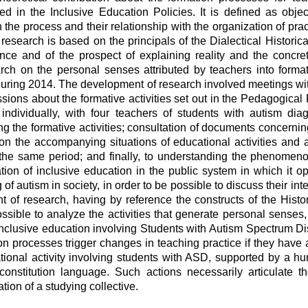
 in the Inclusive Education Policies. It is defined as object
the process and their relationship with the organization of prac
 research is based on the principals of the Dialectical Historic
ce and of the prospect of explaining reality and the concrete
rch on the personal senses attributed by teachers into formati
ring 2014. The development of research involved meetings wit
sions about the formative activities set out in the Pedagogical P
individually, with four teachers of students with autism dia
g the formative activities; consultation of documents concernin
on the accompanying situations of educational activities and 
he same period; and finally, to understanding the phenomenon i
ion of inclusive education in the public system in which it o
autism in society, in order to be possible to discuss their inte
t of research, having by reference the constructs of the Histo
ssible to analyze the activities that generate personal senses, 
 inclusive education involving Students with Autism Spectrum Dis
ion processes trigger changes in teaching practice if they have 
cational activity involving students with ASD, supported by a
onstitution language. Such actions necessarily articulate th
tion of a studying collective.