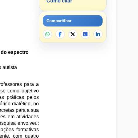
Como citar
Compartilhar
 do espectro
 autista
rofessores para a
-se como objetivo
s práticas pelos
rico dialético, no
ncretas para a sua
res em atividades
esquisa envolveu:
ações formativas
mente, com quatro