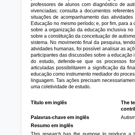
professores de alunos com diagnóstico de auti
vivenciadas; consulta a documentos referente
situações de acompanhamento das atividades p
Educação no mesmo período; e, por fim, para 
sobre a organização da educação inclusiva no 
sobre a constituição da conceituação de autismo 
sistema. No movimento final da pesquisa, tendo-
atividades humanas, foi possível analisar as aç
participantes das discussões sobre a educação 
do estudo, defende-se que os processos fo
articuladas possibilitarem a significação da 
educação como instrumento mediador do proces
linguagem. Tais ações precisam necessariamente
uma coletividade de estudo.
Título em inglês
The t
contri
Palavras-chave em inglês
Autism
Resumo em inglês
This research has the purpose to produce a th