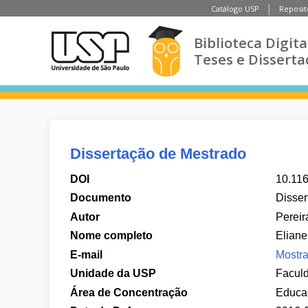
Catálogo USP
Reposit
Biblioteca Digita
Teses e Disserta
Dissertação de Mestrado
DOI
10.11
Documento
Disser
Autor
Pereir
Nome completo
Eliane
E-mail
Mostra
Unidade da USP
Facul
Área de Concentração
Educa