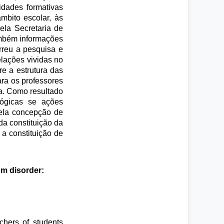
idades formativas
mbito escolar, às
ela Secretaria de
ambém informações
rreu a pesquisa e
elações vividas no
re a estrutura das
ara os professores
a. Como resultado
gógicas se ações
pela concepção de
a constituição da
a constituição de
um disorder:
chers of students