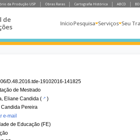
ório da Produção USP
Obras Raras
Cartografia Histórica
ABCD
BD
l de
Início
Pesquisa
Serviços
Seu Tr
ções
606/D.48.2016.tde-19102016-141825
tação de Mestrado
a, Eliane Candida
(
)
 Candida Pereira
r e-mail
dade de Educação (FE)
ção