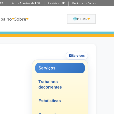
TA
Livros Abertos da USP
Revistas USP
Periódicos Capes
abalho
Sobre
PT-BR
Serviços
Serviços
Trabalhos
decorrentes
Estatísticas