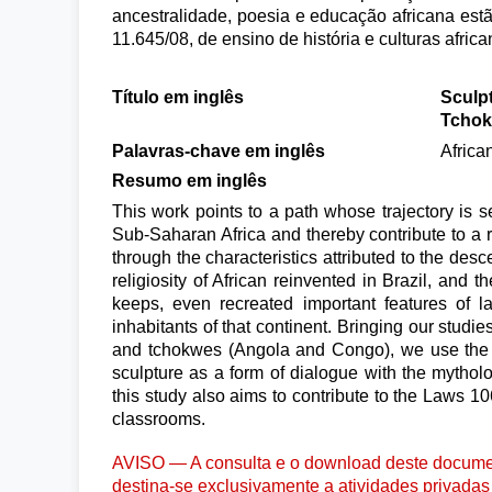
ancestralidade, poesia e educação africana est
11.645/08, de ensino de história e culturas africa
Título em inglês
Sculpt
Tcho
Palavras-chave em inglês
African
Resumo em inglês
This work points to a path whose trajectory is s
Sub-Saharan Africa and thereby contribute to a re
through the characteristics attributed to the desc
religiosity of African reinvented in Brazil, and
keeps, even recreated important features of l
inhabitants of that continent. Bringing our studies
and tchokwes (Angola and Congo), we use the ar
sculpture as a form of dialogue with the mytholo
this study also aims to contribute to the Laws 1
classrooms.
AVISO — A consulta e o download deste documen
destina-se exclusivamente a atividades privadas 