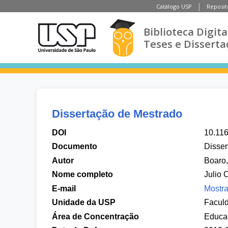
Catálogo USP
Reposit
Biblioteca Digita
Teses e Disserta
Dissertação de Mestrado
DOI
10.11
Documento
Disser
Autor
Boaro,
Nome completo
Julio 
E-mail
Mostra
Unidade da USP
Facul
Área de Concentração
Educa