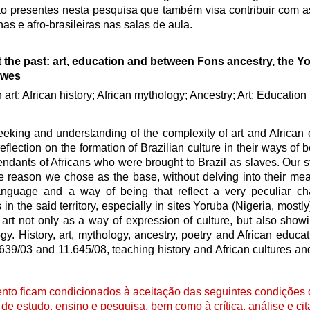
ão presentes nesta pesquisa que também visa contribuir com a
nas e afro-brasileiras nas salas de aula.
 the past: art, education and between Fons ancestry, the Y
kwes
 art; African history; African mythology; Ancestry; Art; Education
eeking and understanding of the complexity of art and African c
flection on the formation of Brazilian culture in their ways of 
endants of Africans who were brought to Brazil as slaves. Our st
 the reason we chose as the base, without delving into their mea
anguage and a way of being that reflect a very peculiar char
 in the said territory, especially in sites Yoruba (Nigeria, mostly
t not only as a way of expression of culture, but also showi
gy. History, art, mythology, ancestry, poetry and African educat
0639/03 and 11.645/08, teaching history and African cultures and
to ficam condicionados à aceitação das seguintes condições d
de estudo, ensino e pesquisa, bem como à crítica, análise e cita