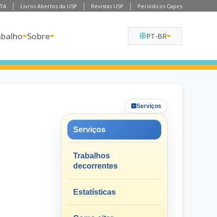
TA
Livros Abertos da USP
Revistas USP
Periódicos Capes
abalho
Sobre
PT-BR
Serviços
Serviços
Trabalhos
decorrentes
Estatísticas