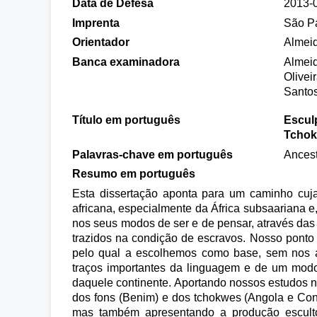
Data de Defesa
2013-
Imprenta
São P
Orientador
Almeid
Banca examinadora
Almeid
Olivei
Santos
Título em português
Esculp
Tcho
Palavras-chave em português
Ancest
Resumo em português
Esta dissertação aponta para um caminho cuja
africana, especialmente da África subsaariana e,
nos seus modos de ser e de pensar, através das 
trazidos na condição de escravos. Nosso ponto d
pelo qual a escolhemos como base, sem nos a
traços importantes da linguagem e de um modo 
daquele continente. Aportando nossos estudos no 
dos fons (Benim) e dos tchokwes (Angola e Con
mas também apresentando a produção escultóri