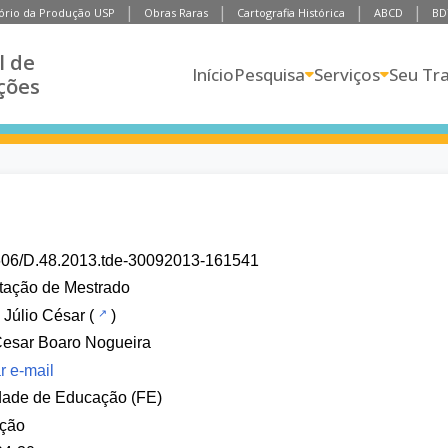
ório da Produção USP
Obras Raras
Cartografia Histórica
ABCD
BD
l de
Início
Pesquisa
Serviços
Seu Tr
ções
606/D.48.2013.tde-30092013-161541
tação de Mestrado
 Júlio César
(
)
Cesar Boaro Nogueira
r e-mail
dade de Educação (FE)
ção