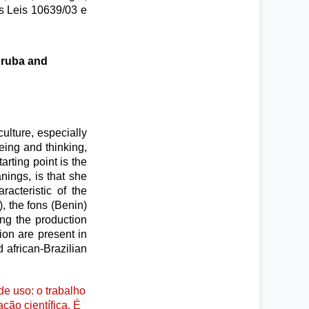
s Leis 10639/03 e
oruba and
ulture, especially
being and thinking,
arting point is the
nings, is that she
acteristic of the
), the fons (Benin)
ng the production
ion are present in
 african-Brazilian
e uso: o trabalho
ção científica. É