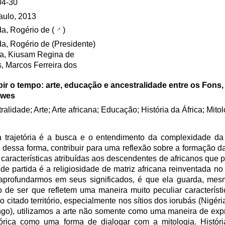
04-30
aulo, 2013
a, Rogério de
(
)
a, Rogério de (Presidente)
ra, Kiusam Regina de
, Marcos Ferreira dos
ir o tempo: arte, educação e ancestralidade entre os Fons,
kwes
ralidade; Arte; Arte africana; Educação; História da África; Mitol
 trajetória é a busca e o entendimento da complexidade da 
 dessa forma, contribuir para uma reflexão sobre a formação da 
características atribuídas aos descendentes de africanos que p
e partida é a religiosidade de matriz africana reinventada no 
profundarmos em seus significados, é que ela guarda, mesm
de ser que refletem uma maneira muito peculiar característi
citado território, especialmente nos sítios dos iorubás (Nigéria
go), utilizamos a arte não somente como uma maneira de expr
ca como uma forma de dialogar com a mitologia. História,