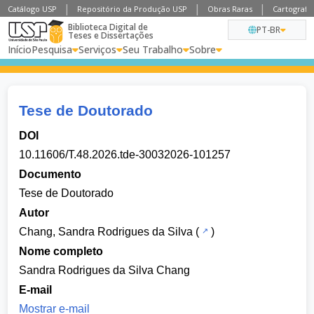
Catálogo USP
Repositório da Produção USP
Obras Raras
Cartografia
Biblioteca Digital de
PT-BR
Teses e Dissertações
Início
Pesquisa
Serviços
Seu Trabalho
Sobre
Tese de Doutorado
DOI
10.11606/T.48.2026.tde-30032026-101257
Documento
Tese de Doutorado
Autor
Chang, Sandra Rodrigues da Silva
(
)
Nome completo
Sandra Rodrigues da Silva Chang
E-mail
Mostrar e-mail