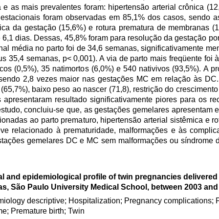
 e as mais prevalentes foram: hipertensão arterial crônica (12
estacionais foram observadas em 85,1% dos casos, sendo as 
fica da gestação (15,6%) e rotura prematura de membranas (
6,1 dias. Dessas, 45,8% foram para resolução da gestação por
onal média no parto foi de 34,6 semanas, significativamente m
 35,4 semanas, p< 0,001). A via de parto mais freqüente foi à
os (0,5%), 35 natimortos (6,0%) e 540 nativivos (93,5%). A p
%, sendo 2,8 vezes maior nas gestações MC em relação às DC
65,7%), baixo peso ao nascer (71,8), restrição do crescimento 
apresentaram resultado significativamente piores para os r
tudo, concluiu-se que, as gestações gemelares apresentam e
onadas ao parto prematuro, hipertensão arterial sistêmica e r
eve relacionado à prematuridade, malformações e às complic
estações gemelares DC e MC sem malformações ou síndrome da
al and epidemiological profile of twin pregnancies delivered
cas, São Paulo University Medical School, between 2003 and
iology descriptive; Hospitalization; Pregnancy complications;
e; Premature birth; Twin