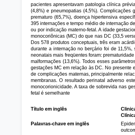
pacientes apresentavam patologia clínica prévia
(4,8%) e pneumopatias (4,5%). Complicações g
prematuro (65,7%), doença hipertensiva especí
395 internações e tempo médio de internação de 
ou por indicação materno-fetal. A idade gestaci
monocoriônicas (MC) do que nas DC (33,5 versus
Dos 578 produtos conceptuais, três eram acárdic
durante a internação no berçário foi de 11,5
neonatais mais freqüentes foram: prematuridade (
malformações (13,6%). Todos esses parâmetros 
gestações MC em relação às DC. No presente es
de complicações maternas, principalmente relaci
membranas. O resultado perinatal adverso est
monocorionicidade. A taxa de sobrevida nas g
fetal é semelhante
Título em inglês
Clinic
Clíni
Palavras-chave em inglês
Epidem
outcom