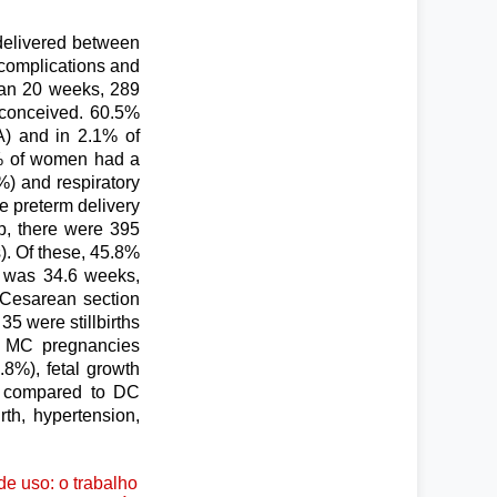
 delivered between
complications and
han 20 weeks, 289
 conceived. 60.5%
) and in 2.1% of
0% of women had a
%) and respiratory
 preterm delivery
p, there were 395
). Of these, 45.8%
y was 34.6 weeks,
 Cesarean section
5 were stillbirths
n MC pregnancies
8%), fetal growth
MC compared to DC
th, hypertension,
e uso: o trabalho