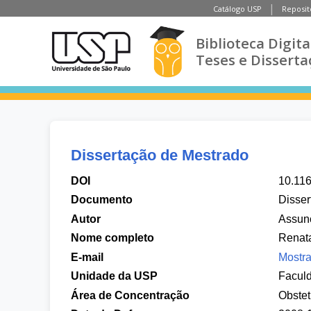
Catálogo USP
Reposit
Biblioteca Digita
Teses e Disserta
Dissertação de Mestrado
DOI
10.11
Documento
Disser
Autor
Assun
Nome completo
Renat
E-mail
Mostra
Unidade da USP
Facul
Área de Concentração
Obstet