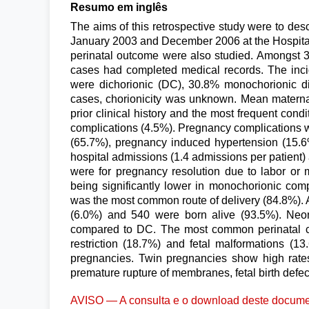
Resumo em inglês
The aims of this retrospective study were to des
January 2003 and December 2006 at the Hospital
perinatal outcome were also studied. Amongst 3
cases had completed medical records. The inci
were dichorionic (DC), 30.8% monochorionic 
cases, chorionicity was unknown. Mean matern
prior clinical history and the most frequent con
complications (4.5%). Pregnancy complications 
(65.7%), pregnancy induced hypertension (15.6
hospital admissions (1.4 admissions per patient)
were for pregnancy resolution due to labor or 
being significantly lower in monochorionic com
was the most common route of delivery (84.8%). A
(6.0%) and 540 were born alive (93.5%). Neo
compared to DC. The most common perinatal com
restriction (18.7%) and fetal malformations (
pregnancies. Twin pregnancies show high rates 
premature rupture of membranes, fetal birth defe
AVISO — A consulta e o download deste documen