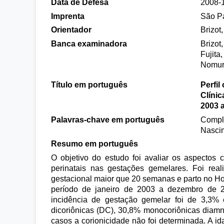
Data de Defesa
2008-
Imprenta
São P
Orientador
Brizot
Banca examinadora
Brizot
Fujita
Nomur
Título em português
Perfil
Clíni
2003 
Palavras-chave em português
Compli
Nascim
Resumo em português
O objetivo do estudo foi avaliar os aspectos 
perinatais nas gestações gemelares. Foi rea
gestacional maior que 20 semanas e parto no Ho
período de janeiro de 2003 a dezembro de 
incidência de gestação gemelar foi de 3,3%
dicoriônicas (DC), 30,8% monocoriônicas dia
casos a corionicidade não foi determinada. A 