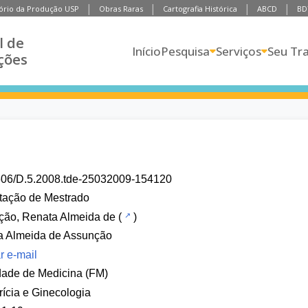
ório da Produção USP
Obras Raras
Cartografia Histórica
ABCD
BD
l de
Início
Pesquisa
Serviços
Seu Tr
ções
606/D.5.2008.tde-25032009-154120
tação de Mestrado
ção, Renata Almeida de
(
)
a Almeida de Assunção
r e-mail
dade de Medicina (FM)
rícia e Ginecologia