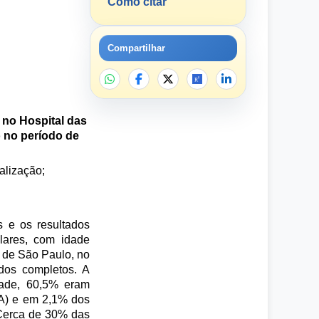
Como citar
Compartilhar
 no Hospital das
 no período de
alização;
s e os resultados
lares, com idade
 de São Paulo, no
dos completos. A
dade, 60,5% eram
A) e em 2,1% dos
 Cerca de 30% das