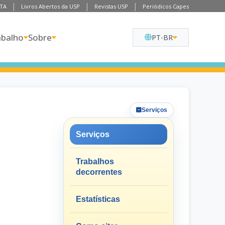
TA
Livros Abertos da USP
Revistas USP
Periódicos Capes
abalho
Sobre
PT-BR
Serviços
Serviços
Trabalhos
decorrentes
Estatísticas