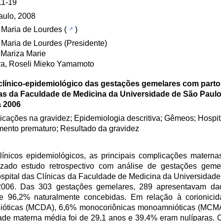
11-19
aulo, 2008
, Maria de Lourdes
(
)
, Maria de Lourdes (Presidente)
, Mariza Marie
a, Roseli Mieko Yamamoto
 clínico-epidemiológico das gestações gemelares com parto
cas da Faculdade de Medicina da Universidade de São Paulo
a 2006
cações na gravidez; Epidemiologia descritiva; Gêmeos; Hospit
ento prematuro; Resultado da gravidez
clínicos epidemiológicos, as principais complicações materna
lizado estudo retrospectivo com análise de gestações geme
spital das Clínicas da Faculdade de Medicina da Universidade
2006. Das 303 gestações gemelares, 289 apresentavam da
 e 96,2% naturalmente concebidas. Em relação à corionici
mnióticas (MCDA), 6,6% monocoriônicas monoamnióticas (MCM
idade materna média foi de 29,1 anos e 39,4% eram nulíparas.