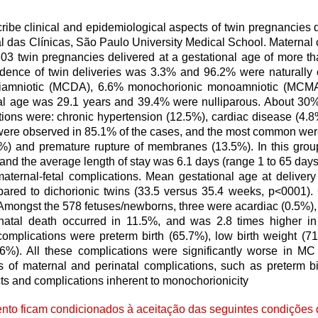
cribe clinical and epidemiological aspects of twin pregnancies
 das Clínicas, São Paulo University Medical School. Maternal 
03 twin pregnancies delivered at a gestational age of more t
dence of twin deliveries was 3.3% and 96.2% were naturally
diamniotic (MCDA), 6.6% monochorionic monoamniotic (MCMA
al age was 29.1 years and 39.4% were nulliparous. About 3
ditions were: chronic hypertension (12.5%), cardiac disease (4.8
were observed in 85.1% of the cases, and the most common were
%) and premature rupture of membranes (13.5%). In this grou
 and the average length of stay was 6.1 days (range 1 to 65 days
maternal-fetal complications. Mean gestational age at deliver
pared to dichorionic twins (33.5 versus 35.4 weeks, p<0001).
mongst the 578 fetuses/newborns, three were acardiac (0.5%), 3
natal death occurred in 11.5%, and was 2.8 times higher i
plications were preterm birth (65.7%), low birth weight (71.
13.6%). All these complications were significantly worse in 
of maternal and perinatal complications, such as preterm bir
cts and complications inherent to monochorionicity
to ficam condicionados à aceitação das seguintes condições d