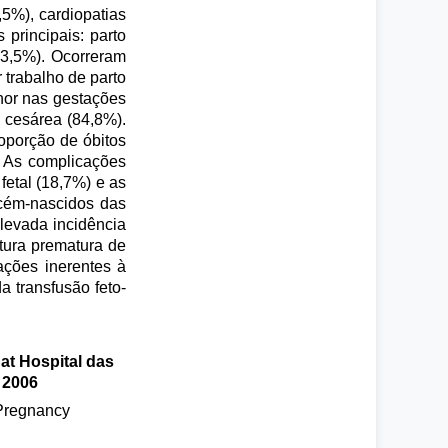
,5%), cardiopatias
principais: parto
13,5%). Ocorreram
 trabalho de parto
enor nas gestações
 cesárea (84,8%).
roporção de óbitos
. As complicações
fetal (18,7%) e as
ecém-nascidos das
levada incidência
otura prematura de
ações inerentes à
 transfusão feto-
 at Hospital das
 2006
 Pregnancy