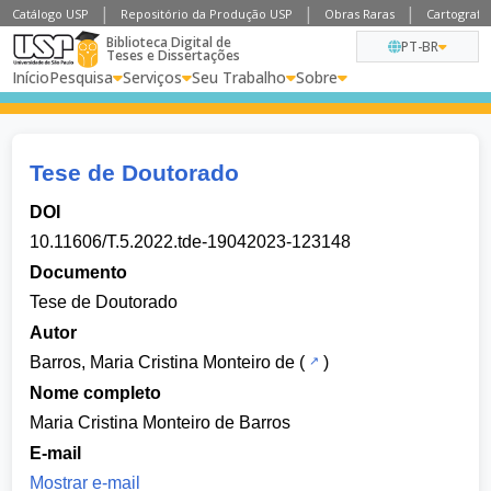
Catálogo USP
Repositório da Produção USP
Obras Raras
Cartografia
Biblioteca Digital de
PT-BR
Teses e Dissertações
Início
Pesquisa
Serviços
Seu Trabalho
Sobre
Tese de Doutorado
DOI
10.11606/T.5.2022.tde-19042023-123148
Documento
Tese de Doutorado
Autor
Barros, Maria Cristina Monteiro de
(
)
Nome completo
Maria Cristina Monteiro de Barros
E-mail
Mostrar e-mail