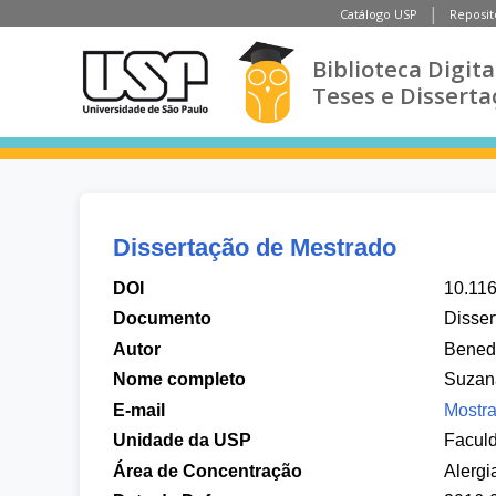
Catálogo USP
Reposit
Biblioteca Digita
Teses e Disserta
Dissertação de Mestrado
DOI
10.11
Documento
Disser
Autor
Benedi
Nome completo
Suzana
E-mail
Mostra
Unidade da USP
Facul
Área de Concentração
Alergi