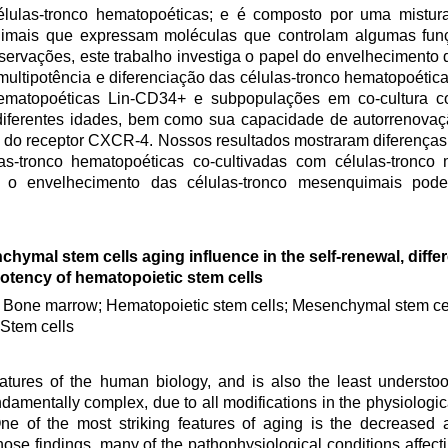
élulas-tronco hematopoéticas; e é composto por uma mistur
quimais que expressam moléculas que controlam algumas fun
ervações, este trabalho investiga o papel do envelhecimento d
ltipotência e diferenciação das células-tronco hematopoéticas
ematopoéticas Lin-CD34+ e subpopulações em co-cultura co
ferentes idades, bem como sua capacidade de autorrenovaçã
do receptor CXCR-4. Nossos resultados mostraram diferenças s
las-tronco hematopoéticas co-cultivadas com células-tronc
o envelhecimento das células-tronco mesenquimais pode
hymal stem cells aging influence in the self-renewal, diffe
otency of hematopoietic stem cells
 Bone marrow; Hematopoietic stem cells; Mesenchymal stem cel
 Stem cells
features of the human biology, and is also the least understoo
fundamentally complex, due to all modifications in the physiolog
e of the most striking features of aging is the decreased ab
hose findings, many of the pathophysiological conditions affect