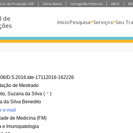
ório da Produção USP
Obras Raras
Cartografia Histórica
ABCD
BD
l de
Início
Pesquisa
Serviços
Seu Tr
ções
606/D.5.2016.tde-17112016-162226
tação de Mestrado
to, Suzana da Silva
(
)
 da Silva Benedito
r e-mail
dade de Medicina (FM)
a e Imunopatologia