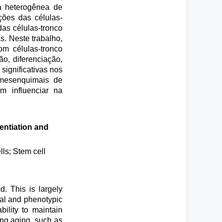
a heterogênea de
ções das células-
as células-tronco
. Neste trabalho,
m células-tronco
o, diferenciação,
ignificativas nos
o mesenquimais de
m influenciar na
rentiation and
ls; Stem cell
d. This is largely
ical and phenotypic
ility to maintain
ing aging, such as