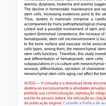
anemia, dysplasia, leukemia and anemia suggest a
The decline in homeostatic maintenance and rege
stem cells. Increasing evidences point to the s
Thus, studies in mammals comprise a careful
accompanied by many pathophysiological changes
control and a possible involvement of stem and 
system diminished competence, the increase of m
hematopoietic stem cell microenvironment is loc
to the bone surface and vascular niche associat
cells types, among them, the mesenchymal stem 
stem cells functions. Therefore, this study inves
and differentiation of hematopoietic stem cells
subpopulations in co-culture with mesenchymal ste
renewal, differentiation, secretion of chemoki
mesenchymal stem cells aging can affect the b
AVISO — A consulta e o download deste documen
destina-se exclusivamente a atividades privadas 
proibida sua comercialização, reprodução integr
escrito da pessoa autora. Na utilização ou citaç
da publicação original.
Consulte a Política de ac