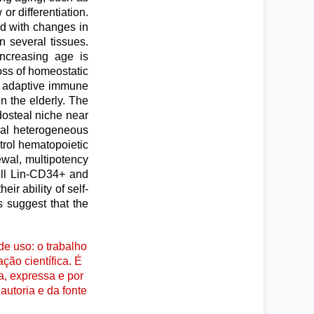
r differentiation.
ed with changes in
n several tissues.
ncreasing age is
ss of homeostatic
to adaptive immune
n the elderly. The
dosteal niche near
eral heterogeneous
rol hematopoietic
ewal, multipotency
cell Lin-CD34+ and
r ability of self-
 suggest that the
e uso: o trabalho
ção científica. É
a, expressa e por
autoria e da fonte