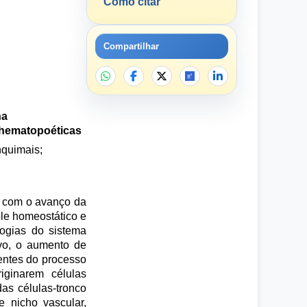
Como citar
Compartilhar
na
o hematopoéticas
nquimais;
s com o avanço da
ole homeostático e
logias do sistema
vo, o aumento de
entes do processo
iginarem células
as células-tronco
 nicho vascular,