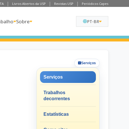
TA
Livros Abertos da USP
Revistas USP
Periódicos Capes
abalho
Sobre
PT-BR
Serviços
Serviços
Trabalhos
decorrentes
Estatísticas