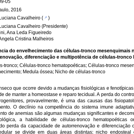
09-05
aulo, 2016
 Luciana Cavalheiro
(
)
 Luciana Cavalheiro (Presidente)
ni, Ana Leda Figueiredo
Angela Cristina Malheiros
ência do envelhecimento das células-tronco mesenquimais 
renovação, diferenciação e multipotência de células-tronc
s-tronco; Células-tronco hematopoéticas; Células-tronco mese
ecimento; Medula óssea; Nicho de células-tronco
nseco que ocorre devido a mudanças fisiológicas e fenotípica
e de manter a homeostase e reparo tecidual. A perda do contr
rogenitores, provavelmente, é uma das causas das fisiopato
nto. O declínio na competência do sistema imune adaptati
nto de anemias são algumas mudanças significantes e decorr
lógica, a habilidade de células-tronco hematopoéticas or
ndo perda da capacidade de autorrenovação e diferenciação d
lar se divide em duas áreas distintas: nicho endosteal e