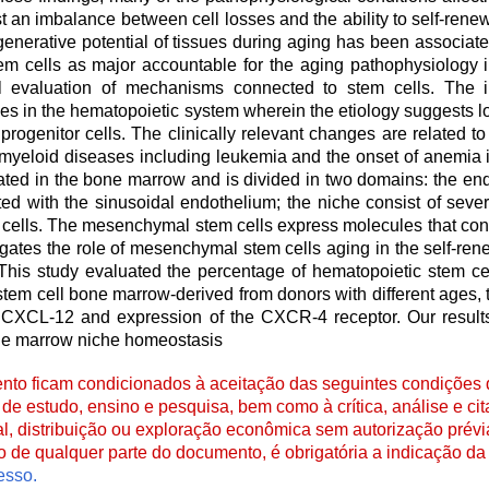
n imbalance between cell losses and the ability to self-renew o
nerative potential of tissues during aging has been associat
tem cells as major accountable for the aging pathophysiology i
 evaluation of mechanisms connected to stem cells. The i
 in the hematopoietic system wherein the etiology suggests lo
progenitor cells. The clinically relevant changes are related 
yeloid diseases including leukemia and the onset of anemia i
ated in the bone marrow and is divided in two domains: the en
ed with the sinusoidal endothelium; the niche consist of sev
cells. The mesenchymal stem cells express molecules that cont
tigates the role of mesenchymal stem cells aging in the self-ren
. This study evaluated the percentage of hematopoietic stem 
m cell bone marrow-derived from donors with different ages, thei
ne CXCL-12 and expression of the CXCR-4 receptor. Our results
one marrow niche homeostasis
to ficam condicionados à aceitação das seguintes condições d
de estudo, ensino e pesquisa, bem como à crítica, análise e cita
al, distribuição ou exploração econômica sem autorização prévi
ão de qualquer parte do documento, é obrigatória a indicação da 
esso.