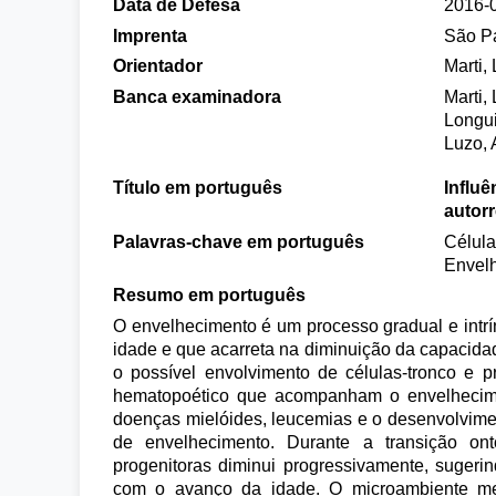
Data de Defesa
2016-
Imprenta
São P
Orientador
Marti,
Banca examinadora
Marti,
Longui
Luzo, 
Título em português
Influ
autor
Palavras-chave em português
Célula
Envelh
Resumo em português
O envelhecimento é um processo gradual e intrí
idade e que acarreta na diminuição da capacidad
o possível envolvimento de células-tronco e p
hematopoético que acompanham o envelhecime
doenças mielóides, leucemias e o desenvolvime
de envelhecimento. Durante a transição onto
progenitoras diminui progressivamente, sugeri
com o avanço da idade. O microambiente medu