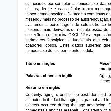
conhecidos por controlar a homeostase das c
células, dentre elas as células-tronco mesen
tronco hematopoéticas. De acordo com estas obs
mesenquimais no processo de autorrenovação, mu
avaliamos a percentagem de células-tronco h
mesenquimais derivadas de medula óssea de di
secreção da quimiocina CXCL-12 e a expressão 
parâmetros fenotípicos e funcionais das célu
doadores idosos. Estes dados sugerem que 
homeostase do microambiente medular
Título em inglês
Mesenc
multip
Palavras-chave em inglês
Aging;
niche;
Resumo em inglês
Certainly, aging is one of the best identified 
attributed to the fact that aging is gradual and 
aspects occurred during the age advancing. On
homeostasis and tissue repair. Consistent with t