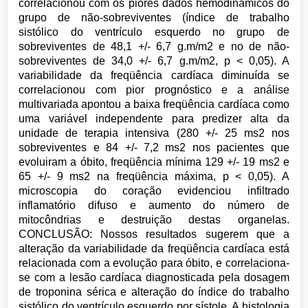
correlacionou com os piores dados hemodinâmicos do
grupo de não-sobreviventes (índice de trabalho
sistólico do ventrículo esquerdo no grupo de
sobreviventes de 48,1 +/- 6,7 g.m/m2 e no de não-
sobreviventes de 34,0 +/- 6,7 g.m/m2, p < 0,05). A
variabilidade da freqüência cardíaca diminuída se
correlacionou com pior prognóstico e a análise
multivariada apontou a baixa freqüência cardíaca como
uma variável independente para predizer alta da
unidade de terapia intensiva (280 +/- 25 ms2 nos
sobreviventes e 84 +/- 7,2 ms2 nos pacientes que
evoluiram a óbito, freqüência mínima 129 +/- 19 ms2 e
65 +/- 9 ms2 na freqüência máxima, p < 0,05). A
microscopia do coração evidenciou infiltrado
inflamatório difuso e aumento do número de
mitocôndrias e destruição destas organelas.
CONCLUSÃO: Nossos resultados sugerem que a
alteração da variabilidade da freqüência cardíaca está
relacionada com a evolução para óbito, e correlaciona-
se com a lesão cardíaca diagnosticada pela dosagem
de troponina sérica e alteração do índice do trabalho
sistólico do ventrículo esquerdo por sístole. A histologia