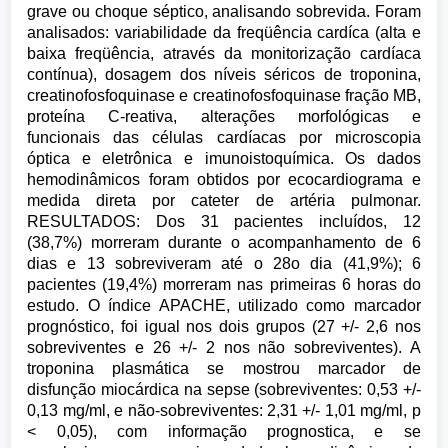
grave ou choque séptico, analisando sobrevida. Foram
analisados: variabilidade da freqüência cardíca (alta e
baixa freqüência, através da monitorização cardíaca
contínua), dosagem dos níveis séricos de troponina,
creatinofosfoquinase e creatinofosfoquinase fração MB,
proteína C-reativa, alterações morfológicas e
funcionais das células cardíacas por microscopia
óptica e eletrônica e imunoistoquímica. Os dados
hemodinâmicos foram obtidos por ecocardiograma e
medida direta por cateter de artéria pulmonar.
RESULTADOS: Dos 31 pacientes incluídos, 12
(38,7%) morreram durante o acompanhamento de 6
dias e 13 sobreviveram até o 28o dia (41,9%); 6
pacientes (19,4%) morreram nas primeiras 6 horas do
estudo. O índice APACHE, utilizado como marcador
prognóstico, foi igual nos dois grupos (27 +/- 2,6 nos
sobreviventes e 26 +/- 2 nos não sobreviventes). A
troponina plasmática se mostrou marcador de
disfunção miocárdica na sepse (sobreviventes: 0,53 +/-
0,13 mg/ml, e não-sobreviventes: 2,31 +/- 1,01 mg/ml, p
< 0,05), com informação prognostica, e se