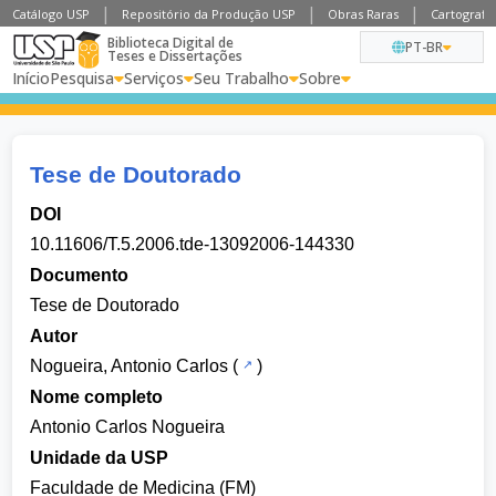
Catálogo USP
Repositório da Produção USP
Obras Raras
Cartografia
Biblioteca Digital de
PT-BR
Teses e Dissertações
Início
Pesquisa
Serviços
Seu Trabalho
Sobre
Tese de Doutorado
DOI
10.11606/T.5.2006.tde-13092006-144330
Documento
Tese de Doutorado
Autor
Nogueira, Antonio Carlos
(
)
Nome completo
Antonio Carlos Nogueira
Unidade da USP
Faculdade de Medicina (FM)