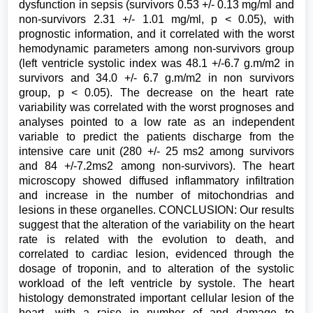
dysfunction in sepsis (survivors 0.53 +/- 0.13 mg/ml and
non-survivors 2.31 +/- 1.01 mg/ml, p < 0.05), with
prognostic information, and it correlated with the worst
hemodynamic parameters among non-survivors group
(left ventricle systolic index was 48.1 +/-6.7 g.m/m2 in
survivors and 34.0 +/- 6.7 g.m/m2 in non survivors
group, p < 0.05). The decrease on the heart rate
variability was correlated with the worst prognoses and
analyses pointed to a low rate as an independent
variable to predict the patients discharge from the
intensive care unit (280 +/- 25 ms2 among survivors
and 84 +/-7.2ms2 among non-survivors). The heart
microscopy showed diffused inflammatory infiltration
and increase in the number of mitochondrias and
lesions in these organelles. CONCLUSION: Our results
suggest that the alteration of the variability on the heart
rate is related with the evolution to death, and
correlated to cardiac lesion, evidenced through the
dosage of troponin, and to alteration of the systolic
workload of the left ventricle by systole. The heart
histology demonstrated important cellular lesion of the
heart, with a raise in number of and damage to