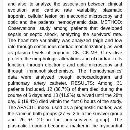
and also, to analyze the association between clinical
evolution and cardiac rate variability, plasmatic
troponin, cellular lesion on electronic microscopy and
optic and the patients' hemodynamic data. METHOD:
Observational study among patients that developed
sepsis or septic shock, analyzing the survivors' rate.
The heart rate variability was analyzed (high and low
rate through continuous cardiac monitorization), as well
as plasma levels of troponin, CK, CK-MB, C-reactive
protein, the morphologic alterations and of cardiac cells
function, through electronic and optic microscopy and
through immunohistochemistry. The hemodynamics'
data were analyzed though echocardiogram and
pulmonary artery catheter. RESULTS: Among 31
patients included, 12 (38.7%) of them died during the
course of 6 days and 13 (41.9%) survived until the 28th
day, 6 (19.4%) died within the first 6 hours of the study.
The APACHE index, used as a prognostic marker, was
the same in both groups (27 +/- 2.6 in the survivor group
and 26 +/- 2.0 in the non-survivors group). The
plasmatic troponin became a marker in the myocardial