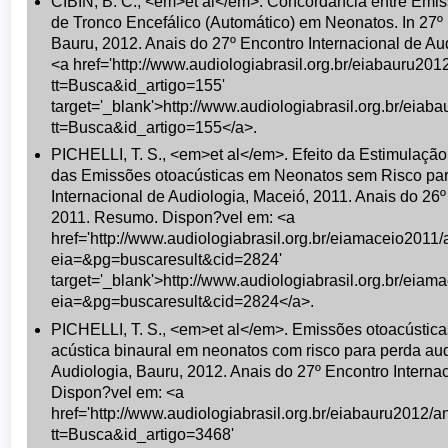
CIBIN, B. C., <em>et al</em>. Concordância entre Emi
de Tronco Encefálico (Automático) em Neonatos. In 27º 
Bauru, 2012. Anais do 27º Encontro Internacional de A
<a href='http://www.audiologiabrasil.org.br/eiabauru20
tt=Busca&id_artigo=155'
target='_blank'>http://www.audiologiabrasil.org.br/eia
tt=Busca&id_artigo=155</a>.
PICHELLI, T. S., <em>et al</em>. Efeito da Estimulação
das Emissões otoacústicas em Neonatos sem Risco para
Internacional de Audiologia, Maceió, 2011. Anais do 26º
2011. Resumo. Dispon?vel em: <a
href='http://www.audiologiabrasil.org.br/eiamaceio2011
eia=&pg=buscaresult&cid=2824'
target='_blank'>http://www.audiologiabrasil.org.br/eia
eia=&pg=buscaresult&cid=2824</a>.
PICHELLI, T. S., <em>et al</em>. Emissões otoacústicas
acústica binaural em neonatos com risco para perda audi
Audiologia, Bauru, 2012. Anais do 27º Encontro Interna
Dispon?vel em: <a
href='http://www.audiologiabrasil.org.br/eiabauru2012/
tt=Busca&id_artigo=3468'