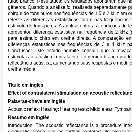
ruído branco. Resultados: Os resultados apontaram que 
gêneros. Quando a análise foi realizada separadamente po
chirp e de tons puros nas frequências de 1,5 e 2 kHz em or
reteste as diferenças estatísticas foram nas frequências
estímulo de tons puros. A análise entre as condições de tes
apresentou diferença estatística na frequência de 2 kHz (
para estímulo chirp em orelha direita. A comparação ent
diferenças estatísticas nas frequências de 3 e 4 kHz pa
Conclusão: Este estudo permite concluir que a ativaçã
estimulação acústica contralateral com ruído branco pro
reflectância acústica, aumentando suas respostas e modifi
orelha média
Título em inglês
Effect of contralateral stimulation on acoustic reflect
Palavras-chave em inglês
Acoustic reflex; Hearing; Hearing tests; Middle ear; Tympa
Resumo em inglês
Introduction: The acoustic reflectance is a procedure int
diagnostic scope can be further explored. Its measur