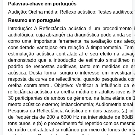
Palavras-chave em português
Audição; Orelha média; Reflexo acústico; Testes auditivos
Resumo em português
Introdução: A Reflectância acústica é um procedimento 
audiológica, cuja abrangência diagnóstica pode ainda ser
como uma importante ferramenta na avaliação das afe
considerado vantajoso em relação à timpanometria. Tem 
estimulação acústica contralateral e seu efeito na ativa
demonstrado que a introdução de estímulo simultâneo n
padrão de respostas auditivas, tanto em medidas de e
acústica. Desta forma, surgiu o interesse em investiga
resposta da curva de reflectância, quando pesquisada co
orelha contralateral. Objetivo: Verificar a influência da
reflectância acústica da orelha média em adultos jovens. 
30 participantes de ambos os gêneros, na faixa etária de
meato acústico externo; Imitanciometria; Audiometria tonal 
Pesquisa da Reflectância Acústica em dois passos: (a) foi 
de frequência de 200 a 6000 Hz na intensidade de 60dB S
tons puros, e (b) o procedimento foi repetido com os mesm
de ruído contralateral simultâneo por meio de fones de i