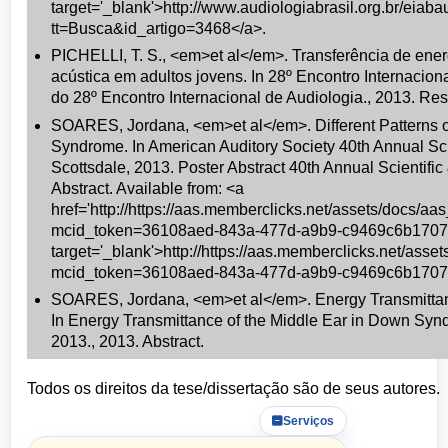
target='_blank'>http://www.audiologiabrasil.org.br/eia
tt=Busca&id_artigo=3468</a>.
PICHELLI, T. S., <em>et al</em>. Transferência de ener
acústica em adultos jovens. In 28º Encontro Internacion
do 28º Encontro Internacional de Audiologia., 2013. Re
SOARES, Jordana, <em>et al</em>. Different Patterns 
Syndrome. In American Auditory Society 40th Annual Sc
Scottsdale, 2013. Poster Abstract 40th Annual Scientifi
Abstract. Available from: <a
href='http://https://aas.memberclicks.net/assets/docs/a
mcid_token=36108aed-843a-477d-a9b9-c9469c6b1707
target='_blank'>http://https://aas.memberclicks.net/ass
mcid_token=36108aed-843a-477d-a9b9-c9469c6b1707
SOARES, Jordana, <em>et al</em>. Energy Transmittan
In Energy Transmittance of the Middle Ear in Down Sy
2013., 2013. Abstract.
Todos os direitos da tese/dissertação são de seus autores.
Serviços