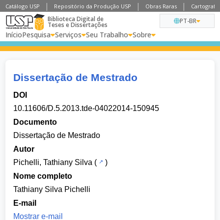
Catálogo USP
Repositório da Produção USP
Obras Raras
Cartografia
Biblioteca Digital de
PT-BR
Teses e Dissertações
Início
Pesquisa
Serviços
Seu Trabalho
Sobre
Dissertação de Mestrado
DOI
10.11606/D.5.2013.tde-04022014-150945
Documento
Dissertação de Mestrado
Autor
Pichelli, Tathiany Silva
(
)
Nome completo
Tathiany Silva Pichelli
E-mail
Mostrar e-mail