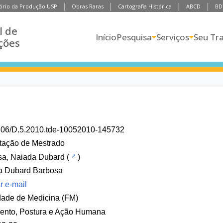
ório da Produção USP
Obras Raras
Cartografia Histórica
ABCD
BD
l de
Início
Pesquisa
Serviços
Seu Tr
ções
606/D.5.2010.tde-10052010-145732
tação de Mestrado
sa, Naiada Dubard
(
)
a Dubard Barbosa
r e-mail
dade de Medicina (FM)
ento, Postura e Ação Humana