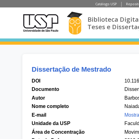
Catálogo USP
Reposit
Biblioteca Digita
Teses e Disserta
Dissertação de Mestrado
DOI
10.11
Documento
Disser
Autor
Barbo
Nome completo
Naiad
E-mail
Mostra
Unidade da USP
Facul
Área de Concentração
Movim