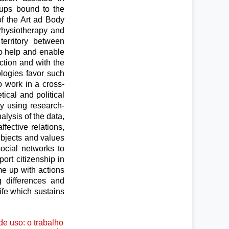
oups bound to the
f the Art ad Body
Physiotherapy and
erritory between
to help and enable
uction and with the
ologies favor such
o work in a cross-
tical and political
by using research-
lysis of the data,
fective relations,
ubjects and values
social networks to
ort citizenship in
ame up with actions
g differences and
ife which sustains
e uso: o trabalho