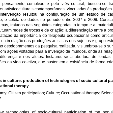
o pensamento complexo e pelo viés cultural, buscou-se tr
as artísticoculturais contemporâneas, vinculadas às produções é
saintervenção resultou na configuração de um estudo de c
, e coleta de dados no período entre 2007 e 2008. Constat
emas, tratados nas seguintes categorias: o tempo e a imaterial
uturam redes de trocas e de criação; a diferenciação entre a pr
atação da importância do terapeuta ocupacional como articu
o e circulação das produções artísticas dos sujeitos e grupo e
mo desdobramentos da pesquisa realizada, vislumbrou-se o su
e, com ações voltadas para a invenção de mundos, onde as rel
diferença e nos afetos. Instaurou-se a abertura de fenda
 da vida coletiva, que sustentem a existência de forma criat
 in culture: production of technologies of socio-cultural par
ational therapy
my; Citizen participation; Culture; Occupational therapy; Scie
y
 technologies of socio-cultural participation of the popul