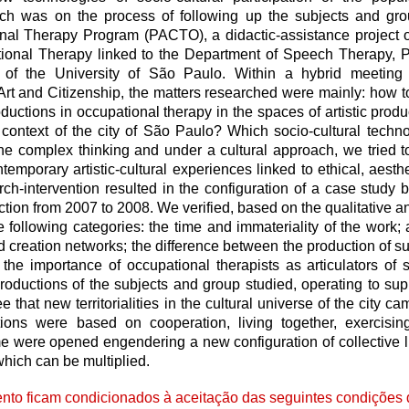
rch was on the process of following up the subjects and gr
nal Therapy Program (PACTO), a didactic-assistance project o
ional Therapy linked to the Department of Speech Therapy, 
of the University of São Paulo. Within a hybrid meeting t
 Art and Citizenship, the matters researched were mainly: how 
oductions in occupational therapy in the spaces of artistic prod
l context of the city of São Paulo? Which socio-cultural techn
the complex thinking and under a cultural approach, we tried t
temporary artistic-cultural experiences linked to ethical, aesthe
arch-intervention resulted in the configuration of a case study 
ion from 2007 to 2008. We verified, based on the qualitative ana
following categories: the time and immateriality of the work; af
 creation networks; the difference between the production of s
 the importance of occupational therapists as articulators of 
productions of the subjects and group studied, operating to supp
that new territorialities in the cultural universe of the city c
ions were based on cooperation, living together, exercisin
me were opened engendering a new configuration of collective l
which can be multiplied.
to ficam condicionados à aceitação das seguintes condições d