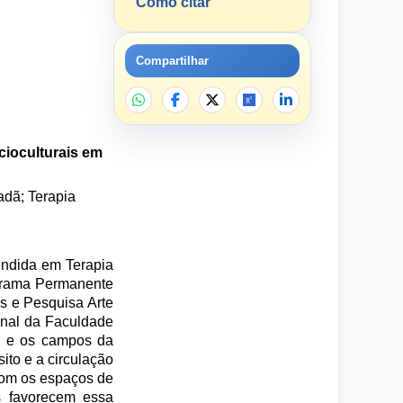
Como citar
Compartilhar
cioculturais em
adã; Terapia
endida em Terapia
ograma Permanente
os e Pesquisa Arte
onal da Faculdade
al e os campos da
ito e a circulação
com os espaços de
is favorecem essa