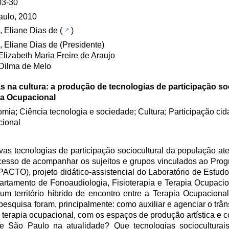
03-30
aulo, 2010
, Eliane Dias de
(
)
, Eliane Dias de (Presidente)
Elizabeth Maria Freire de Araujo
 Dilma de Melo
 na cultura: a produção de tecnologias de participação so
ia Ocupacional
mia; Ciência tecnologia e sociedade; Cultura; Participação cid
cional
as tecnologias de participação sociocultural da população at
ocesso de acompanhar os sujeitos e grupos vinculados ao Pr
ACTO), projeto didático-assistencial do Laboratório de Estud
rtamento de Fonoaudiologia, Fisioterapia e Terapia Ocupaci
m território híbrido de encontro entre a Terapia Ocupacion
pesquisa foram, principalmente: como auxiliar e agenciar o trâns
terapia ocupacional, com os espaços de produção artística e 
 de São Paulo na atualidade? Que tecnologias sociocultura