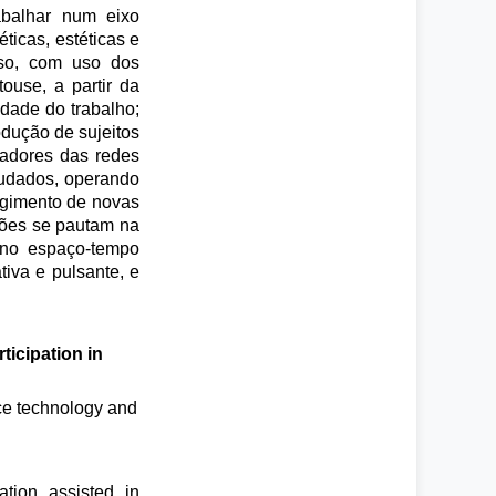
abalhar num eixo
ticas, estéticas e
aso, com uso dos
ouse, a partir da
idade do trabalho;
odução de sujeitos
ladores das redes
studados, operando
rgimento de novas
ações se pautam na
s no espaço-tempo
iva e pulsante, e
ticipation in
nce technology and
ation assisted in