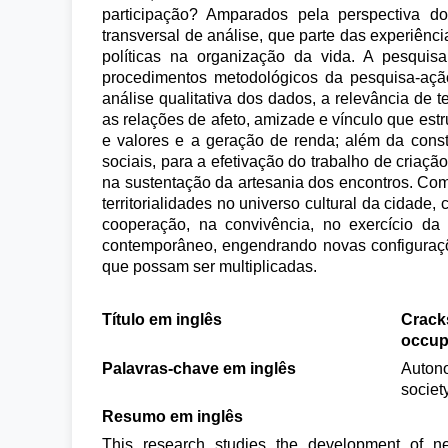
participação? Amparados pela perspectiva d
transversal de análise, que parte das experiênci
políticas na organização da vida. A pesqui
procedimentos metodológicos da pesquisa-ação
análise qualitativa dos dados, a relevância de t
as relações de afeto, amizade e vínculo que estr
e valores e a geração de renda; além da const
sociais, para a efetivação do trabalho de criaçã
na sustentação da artesania dos encontros. Co
territorialidades no universo cultural da cidad
cooperação, na convivência, no exercício da 
contemporâneo, engendrando novas configurações
que possam ser multiplicadas.
Título em inglês
Cracks
occup
Palavras-chave em inglês
Autono
societ
Resumo em inglês
This research studies the development of new