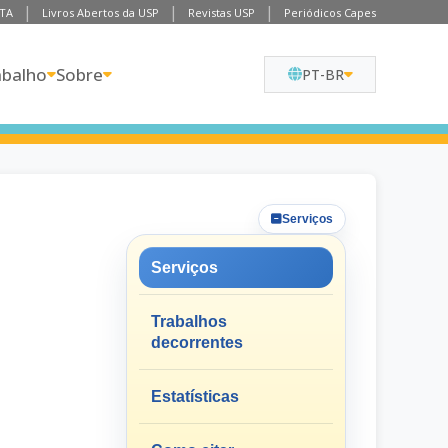
TA
Livros Abertos da USP
Revistas USP
Periódicos Capes
abalho
Sobre
PT-BR
Serviços
Serviços
Trabalhos
decorrentes
Estatísticas