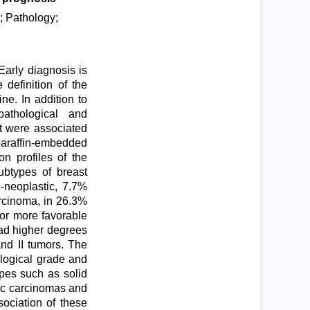
; Pathology;
arly diagnosis is
definition of the
e. In addition to
athological and
t were associated
 paraffin-embedded
n profiles of the
ubtypes of breast
neoplastic, 7.7%
rcinoma, in 26.3%
or more favorable
had higher degrees
and II tumors. The
logical grade and
pes such as solid
ic carcinomas and
ociation of these