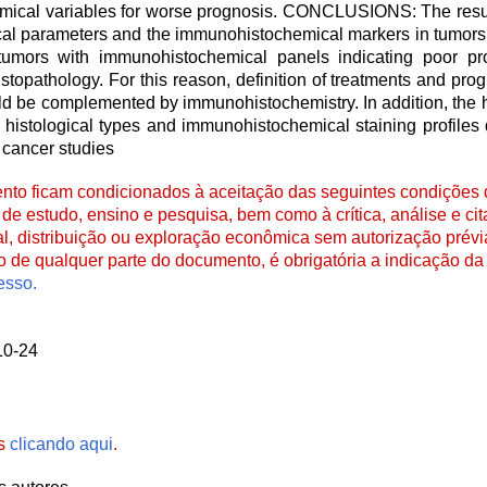
emical variables for worse prognosis. CONCLUSIONS: The result
al parameters and the immunohistochemical markers in tumors o
tumors with immunohistochemical panels indicating poor p
stopathology. For this reason, definition of treatments and pr
uld be complemented by immunohistochemistry. In addition, the 
histological types and immunohistochemical staining profiles 
 cancer studies
to ficam condicionados à aceitação das seguintes condições d
de estudo, ensino e pesquisa, bem como à crítica, análise e cita
al, distribuição ou exploração econômica sem autorização prévi
ão de qualquer parte do documento, é obrigatória a indicação da 
esso.
10-24
es
clicando aqui
.