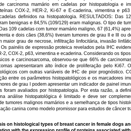
de carcinoma mamário em cadelas por histopatologia e imu
oteínas COX-2, HER-2, Ki-67 e E-caderina, vimentina e p6
 cadelas definidos na histopatologia. RESULTADOS: Das 1
eram benignas e 84,5% (109/129) eram malignas. O tipo de tum
. Das 109 cadelas com tumor mamário maligno, 67 (61,4%) apr
renta e dois cães (38,6%) tiveram tumores de grau II e III ou d
 maior grau de necrose, infiltração linfocitária, invasão linfát
I. Os painéis de expressão proteica revelados pela IHC eviden
R-2, COX-2, p63, vimentina e ecaderina. Considerando os tipos
sicos e carcinosarcoma, observou-se que 66% de carcinoma
omas apresentaram alto índice de proliferação pelo Ki67. 
tológicos com outras variáveis de IHC de pior prognóstic
ção entre os parâmetros histopatológicos e os marcadores im
 tumores de grau I podem apresentar um indicador de painel imu
foram avaliados por histopatologia. Por esta razão, a defin
na análise histopatológica é limitado e deve ser compleme
 de tumores malignos mamários e a semelhança de tipos histoló
lação canina como modelo promissor para estudos de câncer tr
is on histological types of breast cancer in female dogs an
ation with the expression profile of proteins associated wit