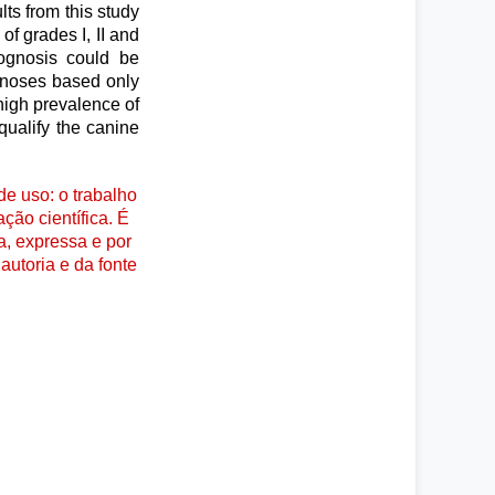
s from this study
f grades I, II and
rognosis could be
ognoses based only
high prevalence of
qualify the canine
e uso: o trabalho
ção científica. É
a, expressa e por
autoria e da fonte