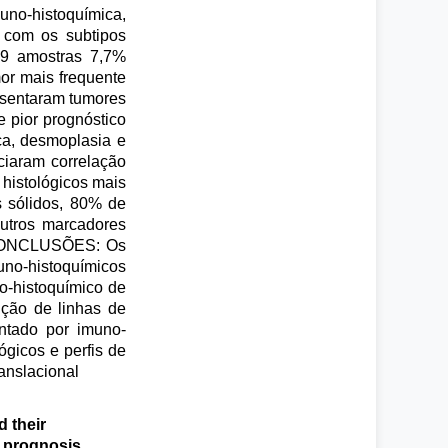
no-histoquímica,
3 com os subtipos
29 amostras 7,7%
or mais frequente
esentaram tumores
e pior prognóstico
ica, desmoplasia e
ciaram correlação
 histológicos mais
s sólidos, 80% de
Outros marcadores
o. CONCLUSÕES: Os
uno-histoquímicos
no-histoquímico de
ição de linhas de
ntado por imuno-
gicos e perfis de
anslacional
d their
h prognosis