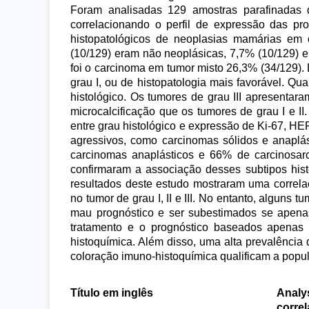
Foram analisadas 129 amostras parafinadas 
correlacionando o perfil de expressão das pr
histopatológicos de neoplasias mamárias em
(10/129) eram não neoplásicas, 7,7% (10/129) 
foi o carcinoma em tumor misto 26,3% (34/129)
grau I, ou de histopatologia mais favorável. Qua
histológico. Os tumores de grau III apresentaram
microcalcificação que os tumores de grau I e I
entre grau histológico e expressão de Ki-67, HE
agressivos, como carcinomas sólidos e anaplá
carcinomas anaplásticos e 66% de carcinosarc
confirmaram a associação desses subtipos his
resultados deste estudo mostraram uma correla
no tumor de grau I, II e III. No entanto, alguns
mau prognóstico e ser subestimados se apenas 
tratamento e o prognóstico baseados apenas 
histoquímica. Além disso, uma alta prevalência
coloração imuno-histoquímica qualificam a popu
Título em inglês
Analys
correl