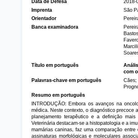
Data de Defesa
2018-
Imprenta
São P
Orientador
Pereir
Banca examinadora
Pereir
Bastos
Favero
Marcili
Soares
Título em português
Análi
com o
Palavras-chave em português
Cães; 
Prognó
Resumo em português
INTRODUÇÃO: Embora os avanços na oncologia
médica. Neste contexto, o diagnóstico precoce a
planejamento terapêutico e a definição mais 
Veterinária destacam-se a histopatologia e a imu
mamárias caninas, faz uma comparação entre os
assinaturas morfológicas e moleculares associ