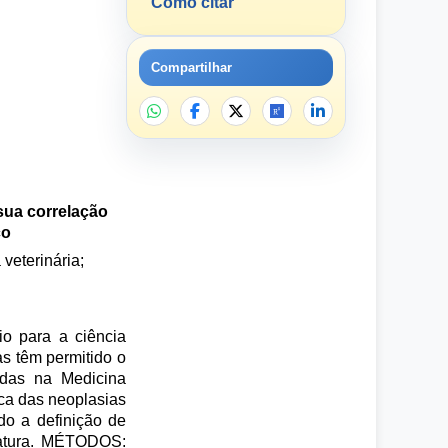
Como citar
Compartilhar
sua correlação
co
veterinária;
o para a ciência
as têm permitido o
zadas na Medicina
ica das neoplasias
do a definição de
eratura. MÉTODOS: