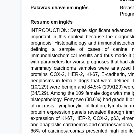
Palavras-chave em inglês
Breast
Progn
Resumo em inglês
INTRODUCTION: Despite significant advances in
important in this context because the diagnost
prognosis. Histopathology and immunohistochemi
defining a sample of cases of canine ma
immunohistochemical results and thus made it p
with parameters for worse prognoses that had al
mammary carcinoma samples were analyzed hist
proteins COX-2, HER-2, Ki-67, E-cadherin, vim
neoplasms in female dogs that were defined.
(10/129) were benign and 84.5% (109/129) were
(34/129). Among the 109 female dogs with mali
histopathology. Forty-two (38.6%) had grade II a
of necrosis, lymphocytic infiltration, lymphatic
protein expression panels revealed through im
expression of Ki-67, HER-2, COX-2, p63, vimen
and anaplastic carcinomas and carcinosarcoma, 
66% of carcinosarcomas presented high prolife