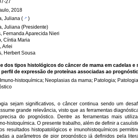
07-27
aulo, 2018
a, Juliana
(
)
a, Juliana (Presidente)
, Fernanda Aparecida Nieri
, Cíntia Maria
, Arlei
, Herbert Sousa
se dos tipos histológicos do câncer de mama em cadelas e 
 perfil de expressão de proteínas associadas ao prognósti
Imuno-histoquímica; Neoplasias da mama; Patologia; Patologia 
stico
 sejam significativos, o câncer continua sendo um desafi
ssume grande relevância, visto que as ferramentas diagnóstic
precisa do prognóstico. Dentre as ferramentas mais utili
no-histoquímica. O presente trabalho, além de definir a casuíst
 resultados histopatológicos e imunohistoquímicos permitin
adas a parâmetros de pior prognóstico já definidos pela lit