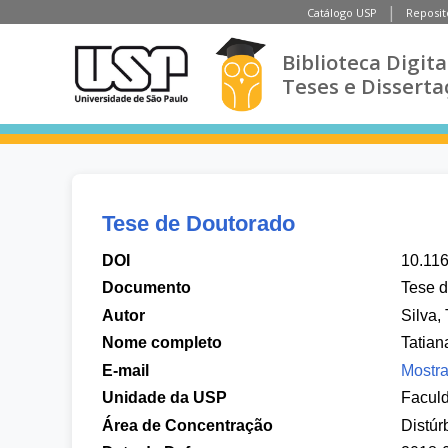
Catálogo USP
Reposit
Biblioteca Digita
Teses e Disserta
Tese de Doutorado
DOI
10.11
Documento
Tese 
Autor
Silva,
Nome completo
Tatian
E-mail
Mostra
Unidade da USP
Facul
Área de Concentração
Distúr