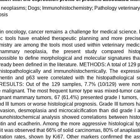
 neoplasms; Dogs; Immunohistochemistry; Pathology veterinary
osis
 oncology, cancer remains a challenge for medical science. E
ic tools have enabled therapeutic planning and more precise 
stry are among the tools most used within veterinary medicin
mmary neoplasia, the present study compared histop
ossible to define morphological and molecular signatures tha
ready been defined in the literature. METHODS: A total of 129
opathologically and immunohistochemically. The expressio
entin and p63 were correlated with the histopathological s
 RESULTS: Out of the 129 samples, 7.7% (10/129) were non-
 malignant. The most frequent tumor type was mixed-tumor ca
gnant mammary tumors, 67 (61.4%) presented grade I tumors, 
nd III tumors or worse histological prognosis. Grade III tumors 
 invasion, desmoplasia and microcalcification than did grade I 
munohistochemical analysis showed correlations between histo
tin and ecadherin. Among the more aggressive histological ty
it was observed that 66% of solid carcinomas, 80% of anaplast
ration rates, shown by Ki67. Other markers confirmed the ass