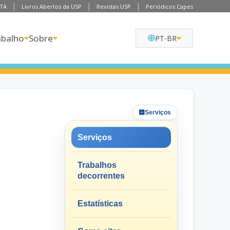
TA
Livros Abertos da USP
Revistas USP
Periódicos Capes
abalho
Sobre
PT-BR
Serviços
Serviços
Trabalhos
decorrentes
Estatísticas