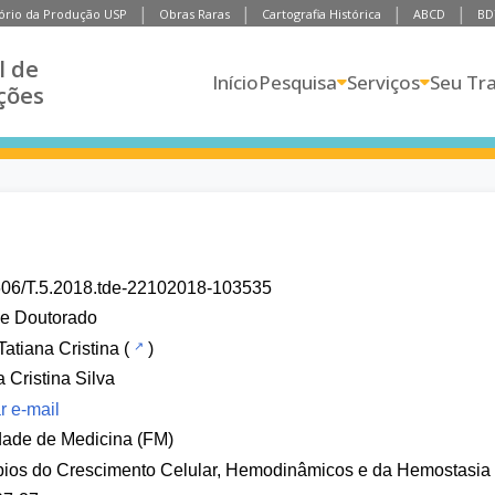
ório da Produção USP
Obras Raras
Cartografia Histórica
ABCD
BD
l de
Início
Pesquisa
Serviços
Seu Tr
ções
606/T.5.2018.tde-22102018-103535
de Doutorado
 Tatiana Cristina
(
)
a Cristina Silva
r e-mail
dade de Medicina (FM)
bios do Crescimento Celular, Hemodinâmicos e da Hemostasia