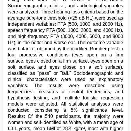
Sociodemographic, clinical, and audiological variables
were analyzed. Three hearing loss criteria based on the
average pure-tone threshold (>25 dB HL) were used as
independent variables: PTA (500, 1000, and 2000 Hz),
speech frequency PTA (500, 1000, 2000, and 4000 Hz),
and high-frequency PTA (3000, 4000, 6000, and 8000
Hz), in the better and worse ear. The outcome variable
was balance, obtained by the modified Romberg test in
four progressive conditions (eyes open on a firm
surface, eyes closed on a firm surface, eyes open on a
soft surface, and eyes closed on a soft surface),
classified as "pass" or "fail." Sociodemographic and
clinical characteristics were used as explanatory
variables. The results were described using
frequencies, measures of central tendencies, and
hypothesis testing, and multiple logistic regression
models were adjusted. All statistical analyses were
conducted considering a 5% significance level.
Results: Of the 540 participants, the majority were
women and self-identified as White, with a mean age of
63.1 years, mean BMI of 28.4 kg/m², most with higher