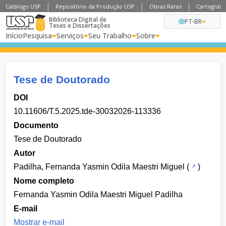
Catálogo USP
Repositório da Produção USP
Obras Raras
Cartografia
Biblioteca Digital de
PT-BR
Teses e Dissertações
Início
Pesquisa
Serviços
Seu Trabalho
Sobre
Tese de Doutorado
DOI
10.11606/T.5.2025.tde-30032026-113336
Documento
Tese de Doutorado
Autor
Padilha, Fernanda Yasmin Odila Maestri Miguel
(
)
Nome completo
Fernanda Yasmin Odila Maestri Miguel Padilha
E-mail
Mostrar e-mail