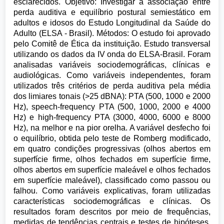
esclarecidos. Objetivo: Investigar a associação entre
perda auditiva e equilíbrio postural semiestático em
adultos e idosos do Estudo Longitudinal da Saúde do
Adulto (ELSA - Brasil). Métodos: O estudo foi aprovado
pelo Comitê de Ética da instituição. Estudo transversal
utilizando os dados da IV onda do ELSA-Brasil. Foram
analisadas variáveis sociodemográficas, clínicas e
audiológicas. Como variáveis independentes, foram
utilizados três critérios de perda auditiva pela média
dos limiares tonais (>25 dBNA): PTA (500, 1000 e 2000
Hz), speech-frequency PTA (500, 1000, 2000 e 4000
Hz) e high-frequency PTA (3000, 4000, 6000 e 8000
Hz), na melhor e na pior orelha. A variável desfecho foi
o equilíbrio, obtida pelo teste de Romberg modificado,
em quatro condições progressivas (olhos abertos em
superfície firme, olhos fechados em superfície firme,
olhos abertos em superfície maleável e olhos fechados
em superfície maleável), classificado como passou ou
falhou. Como variáveis explicativas, foram utilizadas
características sociodemográficas e clínicas. Os
resultados foram descritos por meio de frequências,
medidas de tendências centrais e testes de hipóteses,