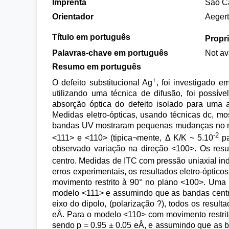
Imprenta
São Ca
Orientador
Aegert
Título em português
Propr
Palavras-chave em português
Not av
Resumo em português
+
O defeito substitucional Ag
, foi investigado e
utilizando uma técnica de difusão, foi possí
absorção óptica do defeito isolado para uma 
Medidas eletro-ópticas, usando técnicas dc, m
bandas UV mostraram pequenas mudanças no mom
-2
<111> e <110> (tipica¬mente, Δ K/K ~ 5.10
pa
observado variação na direção <100>. Os resu
centro. Medidas de ITC com pressão uniaxial ind
erros experimentais, os resultados eletro-óptic
movimento restrito à 90° no plano <100>. Uma 
modelo <111> e assumindo que as bandas centr
eixo do dipolo, (polarização ?), todos os resu
eÅ. Para o modelo <110> com movimento restrit
sendo p = 0.95 ± 0.05 eÅ, e assumindo que as b