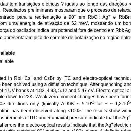
das tem transições elétricas ? iguais ao longo das direções 
Å. Resultados preliminares mostraram que o processo de relaxa
+
ontrado para a reorientação a 90° em RbCl: Ag
e RbBr:
a com uma energia de ativação de 62 meV, mostrando um bom
força do oscilador indica um potencial fora de centro em RbI: Ag
o apresentaram pico de corrente de polarização na região entr
ailable
ailable
ed in RbI, CsI and CsBr by ITC and electro-optical techniq
een achived using a diffusion technique. After quenching and
of 4 UV bands at 4.82, 4.93, 5.12 and 5.47 eV. Electro-optical a
sible down to 22K. Weak zero moment changes have been found
-2
5
> directions only (tipically Δ K/K ~ 5.10
for E ~ 1,3.10
riation has been observed along <100>. The results show witho
+
Measurements of ITC under uniaxial pressure indicate that the Ag
+
 errors the electro-optical results indicate that the Ag
electric 