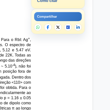
Como citar
Compartilhar
+
. Para o RbI: Ag
,
as. O espectro de
, 5.12 e 5.47 eV.
 de 22K. Todas as
ongo das direções
-4
 ~ 5.10
), não foi
m posição fora de
ngada. Dentro dos
 direção <110> com
oi obtida. Para o
endicularmente ao
o p = 1.16 ± 0.05
to de dipolo como
tricas π ao longo