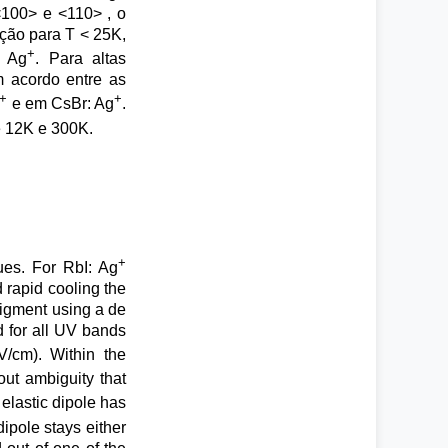
<100> e <110> , o
ção para T < 25K,
+
 Ag
. Para altas
 acordo entre as
+
+
e em CsBr: Ag
.
e 12K e 300K.
+
ues. For RbI: Ag
 rapid cooling the
ligment using a de
 for all UV bands
V/cm). Within the
ut ambiguity that
elastic dipole has
dipole stays either