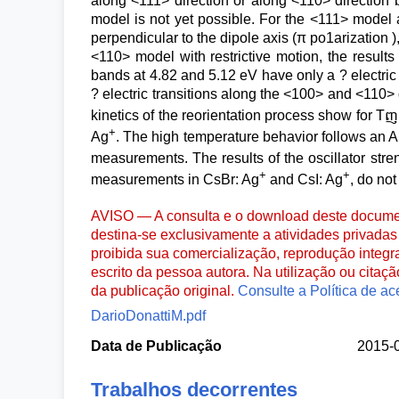
along <111> direction or along <110> direction b
model is not yet possible. For the <111> model
perpendicular to the dipole axis (π po1arization )
<110> model with restrictive motion, the result
bands at 4.82 and 5.12 eV have only a ? electric
? electric transitions along the <100> and <110> 
kinetics of the reorientation process show for Tញ
+
Ag
. The high temperature behavior follows an A
measurements. The results of the oscillator stren
+
+
measurements in CsBr: Ag
and CsI: Ag
, do no
AVISO — A consulta e o download deste documen
destina-se exclusivamente a atividades privadas 
proibida sua comercialização, reprodução integr
escrito da pessoa autora. Na utilização ou citaç
da publicação original.
Consulte a Política de ac
DarioDonattiM.pdf
Data de Publicação
2015-
Trabalhos decorrentes