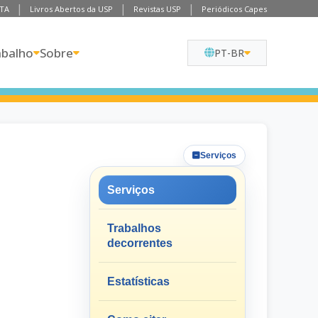
TA
Livros Abertos da USP
Revistas USP
Periódicos Capes
abalho
Sobre
PT-BR
Serviços
Serviços
Trabalhos
decorrentes
Estatísticas