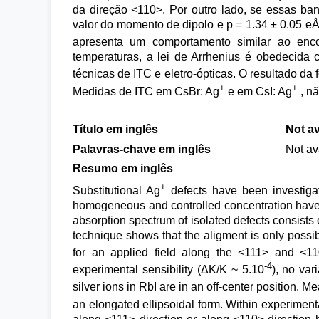
da direção <110>. Por outro lado, se essas ban
valor do momento de dipolo e p = 1.34 ± 0.05 e
apresenta um comportamento similar ao enc
temperaturas, a lei de Arrhenius é obedecid
técnicas de ITC e eletro-ópticas. O resultado da 
+
+
Medidas de ITC em CsBr: Ag
e em CsI: Ag
, nã
Título em inglês
Not av
Palavras-chave em inglês
Not av
Resumo em inglês
+
Substitutional Ag
defects have been investigat
homogeneous and controlled concentration have b
absorption spectrum of isolated defects consists 
technique shows that the aligment is only pos
for an applied field along the <111> and <110
-4
experimental sensibility (ΔK/K ~ 5.10
), no va
silver ions in RbI are in an off-center position. 
an elongated ellipsoidal form. Within experimental