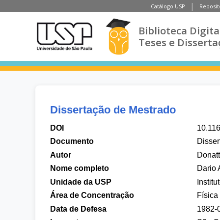
Catálogo USP
Reposit
Biblioteca Digita
Teses e Disserta
Dissertação de Mestrado
DOI
10.11
Documento
Disser
Autor
Donatt
Nome completo
Dario 
Unidade da USP
Instit
Área de Concentração
Física
Data de Defesa
1982-