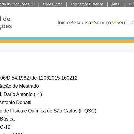
ório da Produção USP
Obras Raras
Cartografia Histórica
ABCD
BD
l de
Início
Pesquisa
Serviços
Seu Tr
ções
606/D.54.1982.tde-12062015-160212
tação de Mestrado
i, Dario Antonio
(
)
Antonio Donatti
uto de Física e Química de São Carlos (IFQSC)
 Básica
03-10