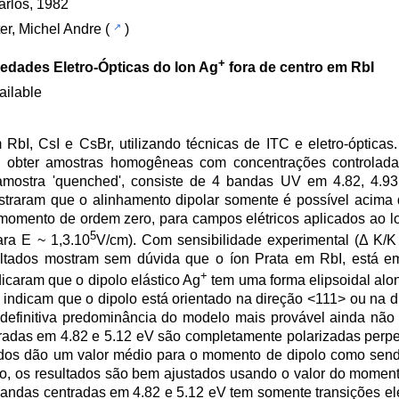
rlos, 1982
er, Michel Andre
(
)
+
iedades Eletro-Ópticas do Ion Ag
fora de centro em RbI
ailable
m RbI, CsI e CsBr, utilizando técnicas de ITC e eletro-ópticas
vel obter amostras homogêneas com concentrações controlad
amostra 'quenched', consiste de 4 bandas UV em 4.82, 4.93
ostraram que o alinhamento dipolar somente é possível acima
ento de ordem zero, para campos elétricos aplicados ao l
5
ra E ~ 1,3.10
V/cm). Com sensibilidade experimental (Δ K/K
ltados mostram sem dúvida que o íon Prata em RbI, está e
+
icaram que o dipolo elástico Ag
tem uma forma elipsoidal alo
os indicam que o dipolo está orientado na direção <111> ou na
definitiva predominância do modelo mais provável ainda não f
adas em 4.82 e 5.12 eV são completamente polarizadas perp
ltados dão um valor médio para o momento de dipolo como send
o, os resultados são bem ajustados usando o valor do momen
andas centradas em 4.82 e 5.12 eV tem somente transições elé