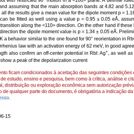
ut with restricted 90° motion in a <100> plane. A definite ruled
 and assuming that the main absorption bands at 4.82 and 5.12
, all the results give a mean value for the dipole moment p = 1.
s can be fitted as well using a value p = 0.95 ± 0.05 eÅ, assu
 transition along the <110> direction. On the other hand if thes
direction the dipole moment value is p = 1.34 ± 0.05 eÅ. Prelimi
K a behavior similar to the one found for 90° reorientation in Rb
rrhenius law with an activation energy of 62 meV, in good agre
+
gth also confirm an off-center potential in RbI: Ag
, as well as
t show a peak of the depolarization current
to ficam condicionados à aceitação das seguintes condições d
de estudo, ensino e pesquisa, bem como à crítica, análise e cita
al, distribuição ou exploração econômica sem autorização prévi
ão de qualquer parte do documento, é obrigatória a indicação da 
esso.
06-15