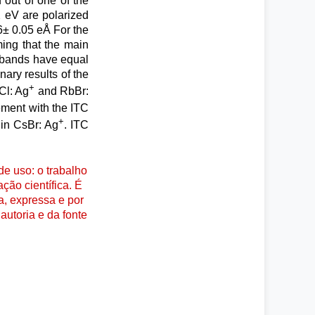
 out of one of the
 eV are polarized
16± 0.05 eÅ For the
ming that the main
e bands have equal
nary results of the
+
Cl: Ag
and RbBr:
ement with the ITC
+
 in CsBr: Ag
. ITC
e uso: o trabalho
ção científica. É
a, expressa e por
autoria e da fonte