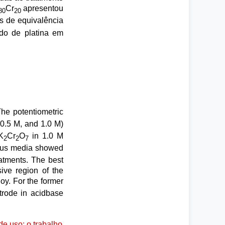
Cr
apresentou
80
20
es de equivalência
odo de platina em
The potentiometric
 0.5 M, and 1.0 M)
K
Cr
O
in 1.0 M
2
2
7
eous media showed
atments. The best
ive region of the
loy. For the former
trode in acidbase
e uso: o trabalho