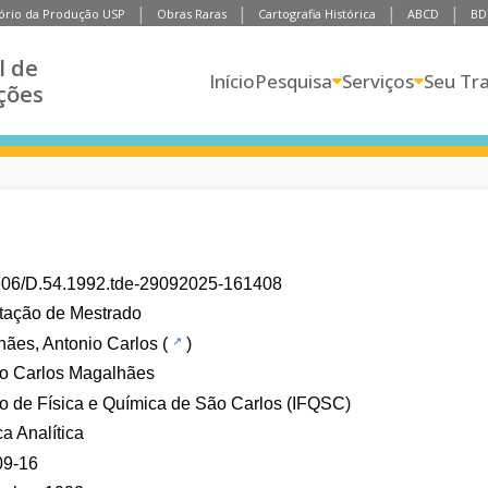
ório da Produção USP
Obras Raras
Cartografia Histórica
ABCD
BD
l de
Início
Pesquisa
Serviços
Seu Tr
ções
606/D.54.1992.tde-29092025-161408
tação de Mestrado
ães, Antonio Carlos
(
)
io Carlos Magalhães
uto de Física e Química de São Carlos (IFQSC)
a Analítica
09-16