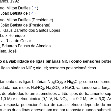
rlos, 1992
to, Milton Duffles
(
)
 João Batista de
(
)
to, Milton Duffles (Presidente)
 João Batista de (Presidente)
a, Klaus Barretto dos Santos Lopes
Luiz Henrique
a, Ricardo Cesar
, Eduardo Fausto de Almeida
eto, José
o da viabilidade de ligas binárias NiCr como sensores pote
 ligas binárias NiCr; níquel; sensores potenciométricos
tamento das ligas binárias Ni
Cr
e Ni
Cr
como sensores 
80
20
90
10
estudada nos meios NaNO
, Na
SO
e NaCl, variando-se a força 
3
2
4
 de eletrodos foram submetidos a três tipos de tratamento sup
1,0 M) e eletroquímico (0,1 V, NaNO
, µ = 0,2 M, pH = 6,0). A
3
 resposta potenciométrica de cada eletrodo depende do mei
m que as duas ligas apresentam melhor resposta quando submeti