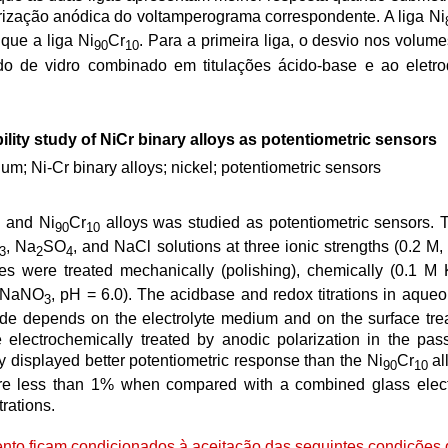
arização anódica do voltamperograma correspondente. A liga Ni
 que a liga Ni
Cr
. Para a primeira liga, o desvio nos volum
90
10
do de vidro combinado em titulações ácido-base e ao eletr
ility study of NiCr binary alloys as potentiometric sensors
um; Ni-Cr binary alloys; nickel; potentiometric sensors
and Ni
Cr
alloys was studied as potentiometric sensors. 
0
90
10
, Na
SO
, and NaCl solutions at three ionic strengths (0.2 M,
3
2
4
es were treated mechanically (polishing), chemically (0.1 M 
 M NaNO
, pH = 6.0). The acidbase and redox titrations in aqu
3
rode depends on the electrolyte medium and on the surface tre
lectrochemically treated by anodic polarization in the pass
y displayed better potentiometric response than the Ni
Cr
al
90
10
were less than 1% when compared with a combined glass elec
trations.
to ficam condicionados à aceitação das seguintes condições d