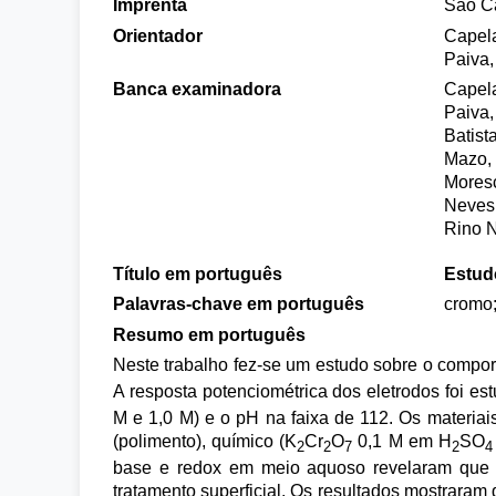
Imprenta
São Ca
Orientador
Capela
Paiva,
Banca examinadora
Capela
Paiva,
Batist
Mazo, 
Moresc
Neves
Rino N
Título em português
Estud
Palavras-chave em português
cromo;
Resumo em português
Neste trabalho fez-se um estudo sobre o compor
A resposta potenciométrica dos eletrodos foi 
M e 1,0 M) e o pH na faixa de 112. Os materiais
(polimento), químico (K
Cr
O
0,1 M em H
SO
2
2
7
2
4
base e redox em meio aquoso revelaram que a
tratamento superficial. Os resultados mostrara