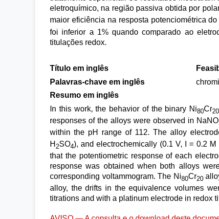
eletroquímico, na região passiva obtida por pol
maior eficiência na resposta potenciométrica do
foi inferior a 1% quando comparado ao eletro
titulações redox.
Título em inglês
Feasib
Palavras-chave em inglês
chromi
Resumo em inglês
In this work, the behavior of the binary Ni
Cr
80
2
responses of the alloys were observed in NaNO
within the pH range of 112. The alloy electrod
H
SO
), and electrochemically (0.1 V, I = 0.2
2
4
that the potentiometric response of each elect
response was obtained when both alloys were e
corresponding voltammogram. The Ni
Cr
allo
80
20
alloy, the drifts in the equivalence volumes 
titrations and with a platinum electrode in redox ti
AVISO — A consulta e o download deste documen