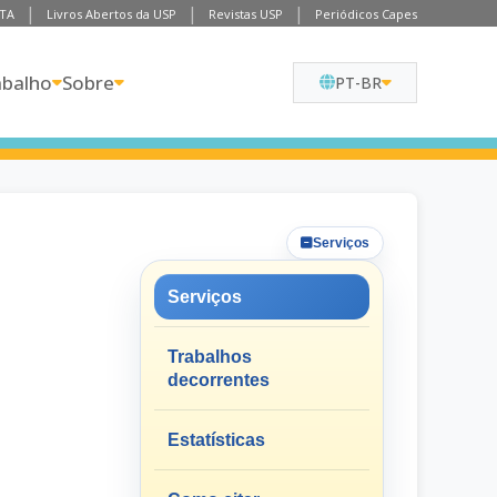
TA
Livros Abertos da USP
Revistas USP
Periódicos Capes
abalho
Sobre
PT-BR
Serviços
Serviços
Trabalhos
decorrentes
Estatísticas