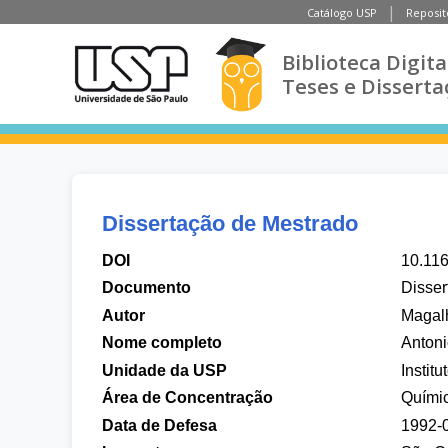
Catálogo USP
Reposit
Biblioteca Digita
Teses e Disserta
Dissertação de Mestrado
DOI
10.11
Documento
Disser
Autor
Magalh
Nome completo
Anton
Unidade da USP
Instit
Área de Concentração
Químic
Data de Defesa
1992-