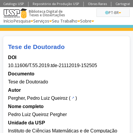
Catálogo USP
Repositório da Produção USP
Obras Raras
Cartografia
Biblioteca Digital de
PT-BR
Teses e Dissertações
Início
Pesquisa
Serviços
Seu Trabalho
Sobre
Tese de Doutorado
DOI
10.11606/T.55.2019.tde-21112019-152505
Documento
Tese de Doutorado
Autor
Pergher, Pedro Luiz Queiroz
(
)
Nome completo
Pedro Luiz Queiroz Pergher
Unidade da USP
Instituto de Ciências Matemáticas e de Computação