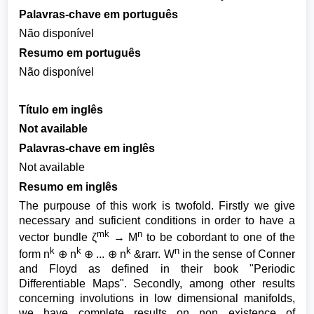
Palavras-chave em português
Não disponível
Resumo em português
Não disponível
Título em inglês
Not available
Palavras-chave em inglês
Not available
Resumo em inglês
The purpouse of this work is twofold. Firstly we give
necessary and suficient conditions in order to have a
mk
n
vector bundle ζ
→ M
to be cobordant to one of the
k
k
k
n
form n
⊕ n
⊕ ... ⊕ n
&rarr. W
in the sense of Conner
and Floyd as defined in their book "Periodic
Differentiable Maps". Secondly, among other results
concerning involutions in low dimensional manifolds,
we have complete results on non existence of