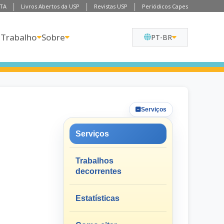
TA
Livros Abertos da USP
Revistas USP
Periódicos Capes
 Trabalho
Sobre
PT-BR
Serviços
Serviços
Trabalhos
decorrentes
Estatísticas