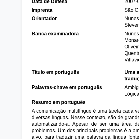
Data de Defesa
2007-
Imprenta
São Ca
Orientador
Nunes,
Steven
Banca examinadora
Nunes,
Monard
Olivei
Quenta
Villav
Título em português
Uma a
tradu
Palavras-chave em português
Ambigü
Lógica
Resumo em português
A comunicação multilíngue é uma tarefa cada v
diversas línguas. Nesse contexto, são de grand
automatizando-a. Apesar de ser uma área de
problemas. Um dos principais problemas é a amb
alvo, para traduzir uma palavra da língua fo