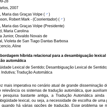
09-28
rlos, 2007
 Maria das Graças Volpe
(
)
son, Robert Mark
- (Coorientador) (
)
 Maria das Graças Volpe (Presidente)
, Maria Carolina
ra Junior, Osvaldo Novais de
l, Violeta de San Tiago Dantas Barbosa
icencio, Aline
bordagem híbrida relacional para a desambiguação lexical 
ção automática
idade Lexical de Sentido; Desambiguação Lexical de Sentid
 Indutiva; Tradução Automática
ez mais imperativa no cenário atual de grande disseminação 
e relevância os sistemas de tradução automática, que auxiliam
 pesquisa bastante antiga, a Tradução Automática ainda 
igüidade lexical, ou seja, a necessidade de escolha de uma p
nte quando há várias opções de tradução. Esse problema se 