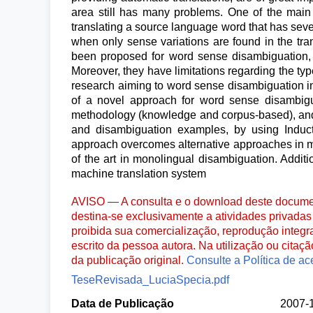
area still has many problems. One of the main p
translating a source language word that has seve
when only sense variations are found in the tr
been proposed for word sense disambiguation, b
Moreover, they have limitations regarding the type
research aiming to word sense disambiguation i
of a novel approach for word sense disambigua
methodology (knowledge and corpus-based), and 
and disambiguation examples, by using Induc
approach overcomes alternative approaches in mu
of the art in monolingual disambiguation. Additio
machine translation system
AVISO — A consulta e o download deste documen
destina-se exclusivamente a atividades privadas 
proibida sua comercialização, reprodução integr
escrito da pessoa autora. Na utilização ou citaç
da publicação original.
Consulte a Política de ac
TeseRevisada_LuciaSpecia.pdf
Data de Publicação
2007-