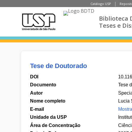
Catálogo USP
Reposit
Biblioteca 
Teses e Di
Tese de Doutorado
DOI
10.11
Documento
Tese 
Autor
Specia
Nome completo
Lucia 
E-mail
Mostra
Unidade da USP
Instit
Área de Concentração
Ciênc