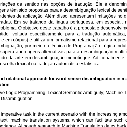
riações de sentido nas opções de tradução. Ele é denomin
gens têm sido propostas para a desambiguação lexical de sent
ndentes de aplicação. Além disso, apresentam limitações no qu
adas. Em se tratando da língua portuguesa, em especial, 
problema. O objetivo deste trabalho é a proposta e desenvolv
ido, voltada especificamente para a tradução automátic
 em córpus) e utiliza um formalismo relacional para a repres
mbiguação, por meio da técnica de Programação Lógica Indut
supera abordagens alternativas para a desambiguação multil
ado da arte em desambiguação monolíngue. Adicionalmente, 
scolha lexical na tradução automática estatística
rid relational approach for word sense disambiguation in m
ation
ive Logic Programming; Lexical Semantic Ambiguity; Machine T
 Disambiguation
perative task in the current scenario with the increasing amo
ntext, machine translation systems, which can facilitate such
mportance. Although research in Machine Translation dates back 