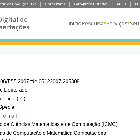
ório da Produção USP
Obras Raras
Cartografia Histórica
ABCD
BD
Digital de
Início
Pesquisa
Serviços
Seu
ssertações
606/T.55.2007.tde-05122007-205308
de Doutorado
, Lucia
(
)
Specia
r e-mail
uto de Ciências Matemáticas e de Computação (ICMC)
ias de Computação e Matemática Computacional