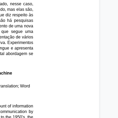
ado, nesse caso,
ido, mas elas são,
e diz respeito às
não há pesquisas
imento de uma nova
a, que segue uma
entação de vários
iva. Experimentos
íngue e apresenta
tal abordagem se
achine
ranslation; Word
unt of information
 communication by
to the 1950's, the