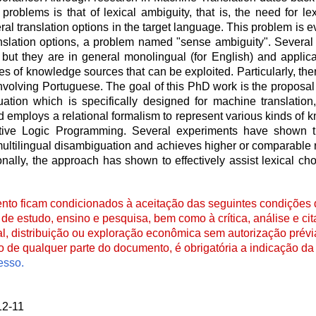
roblems is that of lexical ambiguity, that is, the need for l
ral translation options in the target language. This problem is
anslation options, a problem named "sense ambiguity". Severa
ut they are in general monolingual (for English) and applica
s of knowledge sources that can be exploited. Particularly, ther
nvolving Portuguese. The goal of this PhD work is the proposa
tion which is specifically designed for machine translation,
employs a relational formalism to represent various kinds of 
tive Logic Programming. Several experiments have shown t
ltilingual disambiguation and achieves higher or comparable re
nally, the approach has shown to effectively assist lexical choi
to ficam condicionados à aceitação das seguintes condições d
de estudo, ensino e pesquisa, bem como à crítica, análise e cita
al, distribuição ou exploração econômica sem autorização prévi
ão de qualquer parte do documento, é obrigatória a indicação da 
esso.
12-11