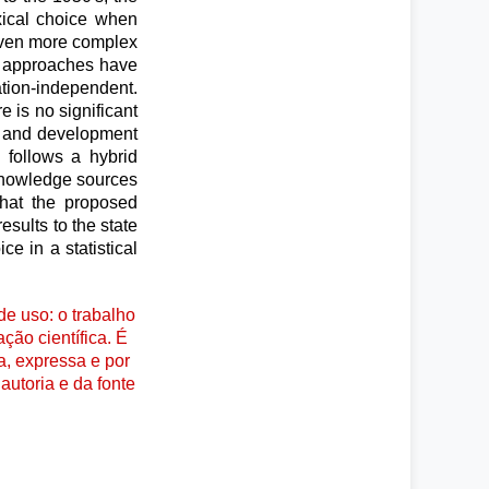
exical choice when
 even more complex
l approaches have
tion-independent.
e is no significant
l and development
 follows a hybrid
knowledge sources
hat the proposed
sults to the state
ce in a statistical
e uso: o trabalho
ção científica. É
a, expressa e por
autoria e da fonte