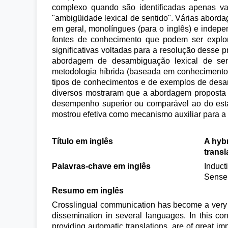
complexo quando são identificadas apenas va
"ambigüidade lexical de sentido". Várias aborda
em geral, monolíngues (para o inglês) e indepe
fontes de conhecimento que podem ser explor
significativas voltadas para a resolução desse 
abordagem de desambiguação lexical de sent
metodologia híbrida (baseada em conhecimento e
tipos de conhecimentos e de exemplos de desa
diversos mostraram que a abordagem proposta 
desempenho superior ou comparável ao do est
mostrou efetiva como mecanismo auxiliar para a e
Título em inglês
A hyb
transl
Palavras-chave em inglês
Induct
Sense
Resumo em inglês
Crosslingual communication has become a very im
dissemination in several languages. In this co
providing automatic translations, are of great i