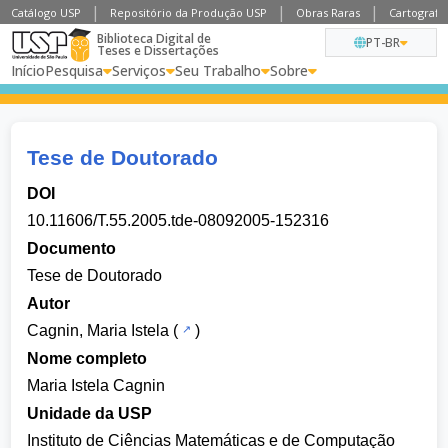
Catálogo USP
Repositório da Produção USP
Obras Raras
Cartografia
Biblioteca Digital de
PT-BR
Teses e Dissertações
Início
Pesquisa
Serviços
Seu Trabalho
Sobre
Tese de Doutorado
DOI
10.11606/T.55.2005.tde-08092005-152316
Documento
Tese de Doutorado
Autor
Cagnin, Maria Istela
(
)
Nome completo
Maria Istela Cagnin
Unidade da USP
Instituto de Ciências Matemáticas e de Computação