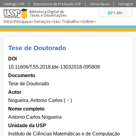
Catálogo USP
Repositório da Produção USP
Obras Raras
Cartografia
Biblioteca Digital de
PT-BR
Teses e Dissertações
Início
Pesquisa
Serviços
Seu Trabalho
Sobre
Tese de Doutorado
DOI
10.11606/T.55.2018.tde-13032018-095808
Documento
Tese de Doutorado
Autor
Nogueira, Antonio Carlos
(
)
Nome completo
Antonio Carlos Nogueira
Unidade da USP
Instituto de Ciências Matemáticas e de Computação