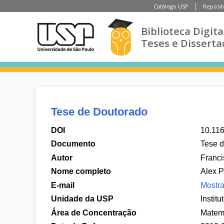
Catálogo USP
Reposit
Biblioteca Digita
Teses e Disserta
Tese de Doutorado
DOI
10.11
Documento
Tese 
Autor
Franci
Nome completo
Alex P
E-mail
Mostra
Unidade da USP
Instit
Área de Concentração
Matem