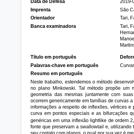
Data de Defesa
2019-
Imprenta
São Ca
Orientador
Tari, F
Banca examinadora
Tari, 
Hernan
Manoel
Martin
Título em português
Defor
Palavras-chave em português
Curvas
Resumo em português
Neste trabalho, estendemos o método desenv
no plano Minkowski. Tal método propõe um 
geometria das mesmas juntamente com suas 
ocorrem genericamente em famílias de curvas a
informações a respeito de inflexões, vértices 
curva em pontos especiais e as bifurcações q
genéricas em uma inflexão lightlike de ordem 
fonte que preservam a swallowtail e, utilizando
seu contato com planos, o qual por sua vez é med