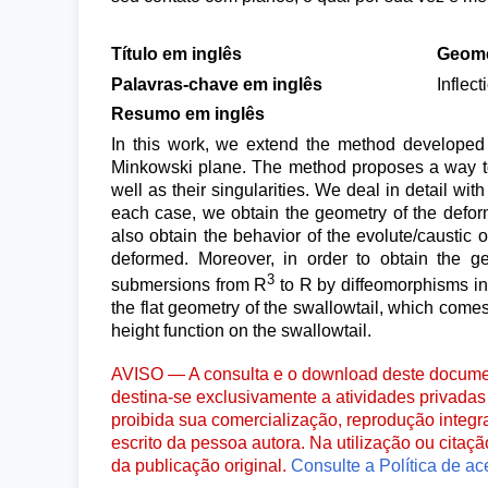
Título em inglês
Geome
Palavras-chave em inglês
Inflec
Resumo em inglês
In this work, we extend the method develop
Minkowski plane. The method proposes a way to 
well as their singularities. We deal in detail wit
each case, we obtain the geometry of the deforme
also obtain the behavior of the evolute/caustic 
deformed. Moreover, in order to obtain the gen
3
submersions from R
to R by diffeomorphisms in 
the flat geometry of the swallowtail, which comes 
height function on the swallowtail.
AVISO — A consulta e o download deste documen
destina-se exclusivamente a atividades privadas 
proibida sua comercialização, reprodução integr
escrito da pessoa autora. Na utilização ou citaç
da publicação original.
Consulte a Política de ac