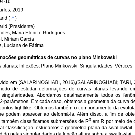
04-16
rlos, 2019
arid
(
)
Farid (Presidente)
des, Maria Elenice Rodrigues
, Miriam Garcia
s, Luciana de Fátima
mações geométricas de curvas no plano Minkowski
 planas; Inflexões; Plano Minkowski; Singularidades; Vértices
olvido em (SALARINOGHABI, 2016),(SALARINOGHABI; TARI, 2
modo de estudar deformações de curvas planas levando e
singularidades. Abordamos detalhadamente todos os fenô
 2-parâmetros. Em cada caso, obtemos a geometria da curva de
e pontos lightlike. Obtemos também o comportamento da evolut
ue podem aparecer ao deformá-la. Além disso, a fim de obt
3
2, também classificamos submersões de R
em R por meio de d
 tal classificação, estudamos a geometria plana da swallowtail
ido pelas singularidades da função altura sobre a swallowtail.