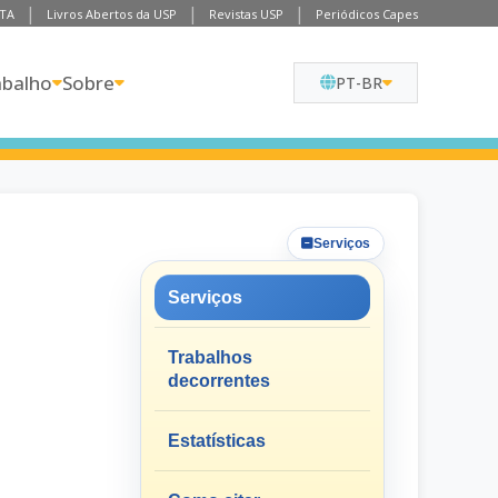
TA
Livros Abertos da USP
Revistas USP
Periódicos Capes
abalho
Sobre
PT-BR
Serviços
Serviços
Trabalhos
decorrentes
Estatísticas