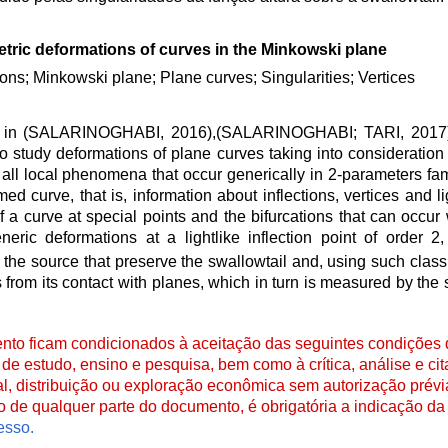
tric deformations of curves in the Minkowski plane
tions; Minkowski plane; Plane curves; Singularities; Vertices
ed in (SALARINOGHABI, 2016),(SALARINOGHABI; TARI, 2017) 
study deformations of plane curves taking into consideration 
h all local phenomena that occur generically in 2-parameters fam
d curve, that is, information about inflections, vertices and li
of a curve at special points and the bifurcations that can occur
eric deformations at a lightlike inflection point of order 2,
the source that preserve the swallowtail and, using such classi
from its contact with planes, which in turn is measured by the s
to ficam condicionados à aceitação das seguintes condições d
de estudo, ensino e pesquisa, bem como à crítica, análise e cita
al, distribuição ou exploração econômica sem autorização prévi
ão de qualquer parte do documento, é obrigatória a indicação da 
esso.