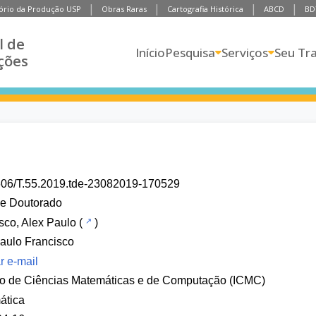
ório da Produção USP
Obras Raras
Cartografia Histórica
ABCD
BD
l de
Início
Pesquisa
Serviços
Seu Tr
ções
606/T.55.2019.tde-23082019-170529
de Doutorado
sco, Alex Paulo
(
)
aulo Francisco
r e-mail
uto de Ciências Matemáticas e de Computação (ICMC)
ática