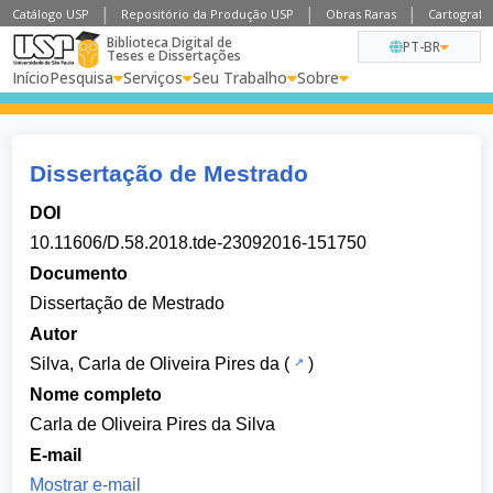
Catálogo USP
Repositório da Produção USP
Obras Raras
Cartografia
Biblioteca Digital de
PT-BR
Teses e Dissertações
Início
Pesquisa
Serviços
Seu Trabalho
Sobre
Dissertação de Mestrado
DOI
10.11606/D.58.2018.tde-23092016-151750
Documento
Dissertação de Mestrado
Autor
Silva, Carla de Oliveira Pires da
(
)
Nome completo
Carla de Oliveira Pires da Silva
E-mail
Mostrar e-mail