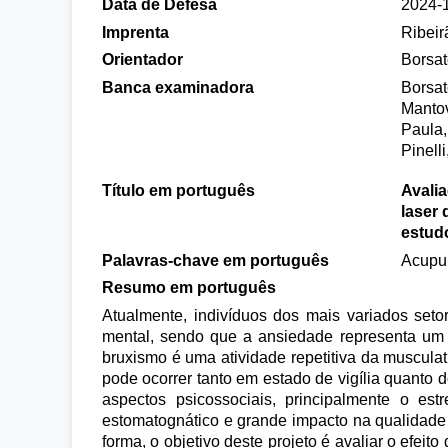
Data de Defesa
2024-
Imprenta
Ribeir
Orientador
Borsat
Banca examinadora
Borsat
Mantov
Paula,
Pinell
Título em português
Avalia
laser
estud
Palavras-chave em português
Acupun
Resumo em português
Atualmente, indivíduos dos mais variados set
mental, sendo que a ansiedade representa um f
bruxismo é uma atividade repetitiva da musculat
pode ocorrer tanto em estado de vigília quanto 
aspectos psicossociais, principalmente o est
estomatognático e grande impacto na qualidade d
forma, o objetivo deste projeto é avaliar o efei