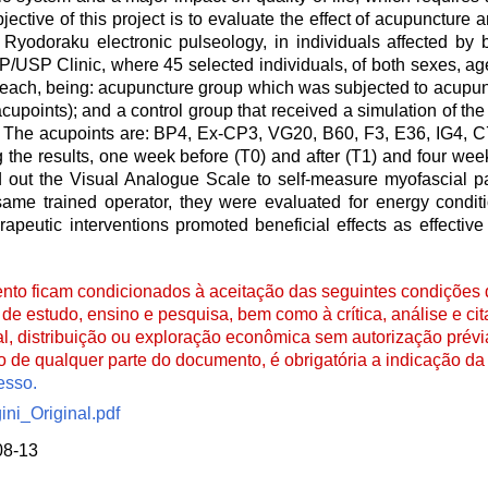
ective of this project is to evaluate the effect of acupuncture 
g Ryodoraku electronic pulseology, in individuals affected by 
P/USP Clinic, where 45 selected individuals, of both sexes, ag
s each, being: acupuncture group which was subjected to acupun
upoints); and a control group that received a simulation of the 
k. The acupoints are: BP4, Ex-CP3, VG20, B60, F3, E36, IG4, C
the results, one week before (T0) and after (T1) and four week
lled out the Visual Analogue Scale to self-measure myofascial 
ame trained operator, they were evaluated for energy condi
rapeutic interventions promoted beneficial effects as effectiv
to ficam condicionados à aceitação das seguintes condições d
de estudo, ensino e pesquisa, bem como à crítica, análise e cita
al, distribuição ou exploração econômica sem autorização prévi
ão de qualquer parte do documento, é obrigatória a indicação da 
esso.
i_Original.pdf
08-13