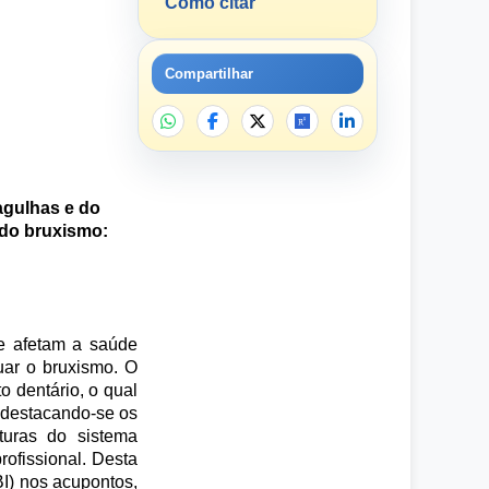
Como citar
Compartilhar
agulhas e do
 do bruxismo:
ue afetam a saúde
uar o bruxismo. O
o dentário, o qual
, destacando-se os
uturas do sistema
rofissional. Desta
BI) nos acupontos,