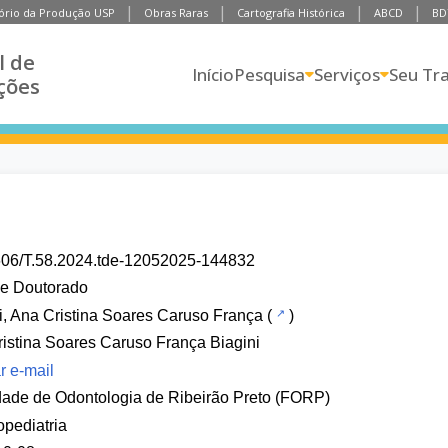
ório da Produção USP
Obras Raras
Cartografia Histórica
ABCD
BD
l de
Início
Pesquisa
Serviços
Seu Tr
ções
606/T.58.2024.tde-12052025-144832
de Doutorado
i, Ana Cristina Soares Caruso França
(
)
istina Soares Caruso França Biagini
r e-mail
ade de Odontologia de Ribeirão Preto (FORP)
pediatria