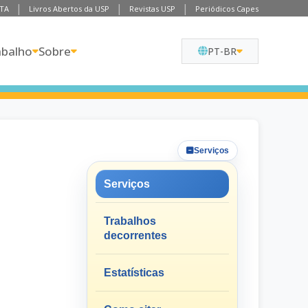
TA
Livros Abertos da USP
Revistas USP
Periódicos Capes
abalho
Sobre
PT-BR
Serviços
Serviços
Trabalhos
decorrentes
Estatísticas