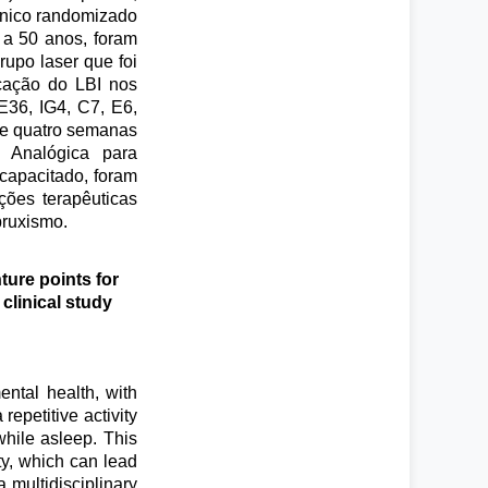
línico randomizado
 a 50 anos, foram
rupo laser que foi
icação do LBI nos
E36, IG4, C7, E6,
 e quatro semanas
l Analógica para
capacitado, foram
ções terapêuticas
bruxismo.
ture points for
clinical study
ental health, with
repetitive activity
hile asleep. This
ty, which can lead
 multidisciplinary