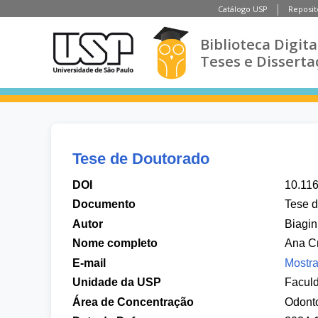
Catálogo USP
Reposit
Biblioteca Digita
Teses e Disserta
Tese de Doutorado
DOI
10.11
Documento
Tese 
Autor
Biagin
Nome completo
Ana Cr
E-mail
Mostra
Unidade da USP
Faculd
Área de Concentração
Odonto