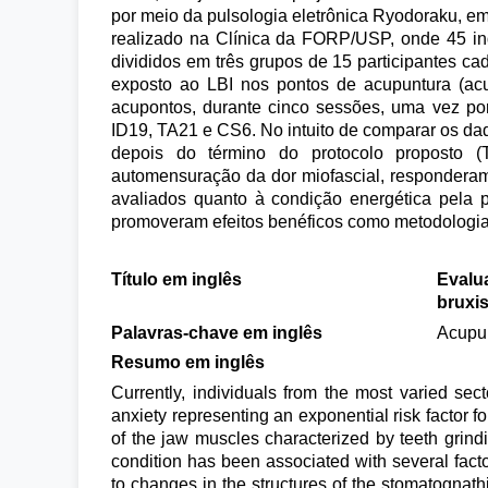
por meio da pulsologia eletrônica Ryodoraku, em
realizado na Clínica da FORP/USP, onde 45 in
divididos em três grupos de 15 participantes ca
exposto ao LBI nos pontos de acupuntura (acu
acupontos, durante cinco sessões, uma vez po
ID19, TA21 e CS6. No intuito de comparar os da
depois do término do protocolo proposto (
automensuração da dor miofascial, respondera
avaliados quanto à condição energética pela p
promoveram efeitos benéficos como metodologias
Título em inglês
Evalua
bruxis
Palavras-chave em inglês
Acupun
Resumo em inglês
Currently, individuals from the most varied sect
anxiety representing an exponential risk factor fo
of the jaw muscles characterized by teeth grin
condition has been associated with several facto
to changes in the structures of the stomatognathi