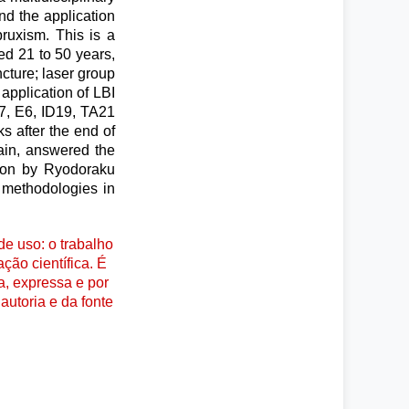
and the application
bruxism. This is a
ed 21 to 50 years,
cture; laser group
application of LBI
7, E6, ID19, TA21
s after the end of
pain, answered the
tion by Ryodoraku
e methodologies in
e uso: o trabalho
ção científica. É
a, expressa e por
autoria e da fonte