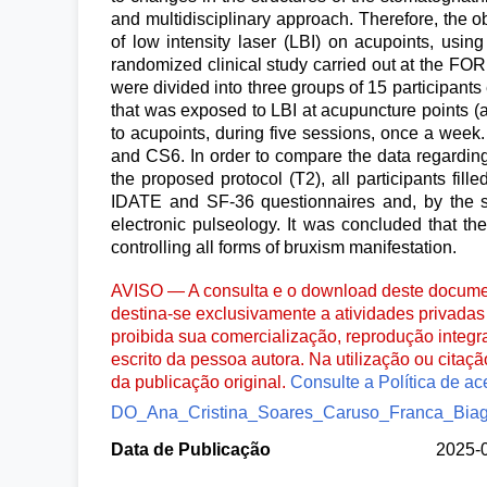
and multidisciplinary approach. Therefore, the obj
of low intensity laser (LBI) on acupoints, usin
randomized clinical study carried out at the FOR
were divided into three groups of 15 participant
that was exposed to LBI at acupuncture points (ac
to acupoints, during five sessions, once a wee
and CS6. In order to compare the data regarding 
the proposed protocol (T2), all participants fi
IDATE and SF-36 questionnaires and, by the s
electronic pulseology. It was concluded that the
controlling all forms of bruxism manifestation.
AVISO — A consulta e o download deste documen
destina-se exclusivamente a atividades privadas 
proibida sua comercialização, reprodução integr
escrito da pessoa autora. Na utilização ou citaç
da publicação original.
Consulte a Política de ac
DO_Ana_Cristina_Soares_Caruso_Franca_Biagin
Data de Publicação
2025-