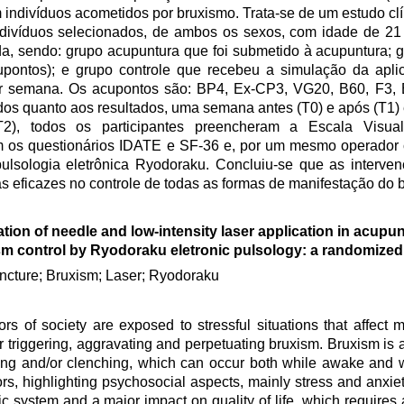
 indivíduos acometidos por bruxismo. Trata-se de um estudo c
divíduos selecionados, de ambos os sexos, com idade de 21
da, sendo: grupo acupuntura que foi submetido à acupuntura; g
pontos); e grupo controle que recebeu a simulação da apl
r semana. Os acupontos são: BP4, Ex-CP3, VG20, B60, F3, 
dos quanto aos resultados, uma semana antes (T0) e após (T1)
T2), todos os participantes preencheram a Escala Visua
m os questionários IDATE e SF-36 e, por um mesmo operador 
ulsologia eletrônica Ryodoraku. Concluiu-se que as interven
 eficazes no controle de todas as formas de manifestação do 
tion of needle and low-intensity laser application in acupun
m control by Ryodoraku eletronic pulsology: a randomized 
cture; Bruxism; Laser; Ryodoraku
ors of society are exposed to stressful situations that affect m
r triggering, aggravating and perpetuating bruxism. Bruxism is a 
ding and/or clenching, which can occur both while awake and w
rs, highlighting psychosocial aspects, mainly stress and anxie
c system and a major impact on quality of life, which requires a