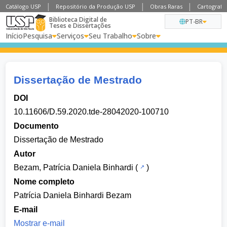
Catálogo USP
Repositório da Produção USP
Obras Raras
Cartografia
Biblioteca Digital de
PT-BR
Teses e Dissertações
Início
Pesquisa
Serviços
Seu Trabalho
Sobre
Dissertação de Mestrado
DOI
10.11606/D.59.2020.tde-28042020-100710
Documento
Dissertação de Mestrado
Autor
Bezam, Patrícia Daniela Binhardi
(
)
Nome completo
Patrícia Daniela Binhardi Bezam
E-mail
Mostrar e-mail