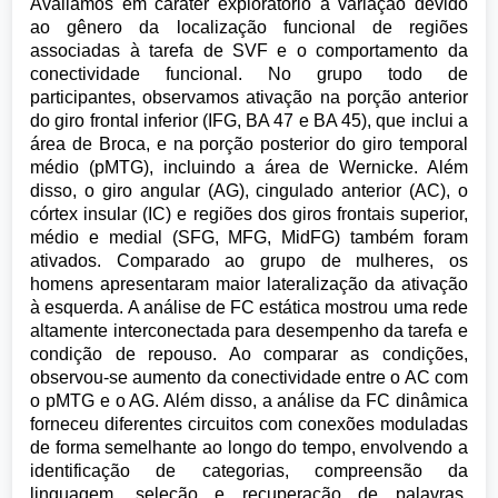
Avaliamos em caráter exploratório a variação devido
ao gênero da localização funcional de regiões
associadas à tarefa de SVF e o comportamento da
conectividade funcional. No grupo todo de
participantes, observamos ativação na porção anterior
do giro frontal inferior (IFG, BA 47 e BA 45), que inclui a
área de Broca, e na porção posterior do giro temporal
médio (pMTG), incluindo a área de Wernicke. Além
disso, o giro angular (AG), cingulado anterior (AC), o
córtex insular (IC) e regiões dos giros frontais superior,
médio e medial (SFG, MFG, MidFG) também foram
ativados. Comparado ao grupo de mulheres, os
homens apresentaram maior lateralização da ativação
à esquerda. A análise de FC estática mostrou uma rede
altamente interconectada para desempenho da tarefa e
condição de repouso. Ao comparar as condições,
observou-se aumento da conectividade entre o AC com
o pMTG e o AG. Além disso, a análise da FC dinâmica
forneceu diferentes circuitos com conexões moduladas
de forma semelhante ao longo do tempo, envolvendo a
identificação de categorias, compreensão da
linguagem, seleção e recuperação de palavras,