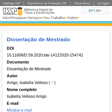
Catálogo USP
Repositório da Produção USP
Obras Raras
Cartografia
Biblioteca Digital de
PT-BR
Teses e Dissertações
Início
Pesquisa
Serviços
Seu Trabalho
Sobre
Dissertação de Mestrado
DOI
10.11606/D.59.2020.tde-14122020-154742
Documento
Dissertação de Mestrado
Autor
Arrigo, Isabella Velloso
(
)
Nome completo
Isabella Velloso Arrigo
E-mail
Mostrar e-mail