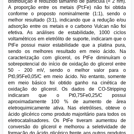
distribuição e reduzido tamanho de partícula (< 2 nm).
A proporção entre os metais (Pt:Fe) não foi obtida
conforme o proposto nominalmente (1:1), sendo o
melhor resultado (3:1), indicando que a redução e/ou
adsorção entre os metais e o carbono Vulcan não foi
efetiva. As análises de estabilidade, 1000 ciclos
voltamétricos em eletrólito de suporte, indicaram que o
PtFe possui maior estabilidade que a platina pura,
sendo os melhores resultado em meio ácido. Na
caracterização com glicerol, os PtFe diminuíram o
sobrepotencial do início de oxidação do glicerol entre
50 - 200 mV, sendo o melhor valor para o
Pt0,95Fe0,05/C em meio ácido. No entanto, somente
em meio básico foi obtido ganho na cinética de
oxidação do glicerol. Os dados de CO-Stripping
indicaram que o Pt0,75Fe0,25/C possui
aproximadamente 100 % de aumento de área
eletroquimicamente ativa. Nas eletrólises, obteve o
ácido glicérico como produto majoritário para todos os
eletrocatalisadores. Os PtFe tiveram aumentou de
conversão do glicerol e melhorou a seletividade de
formação do ácido glicérico frente aos outros produtos