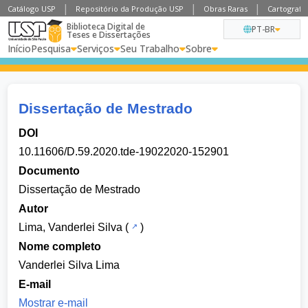
Catálogo USP
Repositório da Produção USP
Obras Raras
Cartografia
Biblioteca Digital de
PT-BR
Teses e Dissertações
Início
Pesquisa
Serviços
Seu Trabalho
Sobre
Dissertação de Mestrado
DOI
10.11606/D.59.2020.tde-19022020-152901
Documento
Dissertação de Mestrado
Autor
Lima, Vanderlei Silva
(
)
Nome completo
Vanderlei Silva Lima
E-mail
Mostrar e-mail