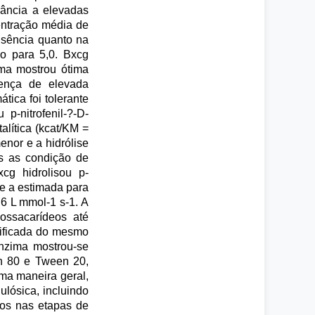
rância a elevadas
entração média de
usência quanto na
o para 5,0. Bxcg
ima mostrou ótima
sença de elevada
ica foi tolerante
-nitrofenil-?-D-
alítica (kcat/KM =
enor e a hidrólise
as as condição de
xcg hidrolisou p-
ue a estimada para
,6 L mmol-1 s-1. A
gossacarídeos até
rificada do mesmo
enzima mostrou-se
en 80 e Tween 20,
uma maneira geral,
lósica, incluindo
os nas etapas de