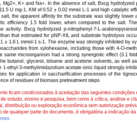
, Mg2+, K+ and Na+. In the absence of salt, Bxcg hydrolyzed p
1.5 U mg-1, KM of 0.52 ± 0.02 mmol L-1 and high catalytic eff
alt, the apparent affinity for the substrate was slightly lower 
lytic efficiency 1.5 fold lower, when compared to the salt. 
se activity. Bxcg hydrolyzed p-nitrophenyl-?-L-arabinopyrano
) than that estimated for pNP-XIL and substrate hydrolysis occ
3.1 ± 1.6 L mmol-1 s-1. The enzyme was strongly inhibited by xyl
saccharides from xylohexaose, including those with 4-O-methy
same microorganism had a strong synergistic effect (3.1 fold)
 butanol, glycerol, toluene and acetone solvents, as well as
-ethyl-3-methylimidazolium acetate ionic liquid strongly inhib
ties for application in saccharification processes of the lignoc
esence of residues of biomass pretreatment steps
to ficam condicionados à aceitação das seguintes condições d
de estudo, ensino e pesquisa, bem como à crítica, análise e cita
al, distribuição ou exploração econômica sem autorização prévi
ão de qualquer parte do documento, é obrigatória a indicação da 
esso.