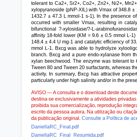
tolerant to Ca2+, Sr2+, Co2+, Zn2+, Ni2+, Mn2+
xylopyranoside (pNP-XIL) with Vmax of 348.8 ± 1
1432.7 ± 47.3 L mmol-1 s-1). In the presence of s
occurred with smaller Vmax, resulting in cata
bifunctional ?-xylosidase/?-L-arabinofuranosida
affinity 18-fold lower (KM = 9.6 ± 0.5 mmol L-1
148.4 ± 4.4 U mg-1 and catalytic efficiency of 3
mmol L-1. Bxcg was able to hydrolyze xylooligo
branch. Bxcg and a pure endo-xylanase from the 
xylan beechwood. The enzyme was tolerant to the
Tween 80 and Tween 20 surfactants, whereas the 1
activity. In summary, Bxcg has attractive proper
particularly under high salinity and/or in the pr
AVISO — A consulta e o download deste documen
destina-se exclusivamente a atividades privadas 
proibida sua comercialização, reprodução integr
escrito da pessoa autora. Na utilização ou citaç
da publicação original.
Consulte a Política de ac
DaniellaRC_Final.pdf
DaniellaRC_Final_Resumida.pdf