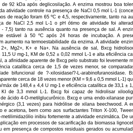
a de 92 kDa após deglicosilação. A enzima mostrou boa tole
a atividade controle na presença de NaCl 0,5 mol L-1 (conc
os de reação foram 65 ºC e 4,5, respectivamente, tanto na a
a de NaCl 2,5 mol L-1 o pH ótimo de atividade foi alterad
- 7,5) tanto na ausência quanto na presença de sal. A enz
nte estável à 50 ºC após 24 horas de incubação. A pre
m aumento na termoestabilidade da enzima. A atividade enzimát
+, Mg2+, K+ e Na+. Na ausência de sal, Bxcg hidrolisou p
1,5 U mg-1, KM de 0,52 ± 0,02 mmol L-1 e alta eficiência cat
, a afinidade aparente de Bxcg pelo substrato foi levemente m
ncia catalítica cerca de 1,5 de vezes menor, se comparad
de bifuncional de ?-xilosidase/?-L-arabinofuranosidase. B
 aparente cerca de 18 vezes menor (KM = 9,6 ± 0,5 mmol L-1) q
Vmáx de 148,4 ± 4,4 U mg-1 e eficiência catalítica de 33,1 ± 1
 KI de 3,3 mmol L-1. Bxcg foi capaz de hidrolisar xilooli
o de ácido 4-O-metilglucurônico. Bxcg e uma endo-xilanase pu
nérgico (3,1 vezes) para hidrólise de xilana beechwood. A 
lueno e acetona, bem como aos surfactantes Triton X-100, Twe
3-metilimidazólio inibiu fortemente a atividade enzimática. De 
plicação em processos de sacarificação da biomassa lignocelu
ou em presença de compostos residuais gerados ou acumulad