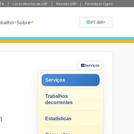
TA
Livros Abertos da USP
Revistas USP
Periódicos Capes
abalho
Sobre
PT-BR
Serviços
Serviços
Trabalhos
decorrentes
Estatísticas
)