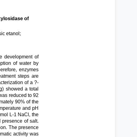
xylosidase of
ic etanol;
he development of
mption of water by
herefore, enzymes
eatment steps are
cterization of a ?-
g) showed a total
 was reduced to 92
mately 90% of the
temperature and pH
 mol L-1 NaCl, the
 presence of salt.
tion. The presence
matic activity was