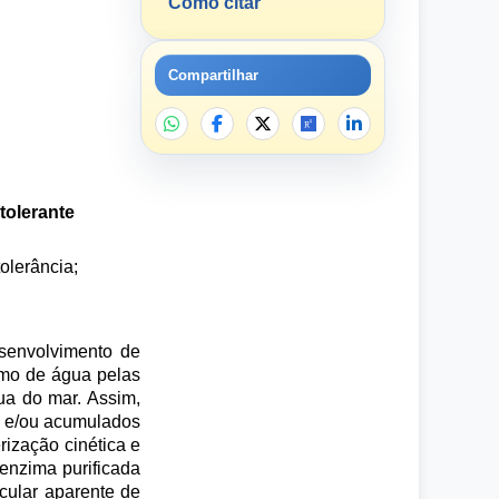
Como citar
Compartilhar
tolerante
tolerância;
senvolvimento de
sumo de água pelas
ua do mar. Assim,
s e/ou acumulados
rização cinética e
enzima purificada
cular aparente de