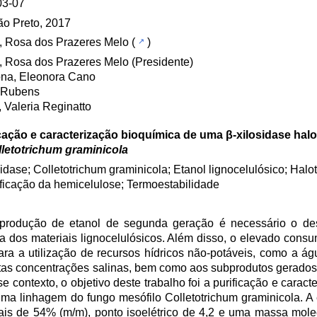
03-07
ão Preto, 2017
l, Rosa dos Prazeres Melo
(
)
l, Rosa dos Prazeres Melo (Presidente)
na, Eleonora Cano
, Rubens
r, Valeria Reginatto
cação e caracterização bioquímica de uma β-xilosidase halo
letotrichum graminicola
sidase; Colletotrichum graminicola; Etanol lignocelulósico; Halo
ficação da hemicelulose; Termoestabilidade
a produção de etanol de segunda geração é necessário o de
ica dos materiais lignocelulósicos. Além disso, o elevado con
ara a utilização de recursos hídricos não-potáveis, como a ág
altas concentrações salinas, bem como aos subprodutos gerado
contexto, o objetivo deste trabalho foi a purificação e caracte
ma linhagem do fungo mesófilo Colletotrichum graminicola. A 
tais de 54% (m/m), ponto isoelétrico de 4,2 e uma massa mole