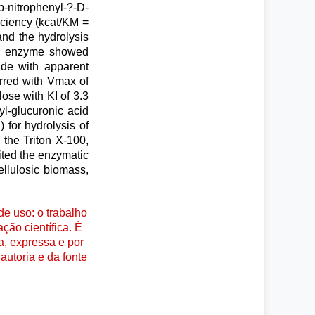
-nitrophenyl-?-D-
iciency (kcat/KM =
and the hydrolysis
The enzyme showed
side with apparent
urred with Vmax of
ose with KI of 3.3
l-glucuronic acid
 for hydrolysis of
 the Triton X-100,
ited the enzymatic
ellulosic biomass,
e uso: o trabalho
ção científica. É
a, expressa e por
autoria e da fonte