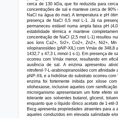
cerca de 130 kDa, que foi reduzida para cerc
concentrações de sal e manteve cerca de 90% d
NaCl na água do mar). A temperatura e pH ótim
presença de NaCl 0,5 mol L-1. Já na presenç
permaneceu estável numa ampla faixa pH (4,0 
estabilidade térmica e manteve completame
concentração de NaCl (2,5 mol L-1) resultou nu
aos íons Ca2+, Sr2+, Co2+, Zn2+, Ni2+, Mn 2
xilopiranosídeo (pNP-XIL) com Vmáx de 348,8 ± 1
1432,7 ± 47,3 L mmol-1 s-1). Em presença de sal
ocorreu com Vmáx menor, resultando em eficiê
ausência de sal. A enzima apresentou ativida
nitrofenil-?-L-arabinopiranosídeo com afinidade
pNP-XIL e a hidrólise do substrato ocorreu com 
enzima foi fortemente inibida por xilose com
xilohexaose, inclusive aqueles com ramificaçã
microrganismo apresentaram um forte efeito si
tolerante aos solventes butanol, glicerol, to
enquanto que o líquido iônico acetato de 1-etil-
Bxcg apresenta propriedades atraentes para a a
aqueles conduzidos em elevada salinidade e/