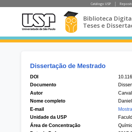
Catálogo USP
Reposit
Biblioteca Digita
Teses e Disserta
Dissertação de Mestrado
DOI
10.11
Documento
Disser
Autor
Carva
Nome completo
Danie
E-mail
Mostra
Unidade da USP
Faculd
Área de Concentração
Quími