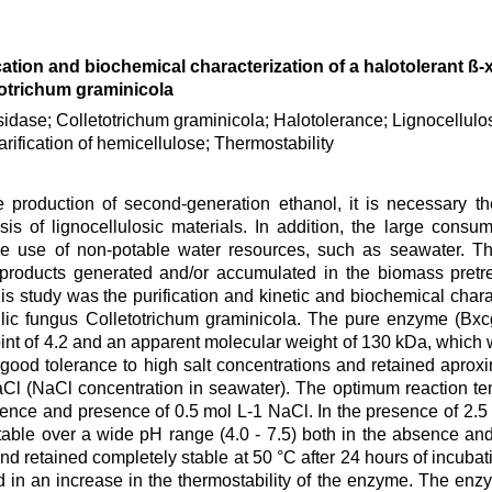
cation and biochemical characterization of a halotolerant ß-
totrichum graminicola
sidase; Colletotrichum graminicola; Halotolerance; Lignocellulos
rification of hemicellulose; Thermostability
he production of second-generation ethanol, it is necessary t
sis of lignocellulosic materials. In addition, the large consu
r the use of non-potable water resources, such as seawater. T
y-products generated and/or accumulated in the biomass pretr
this study was the purification and kinetic and biochemical chara
ilic fungus Colletotrichum graminicola. The pure enzyme (Bxc
oint of 4.2 and an apparent molecular weight of 130 kDa, which
ood tolerance to high salt concentrations and retained aproxi
 NaCl (NaCl concentration in seawater). The optimum reaction 
sence and presence of 0.5 mol L-1 NaCl. In the presence of 2.5
able over a wide pH range (4.0 - 7.5) both in the absence and
d retained completely stable at 50 °C after 24 hours of incuba
d in an increase in the thermostability of the enzyme. The enzy