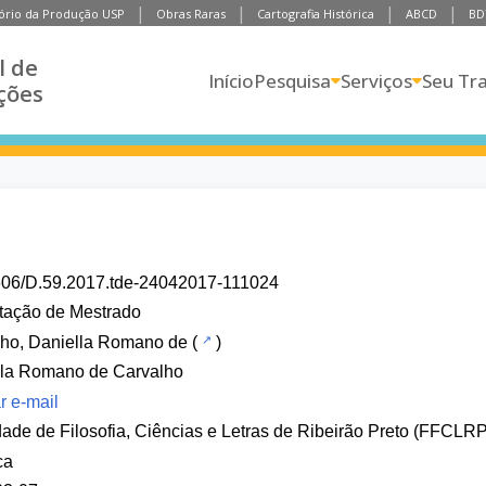
ório da Produção USP
Obras Raras
Cartografia Histórica
ABCD
BD
l de
Início
Pesquisa
Serviços
Seu Tr
ções
606/D.59.2017.tde-24042017-111024
tação de Mestrado
lho, Daniella Romano de
(
)
lla Romano de Carvalho
r e-mail
ade de Filosofia, Ciências e Letras de Ribeirão Preto (FFCLRP
ca