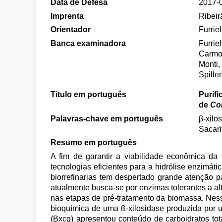
Data de Defesa
2017-
Imprenta
Ribeir
Orientador
Furrie
Banca examinadora
Furrie
Carmo
Monti
Spille
Título em português
Purifi
de
Col
Palavras-chave em português
β-xilo
Sacari
Resumo em português
A fim de garantir a viabilidade econômica d
tecnologias eficientes para a hidrólise enzimát
biorrefinarias tem despertado grande atenção p
atualmente busca-se por enzimas tolerantes a 
nas etapas de pré-tratamento da biomassa. Nesse 
bioquímica de uma ß-xilosidase produzida por u
(Bxcg) apresentou conteúdo de carboidratos to