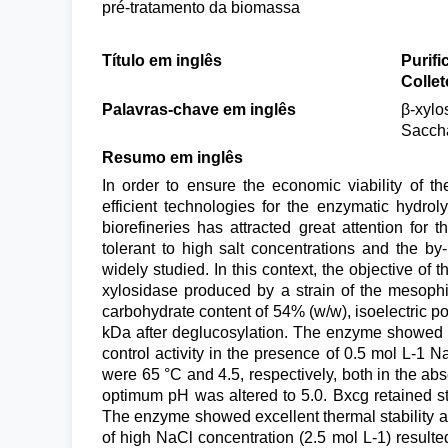
pré-tratamento da biomassa
Título em inglês
Purifi
Colle
Palavras-chave em inglês
β-xylo
Saccha
Resumo em inglês
In order to ensure the economic viability of t
efficient technologies for the enzymatic hydroly
biorefineries has attracted great attention fo
tolerant to high salt concentrations and the b
widely studied. In this context, the objective of 
xylosidase produced by a strain of the mesoph
carbohydrate content of 54% (w/w), isoelectric p
kDa after deglucosylation. The enzyme showed g
control activity in the presence of 0.5 mol L-1
were 65 °C and 4.5, respectively, both in the ab
optimum pH was altered to 5.0. Bxcg retained st
The enzyme showed excellent thermal stability an
of high NaCl concentration (2.5 mol L-1) resulte