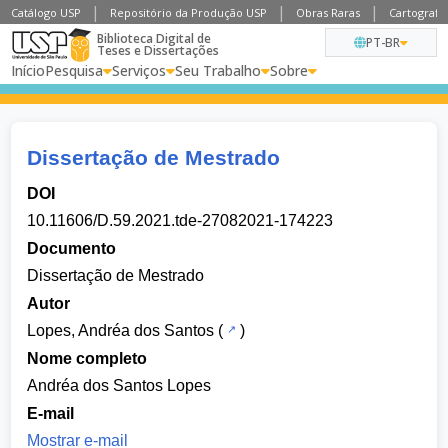
Catálogo USP
Repositório da Produção USP
Obras Raras
Cartografia
Biblioteca Digital de
PT-BR
Teses e Dissertações
Início
Pesquisa
Serviços
Seu Trabalho
Sobre
Dissertação de Mestrado
DOI
10.11606/D.59.2021.tde-27082021-174223
Documento
Dissertação de Mestrado
Autor
Lopes, Andréa dos Santos
(
)
Nome completo
Andréa dos Santos Lopes
E-mail
Mostrar e-mail