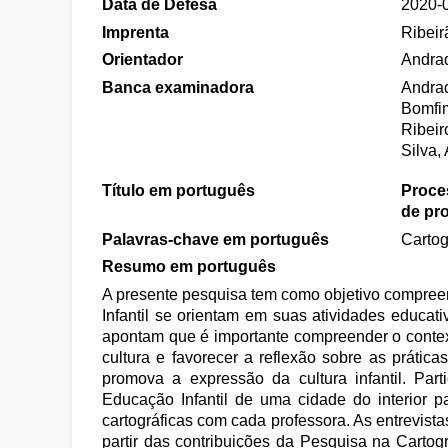
Data de Defesa
2020-
Imprenta
Ribeir
Orientador
Andrad
Banca examinadora
Andrad
Bomfim
Ribeir
Silva,
Título em português
Proce
de pro
Palavras-chave em português
Cartog
Resumo em português
A presente pesquisa tem como objetivo compreen
Infantil se orientam em suas atividades educati
apontam que é importante compreender o context
cultura e favorecer a reflexão sobre as práti
promova a expressão da cultura infantil. Par
Educação Infantil de uma cidade do interior pa
cartográficas com cada professora. As entrevista
partir das contribuições da Pesquisa na Cartog