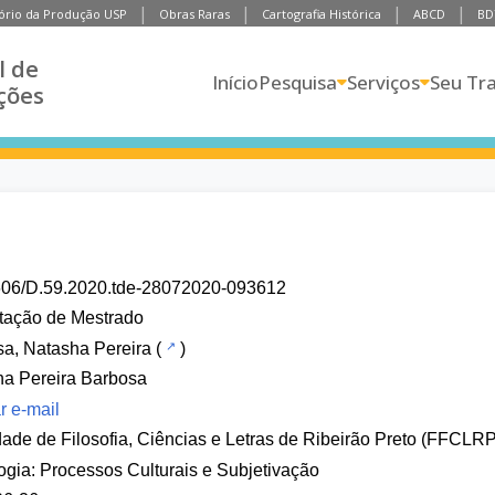
ório da Produção USP
Obras Raras
Cartografia Histórica
ABCD
BD
l de
Início
Pesquisa
Serviços
Seu Tr
ções
606/D.59.2020.tde-28072020-093612
tação de Mestrado
a, Natasha Pereira
(
)
a Pereira Barbosa
r e-mail
ade de Filosofia, Ciências e Letras de Ribeirão Preto (FFCLRP
ogia: Processos Culturais e Subjetivação