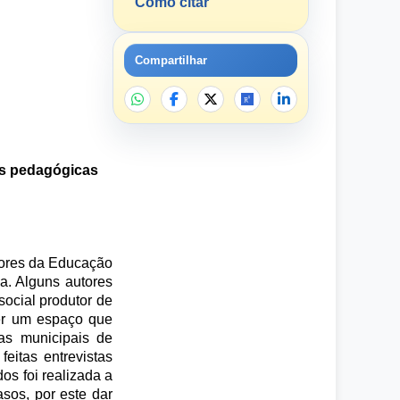
Como citar
Compartilhar
as pedagógicas
sores da Educação
ma. Alguns autores
ocial produtor de
ser um espaço que
las municipais de
eitas entrevistas
os foi realizada a
sos, por este dar