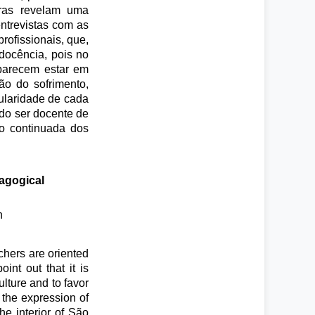
oras revelam uma
ntrevistas com as
rofissionais, que,
docência, pois no
 parecem estar em
o do sofrimento,
ularidade de cada
do ser docente de
ão continuada dos
dagogical
n
chers are oriented
int out that it is
ulture and to favor
 the expression of
he interior of São