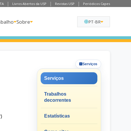
TA
Livros Abertos da USP
Revistas USP
Periódicos Capes
abalho
Sobre
PT-BR
Serviços
Serviços
Trabalhos
decorrentes
Estatísticas
)