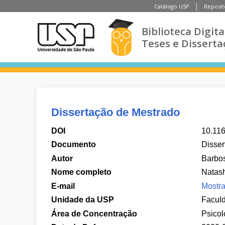
Catálogo USP
Reposit
Biblioteca Digita
Teses e Disserta
Dissertação de Mestrado
DOI
10.11
Documento
Disser
Autor
Barbos
Nome completo
Natash
E-mail
Mostra
Unidade da USP
Faculd
Área de Concentração
Psicol