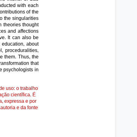
onducted with each
ntributions of the
 the singularities
n theories thought
ces and affections
ve. It can also be
 education, about
 proceduralities,
ke them. Thus, the
ransformation that
e psychologists in
e uso: o trabalho
ção científica. É
a, expressa e por
autoria e da fonte