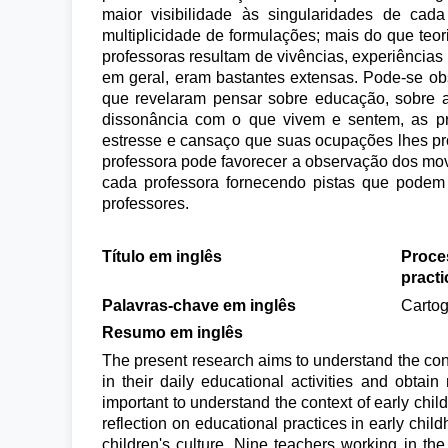
maior visibilidade às singularidades de cad
multiplicidade de formulações; mais do que te
professoras resultam de vivências, experiências 
em geral, eram bastantes extensas. Pode-se ob
que revelaram pensar sobre educação, sobre a 
dissonância com o que vivem e sentem, as pr
estresse e cansaço que suas ocupações lhes pr
professora pode favorecer a observação dos mo
cada professora fornecendo pistas que podem 
professores.
Título em inglês
Proce
practi
Palavras-chave em inglês
Cartog
Resumo em inglês
The present research aims to understand the con
in their daily educational activities and obtai
important to understand the context of early chil
reflection on educational practices in early chi
children's culture. Nine teachers working in the