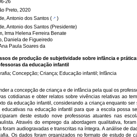
06-26
ão Preto, 2020
e, Antonio dos Santos
(
)
e, Antonio dos Santos (Presidente)
, Irma Helena Ferreira Benate
o, Daniela de Figueiredo
 Ana Paula Soares da
ssos de produção de subjetividade sobre infância e prátic
fessoras da educação infantil
rafia; Concepção; Criança; Educação infantil; Infância
der a concepção de criança e de infância pela qual os profes
vas cotidianas e obter relatos sobre vivências relativas ao te
o da educação infantil, considerando a criança enquanto ser s
cas educativas na educação infantil para que a escola possa 
ticiparam deste estudo nove professoras atuantes nas esco
ulista. Através do emprego da abordagem qualitativa, foram f
s foram audiogravadas e transcritas na íntegra. A análise de dad
rafia. Os dados foram organizados no formato de estudo de ca