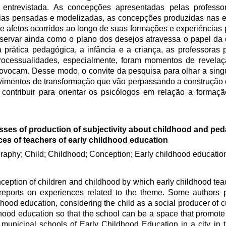
a entrevistada. As concepções apresentadas pelas profess
orias pensadas e modelizadas, as concepções produzidas nas e
e afetos ocorridos ao longo de suas formações e experiências p
servar ainda como o plano dos desejos atravessa o papel da 
prática pedagógica, a infância e a criança, as professoras
ocessualidades, especialmente, foram momentos de revelaçã
ovocam. Desse modo, o convite da pesquisa para olhar a sing
vimentos de transformação que vão perpassando a construção 
contribuir para orientar os psicólogos em relação a formaç
sses of production of subjectivity about childhood and pe
ces of teachers of early childhood education
raphy; Child; Childhood; Conception; Early childhood educatio
ception of children and childhood by which early childhood tea
n reports on experiences related to the theme. Some authors po
dhood education, considering the child as a social producer of c
ldhood education so that the school can be a space that promote
 municipal schools of Early Childhood Education in a city in t