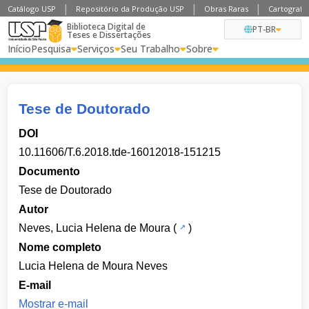
Catálogo USP
Repositório da Produção USP
Obras Raras
Cartografia
Biblioteca Digital de
PT-BR
Teses e Dissertações
Início
Pesquisa
Serviços
Seu Trabalho
Sobre
Tese de Doutorado
DOI
10.11606/T.6.2018.tde-16012018-151215
Documento
Tese de Doutorado
Autor
Neves, Lucia Helena de Moura
(
)
Nome completo
Lucia Helena de Moura Neves
E-mail
Mostrar e-mail