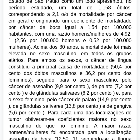
Estado de São Paulo como um todo apresentou, no
período estudado, um total de 1.158 óbitos,
correspondendo a 2,1 o/o da mortalidade por câncer
em geral e originando um coeficiente de mortalidade
por câncer de boca igual a 1,54 por 100.000
habitantes, com uma razão homens/mulheres de 4,92:
1 (2,56 por 100.000 homens e 0,52 por 100.000
mulheres). Acima dos 30 anos, a mortalidade foi mais
elevada no sexo masculino, em todos os grupos
etários. Para ambos os sexos, o câncer de língua
constituiu a principal causa de mortalidade (50,4 por
cento dos óbitos masculinos e 36,2 por cento dos
femininos), seguido, para o sexo masculino, pelo
câncer de assoalho (9,9 por cento ), de palato (7,2 por
cento ) e de glândulas salivares (6,2 por cento ) e, para
o sexo feminino, pelo câncer de palato (14,9 por cento
), de glândulas salivares (13,8 por cento ) e de gengiva
(5,6 por cento ). Para cada uma das localizações do
tumor obtiveram-se coeficientes maiores no sexo
masculino do que no feminino. A maior razão
homens/mulheres foi encontrada para a localização
assoalho da boca (12,50: 1), seguindo-se a língua