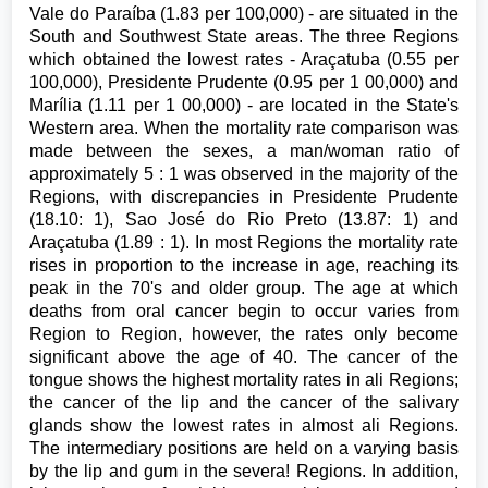
Vale do Paraíba (1.83 per 100,000) - are situated in the
South and Southwest State areas. The three Regions
which obtained the lowest rates - Araçatuba (0.55 per
100,000), Presidente Prudente (0.95 per 1 00,000) and
Marília (1.11 per 1 00,000) - are located in the State's
Western area. When the mortality rate comparison was
made between the sexes, a man/woman ratio of
approximately 5 : 1 was observed in the majority of the
Regions, with discrepancies in Presidente Prudente
(18.10: 1), Sao José do Rio Preto (13.87: 1) and
Araçatuba (1.89 : 1). In most Regions the mortality rate
rises in proportion to the increase in age, reaching its
peak in the 70's and older group. The age at which
deaths from oral cancer begin to occur varies from
Region to Region, however, the rates only become
significant above the age of 40. The cancer of the
tongue shows the highest mortality rates in ali Regions;
the cancer of the lip and the cancer of the salivary
glands show the lowest rates in almost ali Regions.
The intermediary positions are held on a varying basis
by the lip and gum in the severa! Regions. In addition,