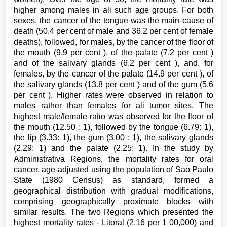
higher among males in ali such age groups. For both
sexes, the cancer of the tongue was the main cause of
death (50.4 per cent of male and 36.2 per cent of female
deaths), followed, for males, by the cancer of the floor of
the mouth (9.9 per cent ), of the palate (7.2 per cent )
and of the salivary glands (6.2 per cent ), and, for
females, by the cancer of the palate (14.9 per cent ), of
the salivary glands (13.8 per cent ) and of the gum (5.6
per cent ). Higher rates were observed in relation to
males rather than females for ali tumor sites. The
highest male/female ratio was observed for the floor of
the mouth (12.50 : 1), followed by the tongue (6.79: 1),
the lip (3.33: 1), the gum (3.00 : 1), the salivary glands
(2.29: 1) and the palate (2.25: 1). In the study by
Administrativa Regions, the mortality rates for oral
cancer, age-adjusted using the population of Sao Paulo
State (1980 Census) as standard, formed a
geographical distribution with gradual modifications,
comprising geographically proximate blocks with
similar results. The two Regions which presented the
highest mortality rates - Litoral (2.16 per 1 00,000) and