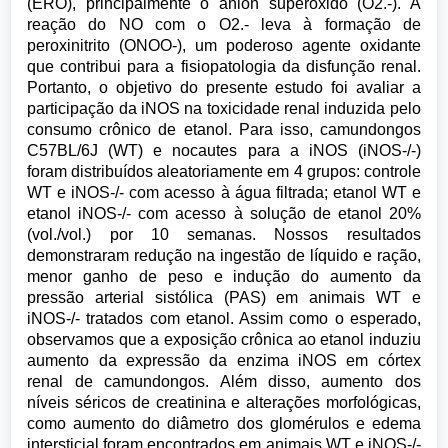
(ERO), principalmente o ânion superóxido (O2.-). A
reação do NO com o O2.- leva à formação de
peroxinitrito (ONOO-), um poderoso agente oxidante
que contribui para a fisiopatologia da disfunção renal.
Portanto, o objetivo do presente estudo foi avaliar a
participação da iNOS na toxicidade renal induzida pelo
consumo crônico de etanol. Para isso, camundongos
C57BL/6J (WT) e nocautes para a iNOS (iNOS-/-)
foram distribuídos aleatoriamente em 4 grupos: controle
WT e iNOS-/- com acesso à água filtrada; etanol WT e
etanol iNOS-/- com acesso à solução de etanol 20%
(vol./vol.) por 10 semanas. Nossos resultados
demonstraram redução na ingestão de líquido e ração,
menor ganho de peso e indução do aumento da
pressão arterial sistólica (PAS) em animais WT e
iNOS-/- tratados com etanol. Assim como o esperado,
observamos que a exposição crônica ao etanol induziu
aumento da expressão da enzima iNOS em córtex
renal de camundongos. Além disso, aumento dos
níveis séricos de creatinina e alterações morfológicas,
como aumento do diâmetro dos glomérulos e edema
intersticial foram encontrados em animais WT e iNOS-/-