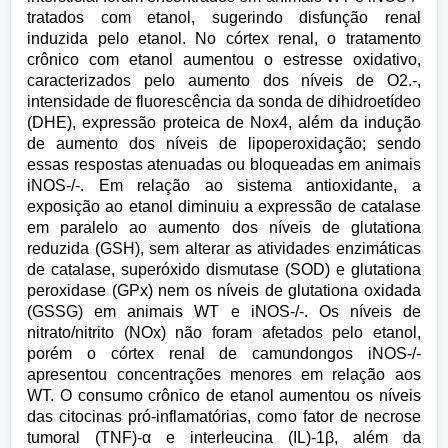
tratados com etanol, sugerindo disfunção renal
induzida pelo etanol. No córtex renal, o tratamento
crônico com etanol aumentou o estresse oxidativo,
caracterizados pelo aumento dos níveis de O2.-,
intensidade de fluorescência da sonda de dihidroetídeo
(DHE), expressão proteica de Nox4, além da indução
de aumento dos níveis de lipoperoxidação; sendo
essas respostas atenuadas ou bloqueadas em animais
iNOS-/-. Em relação ao sistema antioxidante, a
exposição ao etanol diminuiu a expressão de catalase
em paralelo ao aumento dos níveis de glutationa
reduzida (GSH), sem alterar as atividades enzimáticas
de catalase, superóxido dismutase (SOD) e glutationa
peroxidase (GPx) nem os níveis de glutationa oxidada
(GSSG) em animais WT e iNOS-/-. Os níveis de
nitrato/nitrito (NOx) não foram afetados pelo etanol,
porém o córtex renal de camundongos iNOS-/-
apresentou concentrações menores em relação aos
WT. O consumo crônico de etanol aumentou os níveis
das citocinas pró-inflamatórias, como fator de necrose
tumoral (TNF)-α e interleucina (IL)-1β, além da