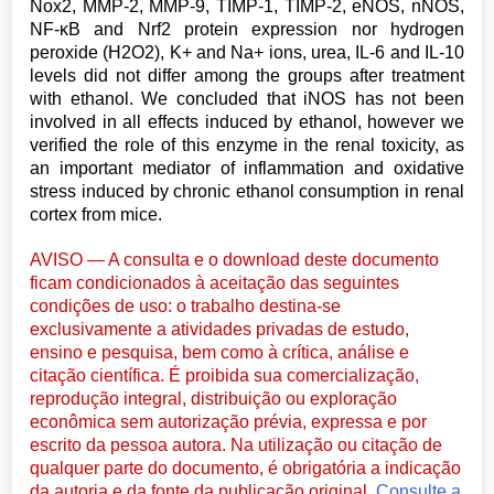
Nox2, MMP-2, MMP-9, TIMP-1, TIMP-2, eNOS, nNOS,
NF-κB and Nrf2 protein expression nor hydrogen
peroxide (H2O2), K+ and Na+ ions, urea, IL-6 and IL-10
levels did not differ among the groups after treatment
with ethanol. We concluded that iNOS has not been
involved in all effects induced by ethanol, however we
verified the role of this enzyme in the renal toxicity, as
an important mediator of inflammation and oxidative
stress induced by chronic ethanol consumption in renal
cortex from mice.
AVISO — A consulta e o download deste documento
ficam condicionados à aceitação das seguintes
condições de uso: o trabalho destina-se
exclusivamente a atividades privadas de estudo,
ensino e pesquisa, bem como à crítica, análise e
citação científica. É proibida sua comercialização,
reprodução integral, distribuição ou exploração
econômica sem autorização prévia, expressa e por
escrito da pessoa autora. Na utilização ou citação de
qualquer parte do documento, é obrigatória a indicação
da autoria e da fonte da publicação original.
Consulte a