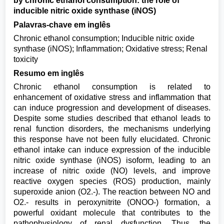
by chronic ethanol consumption: the role of
inducible nitric oxide synthase (iNOS)
Palavras-chave em inglês
Chronic ethanol consumption; Inducible nitric oxide
synthase (iNOS); Inflammation; Oxidative stress; Renal
toxicity
Resumo em inglês
Chronic ethanol consumption is related to
enhancement of oxidative stress and inflammation that
can induce progression and development of diseases.
Despite some studies described that ethanol leads to
renal function disorders, the mechanisms underlying
this response have not been fully elucidated. Chronic
ethanol intake can induce expression of the inducible
nitric oxide synthase (iNOS) isoform, leading to an
increase of nitric oxide (NO) levels, and improve
reactive oxygen species (ROS) production, mainly
superoxide anion (O2.-). The reaction between NO and
O2.- results in peroxynitrite (ONOO-) formation, a
powerful oxidant molecule that contributes to the
pathophysiology of renal dysfunction. Thus, the