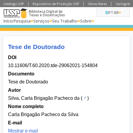
Catálogo USP
Repositório da Produção USP
Obras Raras
Cartografia
Biblioteca Digital de
PT-BR
Teses e Dissertações
Início
Pesquisa
Serviços
Seu Trabalho
Sobre
Tese de Doutorado
DOI
10.11606/T.60.2020.tde-29062021-154804
Documento
Tese de Doutorado
Autor
Silva, Carla Brigagão Pacheco da
(
)
Nome completo
Carla Brigagão Pacheco da Silva
E-mail
Mostrar e-mail