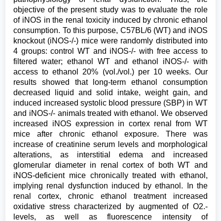
objective of the present study was to evaluate the role
of iNOS in the renal toxicity induced by chronic ethanol
consumption. To this purpose, C57BL/6 (WT) and iNOS
knockout (iNOS-/-) mice were randomly distributed into
4 groups: control WT and iNOS-/- with free access to
filtered water; ethanol WT and ethanol iNOS-/- with
access to ethanol 20% (vol./vol.) per 10 weeks. Our
results showed that long-term ethanol consumption
decreased liquid and solid intake, weight gain, and
induced increased systolic blood pressure (SBP) in WT
and iNOS-/- animals treated with ethanol. We observed
increased iNOS expression in cortex renal from WT
mice after chronic ethanol exposure. There was
increase of creatinine serum levels and morphological
alterations, as interstitial edema and increased
glomerular diameter in renal cortex of both WT and
iNOS-deficient mice chronically treated with ethanol,
implying renal dysfunction induced by ethanol. In the
renal cortex, chronic ethanol treatment increased
oxidative stress characterized by augmented of O2.-
levels, as well as fluorescence intensity of