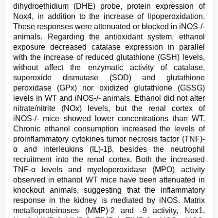
dihydroethidium (DHE) probe, protein expression of
Nox4, in addition to the increase of lipoperoxidation.
These responses were attenuated or blocked in iNOS-/-
animals. Regarding the antioxidant system, ethanol
exposure decreased catalase expression in parallel
with the increase of reduced glutathione (GSH) levels,
without affect the enzymatic activity of catalase,
superoxide dismutase (SOD) and glutathione
peroxidase (GPx) nor oxidized glutathione (GSSG)
levels in WT and iNOS-/- animals. Ethanol did not alter
nitrate/nitrite (NOx) levels, but the renal cortex of
iNOS-/- mice showed lower concentrations than WT.
Chronic ethanol consumption increased the levels of
proinflammatory cytokines tumor necrosis factor (TNF)-
α and interleukins (IL)-1β, besides the neutrophil
recruitment into the renal cortex. Both the increased
TNF-α levels and myeloperoxidase (MPO) activity
observed in ethanol WT mice have been attenuated in
knockout animals, suggesting that the inflammatory
response in the kidney is mediated by iNOS. Matrix
metalloproteinases (MMP)-2 and -9 activity, Nox1,