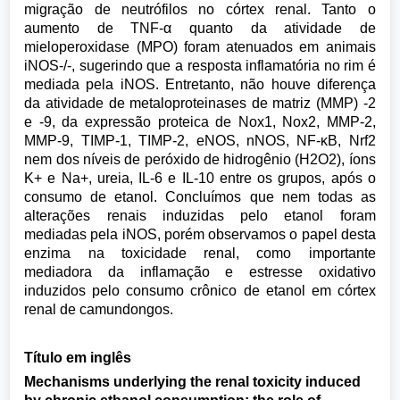
migração de neutrófilos no córtex renal. Tanto o
aumento de TNF-α quanto da atividade de
mieloperoxidase (MPO) foram atenuados em animais
iNOS-/-, sugerindo que a resposta inflamatória no rim é
mediada pela iNOS. Entretanto, não houve diferença
da atividade de metaloproteinases de matriz (MMP) -2
e -9, da expressão proteica de Nox1, Nox2, MMP-2,
MMP-9, TIMP-1, TIMP-2, eNOS, nNOS, NF-κB, Nrf2
nem dos níveis de peróxido de hidrogênio (H2O2), íons
K+ e Na+, ureia, IL-6 e IL-10 entre os grupos, após o
consumo de etanol. Concluímos que nem todas as
alterações renais induzidas pelo etanol foram
mediadas pela iNOS, porém observamos o papel desta
enzima na toxicidade renal, como importante
mediadora da inflamação e estresse oxidativo
induzidos pelo consumo crônico de etanol em córtex
renal de camundongos.
Título em inglês
Mechanisms underlying the renal toxicity induced