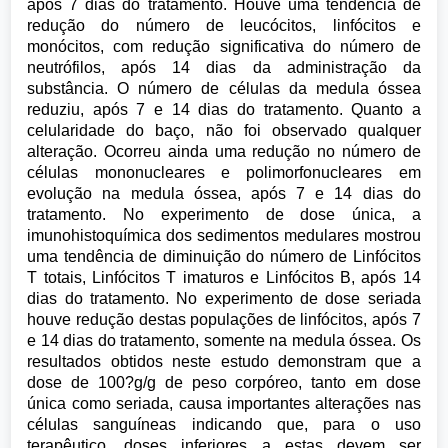
após 7 dias do tratamento. Houve uma tendência de
redução do número de leucócitos, linfócitos e
monócitos, com redução significativa do número de
neutrófilos, após 14 dias da administração da
substância. O número de células da medula óssea
reduziu, após 7 e 14 dias do tratamento. Quanto a
celularidade do baço, não foi observado qualquer
alteração. Ocorreu ainda uma redução no número de
células mononucleares e polimorfonucleares em
evolução na medula óssea, após 7 e 14 dias do
tratamento. No experimento de dose única, a
imunohistoquímica dos sedimentos medulares mostrou
uma tendência de diminuição do número de Linfócitos
T totais, Linfócitos T imaturos e Linfócitos B, após 14
dias do tratamento. No experimento de dose seriada
houve redução destas populações de linfócitos, após 7
e 14 dias do tratamento, somente na medula óssea. Os
resultados obtidos neste estudo demonstram que a
dose de 100?g/g de peso corpóreo, tanto em dose
única como seriada, causa importantes alterações nas
células sanguíneas indicando que, para o uso
terapêutico, doses inferiores a estas devem ser