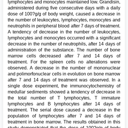
lymphocytes and monocytes maintained low. Grandisin,
administered during five consecutive days with a daily
dose of 100?g/g of body weight, caused a decrease in
the number of leukocytes, lymphocytes, monocytes and
neutrophils in peripheral blood after 7 days of treatment.
A tendency of decrease in the number of leukocytes,
lymphocytes and monocytes occurred with a significant
decrease in the number of neutrophils, after 14 days of
administration of the substance. The number of bone
marrow cells decreased after 7 and 14 days of
treatment. For the spleen cells no alterations were
observed. A decrease in the number of mononuclear
and polimorfonuclear cells in evolution on bone marrow
after 7 and 14 days of treatment was observed. In a
single dose experiment, the immunocytochemistry of
medullar sediments showed a tendency of decrease in
the total number of T lymphocytes, T immature
lymphocytes and B lymphocytes after 14 days of
treatment. The serial dose caused a decrease in the
population of lymphocytes after 7 and 14 days of
treatment in bone marrow. The results obtained in this
study demonstrated that the dose of 100?g/g of body