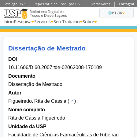
Catálogo USP
Repositório da Produção USP
Obras Raras
Cartografia
Biblioteca Digital de
PT-BR
Teses e Dissertações
Início
Pesquisa
Serviços
Seu Trabalho
Sobre
Dissertação de Mestrado
DOI
10.11606/D.60.2007.tde-02062008-170109
Documento
Dissertação de Mestrado
Autor
Figueiredo, Rita de Cássia
(
)
Nome completo
Rita de Cássia Figueiredo
Unidade da USP
Faculdade de Ciências Farmacêuticas de Ribeirão