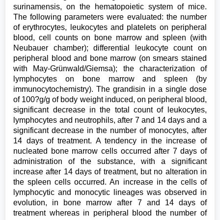
surinamensis, on the hematopoietic system of mice.
The following parameters were evaluated: the number
of erythrocytes, leukocytes and platelets on peripheral
blood, cell counts on bone marrow and spleen (with
Neubauer chamber); differential leukocyte count on
peripheral blood and bone marrow (on smears stained
with May-Grünwald/Giemsa); the characterization of
lymphocytes on bone marrow and spleen (by
immunocytochemistry). The grandisin in a single dose
of 100?g/g of body weight induced, on peripheral blood,
significant decrease in the total count of leukocytes,
lymphocytes and neutrophils, after 7 and 14 days and a
significant decrease in the number of monocytes, after
14 days of treatment. A tendency in the increase of
nucleated bone marrow cells occurred after 7 days of
administration of the substance, with a significant
increase after 14 days of treatment, but no alteration in
the spleen cells occurred. An increase in the cells of
lymphocytic and monocytic lineages was observed in
evolution, in bone marrow after 7 and 14 days of
treatment whereas in peripheral blood the number of