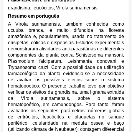
grandisina; leucócitos; Virola surinamensis
Resumo em português
A Virola surinamensis, também conhecida como
ucuúba branca, é muito difundida na floresta
amazônica e, popularmente, usada no tratamento de
erisipelas, cólicas e dispepsias. Estudos experimentais
demonstraram atividades anti-parasitárias de diferentes
componentes da planta contra Schistosoma mansoni,
Plasmodium falciparum, Leishmania donovani e
Trypanosoma cruzi. Com a possibilidade de utilização
farmacológica da planta evidencia-se a necessidade
de avaliar os possíveis efeitos sobre o sistema
hematopoético. O presente trabalho teve por objetivo
verificar os efeitos da grandisina, uma lignana extraída
da Virola surinamensis, sobre o sistema
hematopoético, em camundongos. Para tanto, foram
avaliados os seguintes parâmetros: números globais
de eritrócitos, leucócitos e plaquetas no sangue
periférico, celularidade na medula óssea e baço
(utilizando câmara de Neubauer); contagem diferencial