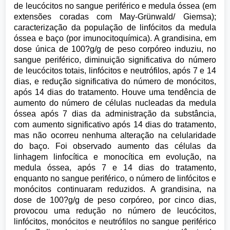
de leucócitos no sangue periférico e medula óssea (em
extensões coradas com May-Grünwald/ Giemsa);
caracterização da população de linfócitos da medula
óssea e baço (por imunocitoquímica). A grandisina, em
dose única de 100?g/g de peso corpóreo induziu, no
sangue periférico, diminuição significativa do número
de leucócitos totais, linfócitos e neutrófilos, após 7 e 14
dias, e redução significativa do número de monócitos,
após 14 dias do tratamento. Houve uma tendência de
aumento do número de células nucleadas da medula
óssea após 7 dias da administração da substância,
com aumento significativo após 14 dias do tratamento,
mas não ocorreu nenhuma alteração na celularidade
do baço. Foi observado aumento das células da
linhagem linfocítica e monocítica em evolução, na
medula óssea, após 7 e 14 dias do tratamento,
enquanto no sangue periférico, o número de linfócitos e
monócitos continuaram reduzidos. A grandisina, na
dose de 100?g/g de peso corpóreo, por cinco dias,
provocou uma redução no número de leucócitos,
linfócitos, monócitos e neutrófilos no sangue periférico