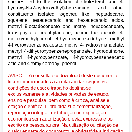
species led to the isolation of cholesterol, and 4-
hydroxy-N-(2-hydroxyethyl)-benzamide, and other
constituents isolated together, like: heptadecane,
squalene, tetradecanoic and hexadecanoic acids,
methyl 9-octadecenoate and methyl hexadecanoate,
trans-phytol e neophytadiene; behind the phenols: 4-
metoxymethylphenol, 4-hydroxybenzaldehyde, methyl
4-hydroxybenzeneacetate, methyl 4-hydroxymandelate,
methyl 4-dihydroxybenzenepropanoate, hydroquinone,
methyl 4-hydroxybenzoate, 4-hydroxybenzeneacetic
acid and 4-fomylcarbonyl-phenol.
AVISO — A consulta e o download deste documento
ficam condicionados à aceitação das seguintes
condições de uso: o trabalho destina-se
exclusivamente a atividades privadas de estudo,
ensino e pesquisa, bem como à crítica, análise e
citação científica. É proibida sua comercialização,
reprodução integral, distribuição ou exploração
econômica sem autorização prévia, expressa e por
escrito da pessoa autora. Na utilização ou citação de
qualquer parte do documento, é obrigatória a indicação