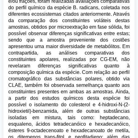
e/ou frações, foram realizadas avaliações comparativas
do perfil químico da espécie B. radicans, coletada nos
diferentes ecossistemas citados anteriormente. Através
da comparação dos constituintes voláteis destas
amostras, obtidos por microextração em fase sólida, foi
possível observar diferenças significativas entre estas;
sendo que a amostra proveniente dos costões
apresentou uma maior diversidade de metabólitos. Em
contrapartida, as análises comparativas dos
constituintes apolares, realizadas por CG-EM, não
revelaram diferenças significativas quanto à
composição química da espécie. Com relação ao perfil
cromatográfico das substâncias polares, obtido via
CLAE, também foi observada semelhança quanto aos
constituintes presentes em ambas as amostras. Ainda,
a partir dos estudos químicos desta espécie foi
possível o isolamento do colesterol e 4-hidroxi-N-(2-
hidroxietil)-benzamida, além de outras substâncias
isoladas em mistura, tais como: heptadecano,
esqualeno, ácidos tetradecanóico e hexadecanóico,
ésteres 9-octadecenoato e hexadecanoato de metila,
os diterpenos trans-fitol e neofitadieno; além das