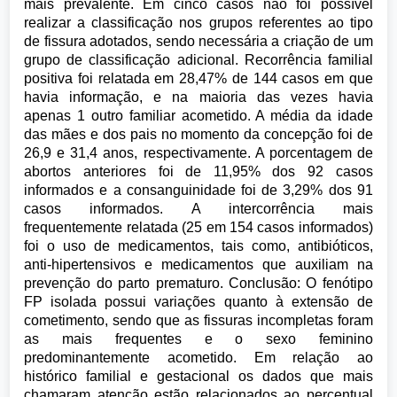
mais prevalente. Em cinco casos não foi possível
realizar a classificação nos grupos referentes ao tipo
de fissura adotados, sendo necessária a criação de um
grupo de classificação adicional. Recorrência familial
positiva foi relatada em 28,47% de 144 casos em que
havia informação, e na maioria das vezes havia
apenas 1 outro familiar acometido. A média da idade
das mães e dos pais no momento da concepção foi de
26,9 e 31,4 anos, respectivamente. A porcentagem de
abortos anteriores foi de 11,95% dos 92 casos
informados e a consanguinidade foi de 3,29% dos 91
casos informados. A intercorrência mais
frequentemente relatada (25 em 154 casos informados)
foi o uso de medicamentos, tais como, antibióticos,
anti-hipertensivos e medicamentos que auxiliam na
prevenção do parto prematuro. Conclusão: O fenótipo
FP isolada possui variações quanto à extensão de
cometimento, sendo que as fissuras incompletas foram
as mais frequentes e o sexo feminino
predominantemente acometido. Em relação ao
histórico familial e gestacional os dados que mais
chamaram atenção estão relacionados ao percentual