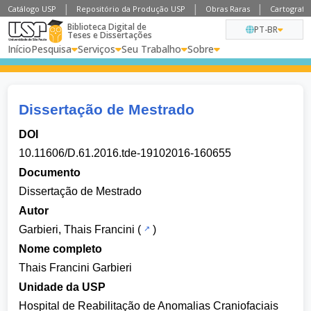
Catálogo USP
Repositório da Produção USP
Obras Raras
Cartografia
Biblioteca Digital de
PT-BR
Teses e Dissertações
Início
Pesquisa
Serviços
Seu Trabalho
Sobre
Dissertação de Mestrado
DOI
10.11606/D.61.2016.tde-19102016-160655
Documento
Dissertação de Mestrado
Autor
Garbieri, Thais Francini
(
)
Nome completo
Thais Francini Garbieri
Unidade da USP
Hospital de Reabilitação de Anomalias Craniofaciais