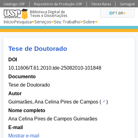
Catálogo USP
Repositório da Produção USP
Obras Raras
Cartografia
Biblioteca Digital de
PT-BR
Teses e Dissertações
Início
Pesquisa
Serviços
Seu Trabalho
Sobre
Tese de Doutorado
DOI
10.11606/T.61.2010.tde-25082010-101848
Documento
Tese de Doutorado
Autor
Guimarães, Ana Celina Pires de Campos
(
)
Nome completo
Ana Celina Pires de Campos Guimarães
E-mail
Mostrar e-mail