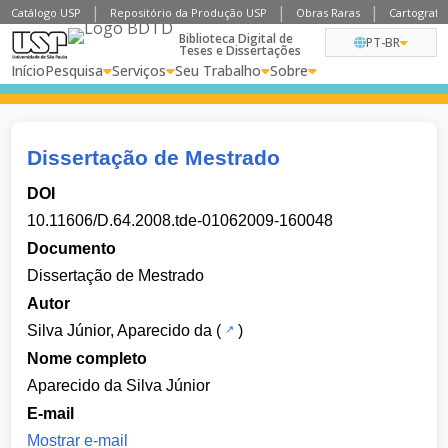
Catálogo USP
Repositório da Produção USP
Obras Raras
Cartografia
Biblioteca Digital de
PT-BR
Teses e Dissertações
Início
Pesquisa
Serviços
Seu Trabalho
Sobre
Dissertação de Mestrado
DOI
10.11606/D.64.2008.tde-01062009-160048
Documento
Dissertação de Mestrado
Autor
Silva Júnior, Aparecido da
(
)
Nome completo
Aparecido da Silva Júnior
E-mail
Mostrar e-mail