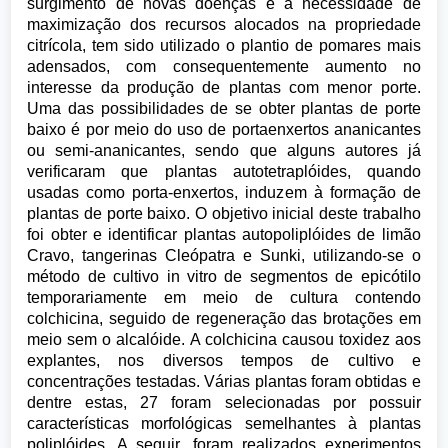
surgimento de novas doenças e a necessidade de
maximização dos recursos alocados na propriedade
citrícola, tem sido utilizado o plantio de pomares mais
adensados, com consequentemente aumento no
interesse da produção de plantas com menor porte.
Uma das possibilidades de se obter plantas de porte
baixo é por meio do uso de portaenxertos ananicantes
ou semi-ananicantes, sendo que alguns autores já
verificaram que plantas autotetraplóides, quando
usadas como porta-enxertos, induzem à formação de
plantas de porte baixo. O objetivo inicial deste trabalho
foi obter e identificar plantas autopoliplóides de limão
Cravo, tangerinas Cleópatra e Sunki, utilizando-se o
método de cultivo in vitro de segmentos de epicótilo
temporariamente em meio de cultura contendo
colchicina, seguido de regeneração das brotações em
meio sem o alcalóide. A colchicina causou toxidez aos
explantes, nos diversos tempos de cultivo e
concentrações testadas. Várias plantas foram obtidas e
dentre estas, 27 foram selecionadas por possuir
características morfológicas semelhantes à plantas
poliplóides. A seguir, foram realizados experimentos