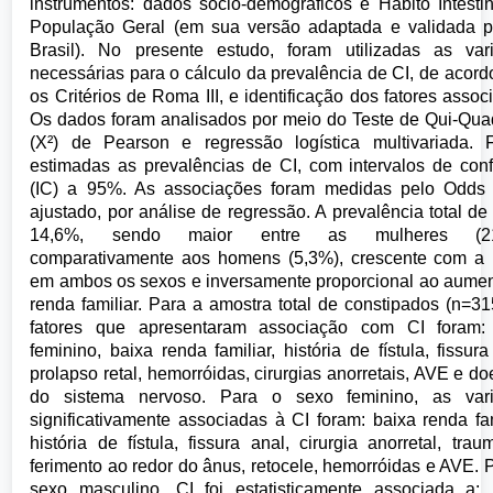
instrumentos: dados sócio-demográficos e Hábito Intesti
População Geral (em sua versão adaptada e validada p
Brasil). No presente estudo, foram utilizadas as vari
necessárias para o cálculo da prevalência de CI, de acor
os Critérios de Roma III, e identificação dos fatores assoc
Os dados foram analisados por meio do Teste de Qui-Qu
(X²) de Pearson e regressão logística multivariada. 
estimadas as prevalências de CI, com intervalos de con
(IC) a 95%. As associações foram medidas pelo Odds 
ajustado, por análise de regressão. A prevalência total de 
14,6%, sendo maior entre as mulheres (21
comparativamente aos homens (5,3%), crescente com a 
em ambos os sexos e inversamente proporcional ao aume
renda familiar. Para a amostra total de constipados (n=31
fatores que apresentaram associação com CI foram:
feminino, baixa renda familiar, história de fístula, fissura
prolapso retal, hemorróidas, cirurgias anorretais, AVE e d
do sistema nervoso. Para o sexo feminino, as vari
significativamente associadas à CI foram: baixa renda fam
história de fístula, fissura anal, cirurgia anorretal, tra
ferimento ao redor do ânus, retocele, hemorróidas e AVE. 
sexo masculino, CI foi estatisticamente associada a: 