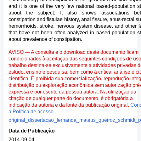
and it is one of the very few national based-population s
about the subject. It also shows associations be
constipation and fistulae history, anal fissure, anus-rectal su
hemorrhoids, stroke, nervous system disease, and other f
that have not been often analyzed in based-population s
about prevalence of constipation.
AVISO — A consulta e o download deste documento ficam
condicionados à aceitação das seguintes condições de uso
trabalho destina-se exclusivamente a atividades privadas d
estudo, ensino e pesquisa, bem como à crítica, análise e ci
científica. É proibida sua comercialização, reprodução integ
distribuição ou exploração econômica sem autorização prév
expressa e por escrito da pessoa autora. Na utilização ou
citação de qualquer parte do documento, é obrigatória a
indicação da autoria e da fonte da publicação original.
Cons
a Política de acesso.
original_dissertacao_fernanda_mateus_queiroz_schmidt_p
Data de Publicação
2014-09-04