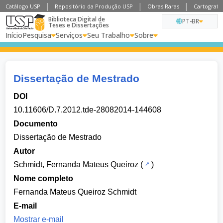
Catálogo USP
Repositório da Produção USP
Obras Raras
Cartografia
Biblioteca Digital de
PT-BR
Teses e Dissertações
Início
Pesquisa
Serviços
Seu Trabalho
Sobre
Dissertação de Mestrado
DOI
10.11606/D.7.2012.tde-28082014-144608
Documento
Dissertação de Mestrado
Autor
Schmidt, Fernanda Mateus Queiroz
(
)
Nome completo
Fernanda Mateus Queiroz Schmidt
E-mail
Mostrar e-mail