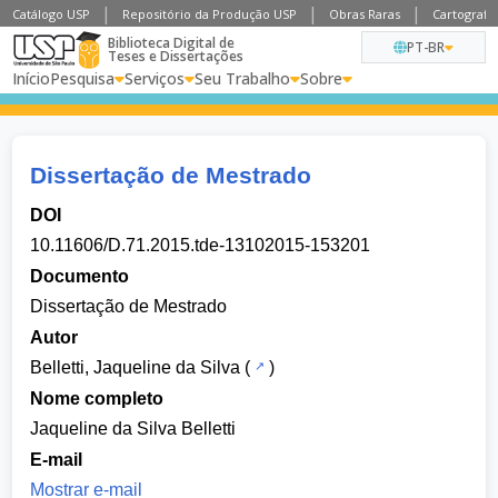
Catálogo USP
Repositório da Produção USP
Obras Raras
Cartografia
Biblioteca Digital de
PT-BR
Teses e Dissertações
Início
Pesquisa
Serviços
Seu Trabalho
Sobre
Dissertação de Mestrado
DOI
10.11606/D.71.2015.tde-13102015-153201
Documento
Dissertação de Mestrado
Autor
Belletti, Jaqueline da Silva
(
)
Nome completo
Jaqueline da Silva Belletti
E-mail
Mostrar e-mail