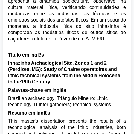
apresenta a dinâmica sociocultural observável na
cultura material lítica, verificando continuidades e
mudanças entre as indústrias, as técnicas e os
empregos sociais dos artefatos líticos. Em um segundo
momento, a indústria lítica do sítio Inhazinha é
comparada às indústrias líticas de outros sítios de
caçadores-coletores, o Rezende e o ATM-691
Título em inglês
Inhazinha Archaelogical Site, Zones 1 and 2
(Perdizes, MG): Study of Chaîne operatoires and
lithic technical systems from the Middle Holocene
to the19th Century
Palavras-chave em inglês
Brazilian archaeology; Triângulo Mineiro; Lithic
technology; Hunter-gatherers; Technical systems.
Resumo em inglês
This master's dissertation presents the results of a
technological analysis of the lithic industries, both
chipped and polished, at the Inhazinha site, Zones 1