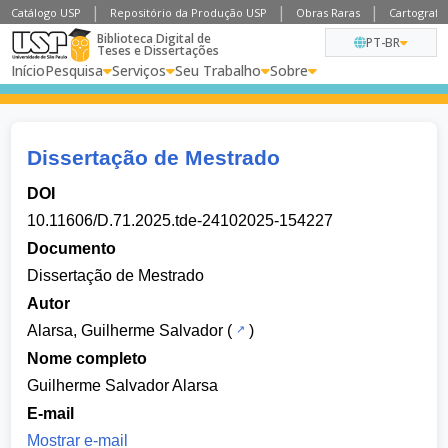
Catálogo USP
Repositório da Produção USP
Obras Raras
Cartografia
Biblioteca Digital de
PT-BR
Teses e Dissertações
Início
Pesquisa
Serviços
Seu Trabalho
Sobre
Dissertação de Mestrado
DOI
10.11606/D.71.2025.tde-24102025-154227
Documento
Dissertação de Mestrado
Autor
Alarsa, Guilherme Salvador
(
)
Nome completo
Guilherme Salvador Alarsa
E-mail
Mostrar e-mail