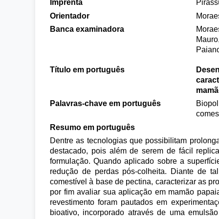
Imprenta
Piras
Orientador
Moraes
Banca examinadora
Moraes
Mauro,
Paiano
Título em português
Desen
caract
mamão
Palavras-chave em português
Biopol
comest
Resumo em português
Dentre as tecnologias que possibilitam prolonga
destacado, pois além de serem de fácil replic
formulação. Quando aplicado sobre a superfíci
redução de perdas pós-colheita. Diante de ta
comestível à base de pectina, caracterizar as p
por fim avaliar sua aplicação em mamão papai
revestimento foram pautados em experimentaçõ
bioativo, incorporado através de uma emulsão