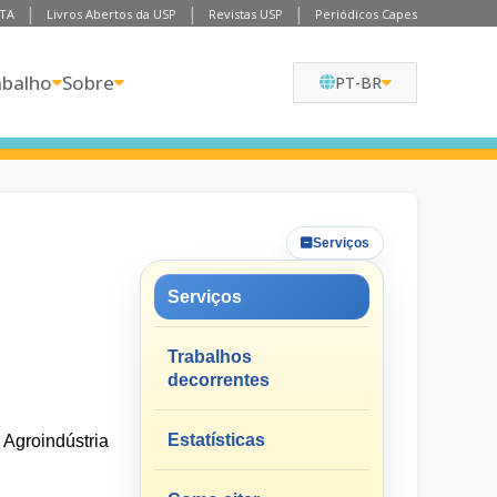
TA
Livros Abertos da USP
Revistas USP
Periódicos Capes
abalho
Sobre
PT-BR
Serviços
Serviços
Trabalhos
decorrentes
Estatísticas
 Agroindústria