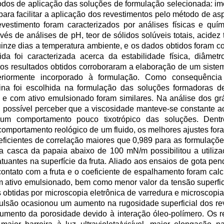
odos de aplicação das soluções de formulação selecionada: im
ara facilitar a aplicação dos revestimentos pelo método de a
vestimento foram caracterizados por análises físicas e quím
s de análises de pH, teor de sólidos solúveis totais, acidez t
quinze dias a temperatura ambiente, e os dados obtidos foram 
da foi caracterizada acerca da estabilidade física, diâmet
de os resultados obtidos corroboraram a elaboração de um sist
teriormente incorporado à formulação. Como consequênci
na foi escolhida na formulação das soluções formadoras d
 e com ativo emulsionado foram similares. Na análise dos grá
oi possível perceber que a viscosidade manteve-se constante 
o um comportamento pouco tixotrópico das soluções. Dent
omportamento reológico de um fluido, os melhores ajustes fora
ficientes de correlação maiores que 0,989 para as formulaçõe
 da casca da papaia abaixo de 100 mN/m possibilitou a utiliz
atuantes na superfície da fruta. Aliado aos ensaios de gota pe
contato com a fruta e o coeficiente de espalhamento foram cal
 ativo emulsionado, bem como menor valor da tensão superfi
 obtidas por microscopia eletrônica de varredura e microscopia
mulsão ocasionou um aumento na rugosidade superficial dos re
umento da porosidade devido à interação óleo-polímero. Os 