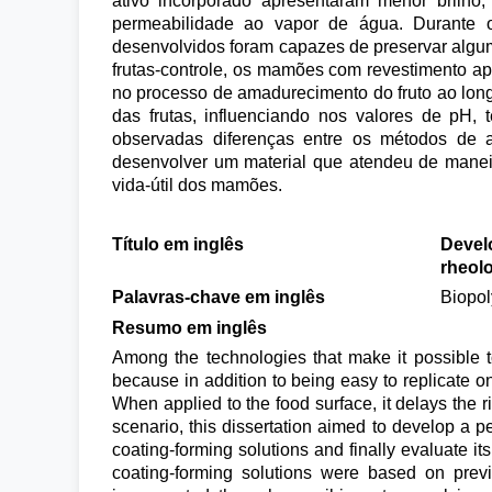
ativo incorporado apresentaram menor brilho, 
permeabilidade ao vapor de água. Durante o
desenvolvidos foram capazes de preservar algu
frutas-controle, os mamões com revestimento a
no processo de amadurecimento do fruto ao long
das frutas, influenciando nos valores de pH, 
observadas diferenças entre os métodos de a
desenvolver um material que atendeu de maneir
vida-útil dos mamões.
Título em inglês
Develo
rheolo
Palavras-chave em inglês
Biopol
Resumo em inglês
Among the technologies that make it possible to
because in addition to being easy to replicate on 
When applied to the food surface, it delays the r
scenario, this dissertation aimed to develop a p
coating-forming solutions and finally evaluate i
coating-forming solutions were based on previ