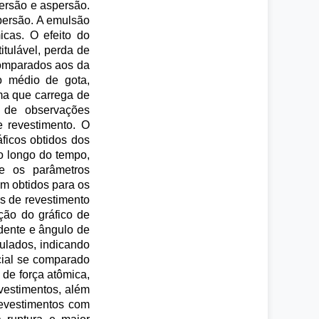
ersão e aspersão.
spersão. A emulsão
icas. O efeito do
itulável, perda de
comparados aos da
ro médio de gota,
ema que carrega de
a de observações
e revestimento. O
ficos obtidos dos
ao longo do tempo,
re os parâmetros
m obtidos para os
s de revestimento
ação do gráfico de
ndente e ângulo de
culados, indicando
cial se comparado
 de força atômica,
vestimentos, além
revestimentos com