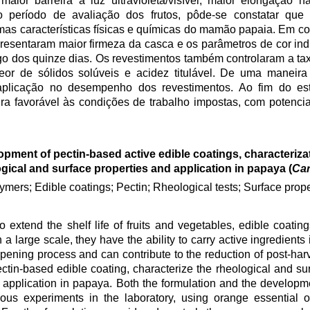
maior barreira à luz ultravioleta/visível, maior elongação n
 período de avaliação dos frutos, pôde-se constatar que 
mas características físicas e químicas do mamão papaia. Em 
presentaram maior firmeza da casca e os parâmetros de cor in
o dos quinze dias. Os revestimentos também controlaram a tax
teor de sólidos solúveis e acidez titulável. De uma maneira
plicação no desempenho dos revestimentos. Ao fim do estu
a favorável às condições de trabalho impostas, com potencia
pment of pectin-based active edible coatings, characteriza
gical and surface properties and application in papaya (
Car
ymers; Edible coatings; Pectin; Rheological tests; Surface prope
 extend the shelf life of fruits and vegetables, edible coatin
a large scale, they have the ability to carry active ingredients 
ipening process and can contribute to the reduction of post-harv
ectin-based edible coating, characterize the rheological and sur
ts application in papaya. Both the formulation and the developm
ous experiments in the laboratory, using orange essential oi