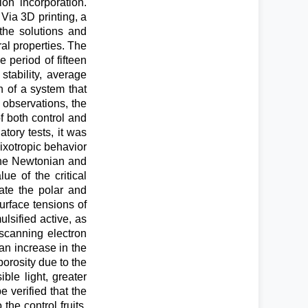
on incorporation.
Via 3D printing, a
 the solutions and
al properties. The
 period of fifteen
stability, average
on of a system that
 observations, the
f both control and
atory tests, it was
hixotropic behavior
 the Newtonian and
ue of the critical
ate the polar and
surface tensions of
ulsified active, as
scanning electron
an increase in the
porosity due to the
ible light, greater
e verified that the
he control fruits,