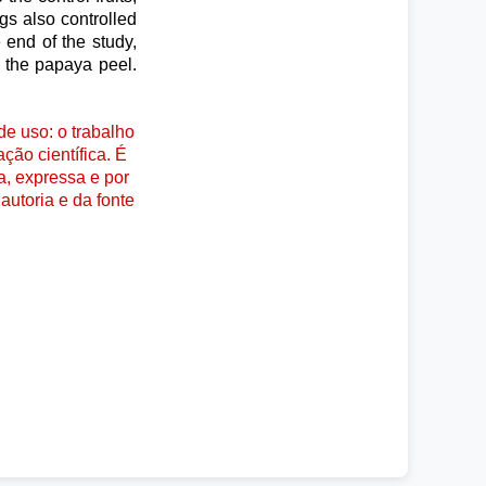
gs also controlled
e end of the study,
g the papaya peel.
e uso: o trabalho
ção científica. É
a, expressa e por
autoria e da fonte