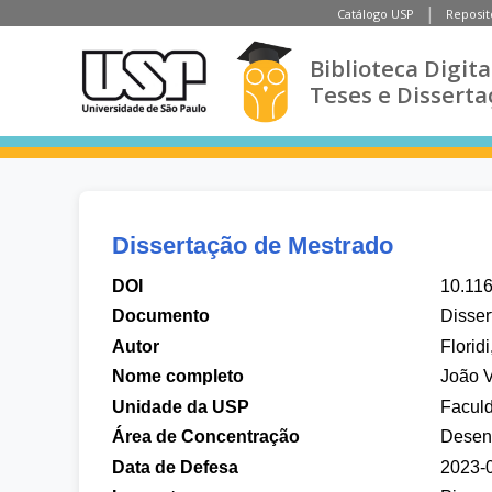
Catálogo USP
Reposit
Biblioteca Digita
Teses e Disserta
Dissertação de Mestrado
DOI
10.11
Documento
Disser
Autor
Floridi
Nome completo
João Vi
Unidade da USP
Faculd
Área de Concentração
Desenv
Data de Defesa
2023-