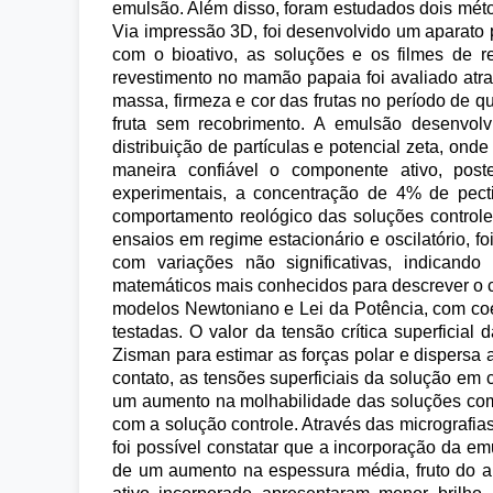
emulsão. Além disso, foram estudados dois mét
Via impressão 3D, foi desenvolvido um aparato p
com o bioativo, as soluções e os filmes de re
revestimento no mamão papaia foi avaliado atravé
massa, firmeza e cor das frutas no período de 
fruta sem recobrimento. A emulsão desenvolvi
distribuição de partículas e potencial zeta, on
maneira confiável o componente ativo, pos
experimentais, a concentração de 4% de pecti
comportamento reológico das soluções controle
ensaios em regime estacionário e oscilatório, f
com variações não significativas, indicand
matemáticos mais conhecidos para descrever o c
modelos Newtoniano e Lei da Potência, com coe
testadas. O valor da tensão crítica superficial
Zisman para estimar as forças polar e dispersa 
contato, as tensões superficiais da solução em 
um aumento na molhabilidade das soluções com
com a solução controle. Através das micrografias
foi possível constatar que a incorporação da e
de um aumento na espessura média, fruto do a