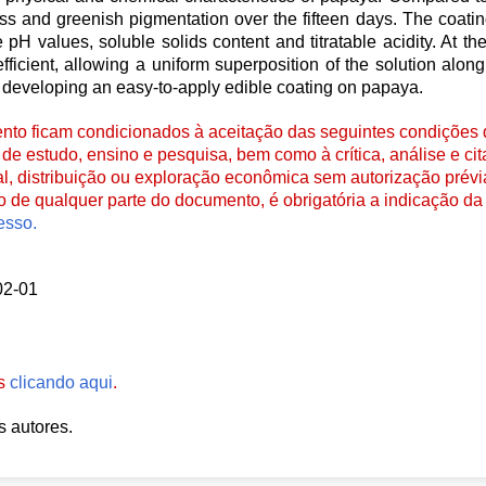
ss and greenish pigmentation over the fifteen days. The coatin
he pH values, soluble solids content and titratable acidity. At th
ficient, allowing a uniform superposition of the solution alon
of developing an easy-to-apply edible coating on papaya.
to ficam condicionados à aceitação das seguintes condições d
de estudo, ensino e pesquisa, bem como à crítica, análise e cita
al, distribuição ou exploração econômica sem autorização prévi
ão de qualquer parte do documento, é obrigatória a indicação da 
esso.
02-01
es
clicando aqui
.
s autores.