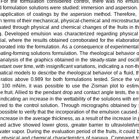
 For the formulation considered control, there was no emulsi
 formulation solutions were studied: immersion and aspersion. 
 application of coatings by the aspersion method. Therefore,
n terms of their mechanical, physical-chemical and microstructur
ated through physical and chemical changes of the fruits in the
ng. Developed emulsion was characterized regarding physical 
ntial, where the results obtained corroborated for the elaborati
orporated into the formulation. As a consequence of experimental
ting-forming solutions formulation. The rheological behavior o
analysis of the graphics obtained in the steady-state and oscill
stant over time, with insignificant variations, indicating a non-t
ical models to describe the rheological behavior of a fluid,
ratios above 0.989 for both formulations tested. Since the val
 100 mN/m, it was possible to use the Zisman plot to estim
e fruit. Allied to the pendant drop and contact angle tests, the 
indicating an increase in the wettability of the solutions with em
red to the control solution. Through micrographs obtained by 
ossible to verify that the incorporation of the emulsion caused 
ncrease in the average thickness, as a result of the increase in 
ed active showed lower gloss, greater barrier to ultraviolet/vis
ter vapor. During the evaluation period of the fruits, it could b
hysical and chemical characteristics of papaya. Compared to t