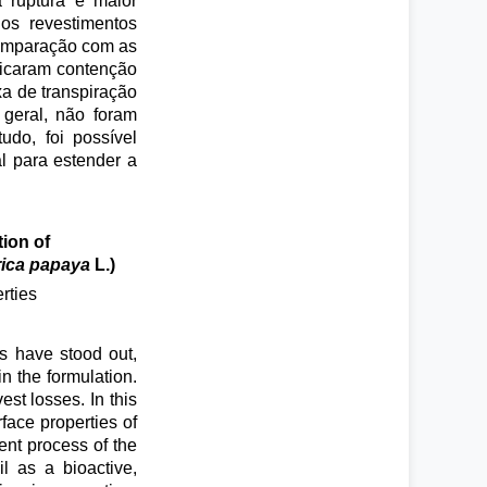
a ruptura e maior
os revestimentos
comparação com as
dicaram contenção
a de transpiração
 geral, não foram
do, foi possível
l para estender a
tion of
ica papaya
L.)
rties
gs have stood out,
in the formulation.
est losses. In this
face properties of
ent process of the
l as a bioactive,