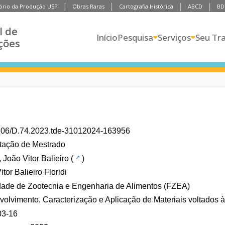
ório da Produção USP
Obras Raras
Cartografia Histórica
ABCD
BD
l de
Início
Pesquisa
Serviços
Seu Tr
ções
606/D.74.2023.tde-31012024-163956
tação de Mestrado
, João Vitor Balieiro
(
)
tor Balieiro Floridi
ade de Zootecnia e Engenharia de Alimentos (FZEA)
olvimento, Caracterização e Aplicação de Materiais voltados à
03-16