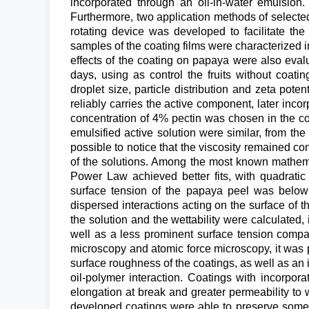
incorporated through an oil-in-water emulsion.
Furthermore, two application methods of selected
rotating device was developed to facilitate the
samples of the coating films were characterized i
effects of the coating on papaya were also evalu
days, using as control the fruits without coati
droplet size, particle distribution and zeta pote
reliably carries the active component, later inc
concentration of 4% pectin was chosen in the coa
emulsified active solution were similar, from the 
possible to notice that the viscosity remained con
of the solutions. Among the most known mathemat
Power Law achieved better fits, with quadratic 
surface tension of the papaya peel was below
dispersed interactions acting on the surface of th
the solution and the wettability were calculated, 
well as a less prominent surface tension compa
microscopy and atomic force microscopy, it was p
surface roughness of the coatings, as well as an i
oil-polymer interaction. Coatings with incorporat
elongation at break and greater permeability to wa
developed coatings were able to preserve some p