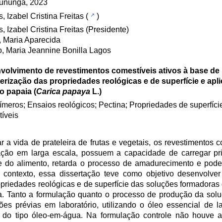
sununga, 2023
, Izabel Cristina Freitas
(
)
, Izabel Cristina Freitas (Presidente)
 Maria Aparecida
, Maria Jeannine Bonilla Lagos
volvimento de revestimentos comestíveis ativos à base de 
erização das propriedades reológicas e de superfície e ap
 papaia (
Carica papaya
L.)
ímeros; Ensaios reológicos; Pectina; Propriedades de superfíc
íveis
r a vida de prateleira de frutas e vegetais, os revestimentos 
ação em larga escala, possuem a capacidade de carregar pri
e do alimento, retarda o processo de amadurecimento e pode 
l contexto, essa dissertação teve como objetivo desenvolve
ropriedades reológicas e de superfície das soluções formadoras
a. Tanto a formulação quanto o processo de produção da sol
es prévias em laboratório, utilizando o óleo essencial de 
 do tipo óleo-em-água. Na formulação controle não houve 