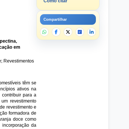
Como citar
Compartilhar
pectina,
licação em
ie; Revestimentos
comestíveis têm se
ncípios ativos na
contribuir para a
r um revestimento
 de revestimento e
ução formadora de
laranja doce como
a incorporação da