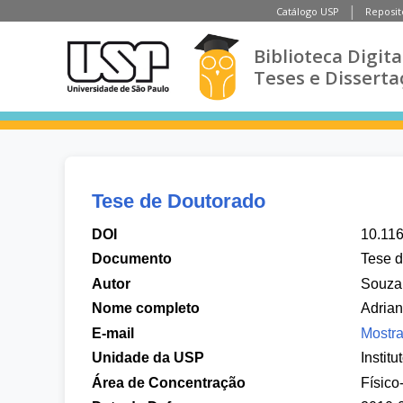
Catálogo USP
Reposit
Biblioteca Digita
Teses e Disserta
Tese de Doutorado
DOI
10.11
Documento
Tese 
Autor
Souza,
Nome completo
Adria
E-mail
Mostra
Unidade da USP
Instit
Área de Concentração
Físico