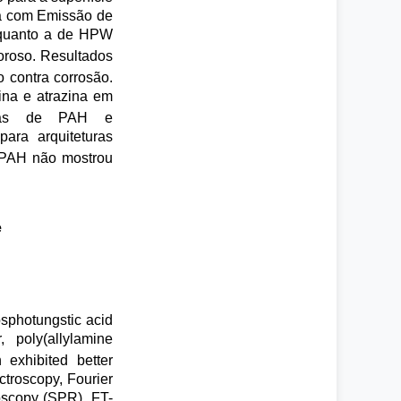
a com Emissão de
 quanto a de HPW
oroso. Resultados
 contra corrosão.
ina e atrazina em
adas de PAH e
ara arquiteturas
m PAH não mostrou
e
osphotungstic acid
, poly(allylamine
exhibited better
ctroscopy, Fourier
oscopy (SPR). FT-