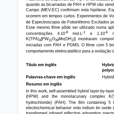
quando as bicamadas de PAH e HPW vão sendo 
Campo (MEV-EC) confirmam esta hipótese. Es
ocorrem em tempos curtos. Experimentos de Vol
de Espectroscopia de Fotoelétrons Excitados 
Esse mesmo filme pôde ser utilizado numa apli
-8
-1
-6
concentrações 4.10
mol.L
e 1.10
mo
K(TPA)
[PW
O
Mn(OH
)] mostraram comport
4
11
39
2
iniciadas com PAH e PDMS. O filme com 5 b
comportamento eletrocatalítico para a oxidação d
Título em inglês
Hybrid
polyo
Palavras-chave em inglês
Hybrid
Resumo em inglês
In this work, self-assembled hybrid layer-by-la
(HPW) and the monolacunary complex K(
hydrochloride) (PAH). The film containing 
electrochemical behavior onto indium tin oxide (
transformed infrared reflection adsorption sp