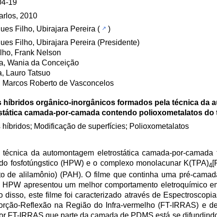
04-19
rlos, 2010
ues Filho, Ubirajara Pereira
(
)
ues Filho, Ubirajara Pereira (Presidente)
lho, Frank Nelson
a, Wania da Conceição
, Lauro Tatsuo
 Marcos Roberto de Vasconcelos
s híbridos orgânico-inorgânicos formados pela técnica da
ostática camada-por-camada contendo polioxometalatos do 
 híbridos; Modificação de superfícies; Polioxometalatos
la técnica da automontagem eletrostática camada-por-camada
cido fosfotúngstico (HPW) e o complexo monolacunar K(TPA)
[
4
reto de alilamônio) (PAH). O filme que continha uma pré-cama
HPW apresentou um melhor comportamento eletroquímico em
 disso, este filme foi caracterizado através de Espectroscop
Absorção-Reflexão na Região do Infra-vermelho (FT-IRRAS) e 
por FT-IRRAS que parte da camada de PDMS está se difundindo 