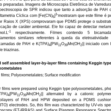
preparadas. Imagens de Microscopia Eletrônica de Varredur
pectroscopia de SPR indicou que tanto a adsorção de PAH
3-
tametria Cíclica com [Fe(CN)
]
mostraram que este filme é p
6
por Raios X (XPS) comprovaram que PDMS protege o substrato
cação de caráter ambiental. Ele foi capaz de detectar melam
-1
l.L
respectivamente. Filmes contendo 5 bicam
amentos similares referentes à queda da eletroatividade p
icamadas de PAH e K(TPA)
[PW
O
Mn(OH
)] iniciado co
4
11
39
2
e triazinas.
 self assembled layer-by-layer films containing Keggin typ
xometalates
 films; Polyoxometalates; Surface modification
yer films were prepared using Keggin type polyoxometalates, ph
TPA)
[PW
O
Mn(OH
)] alternated by a cationic polymer
4
11
39
2
5 bilayers of PAH and HPW deposited on a PDMS cushion 
ITO) electrodes. So, this film was characterized by UV-vis spe
ectroscopy (FT-IRRAS) and Surface Plasmon Resonance Spectr