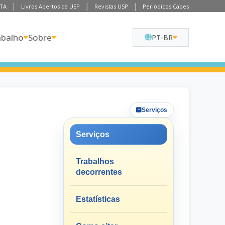
TA
Livros Abertos da USP
Revistas USP
Periódicos Capes
abalho
Sobre
PT-BR
Serviços
Serviços
Trabalhos
decorrentes
Estatísticas