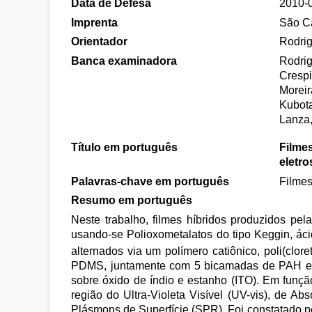
Data de Defesa
2010-
Imprenta
São Ca
Orientador
Rodrig
Banca examinadora
Rodrig
Crespi
Moreir
Kubota
Lanza,
Título em português
Filme
eletr
Palavras-chave em português
Filmes
Resumo em português
Neste trabalho, filmes híbridos produzidos pe
usando-se Polioxometalatos do tipo Keggin, á
alternados via um polímero catiônico, poli(clo
PDMS, juntamente com 5 bicamadas de PAH e 
sobre óxido de índio e estanho (ITO). Em função
região do Ultra-Violeta Visível (UV-vis), de 
Plásmons de Superfície (SPR). Foi constatado 