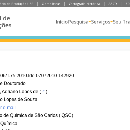
ório da Produção USP
Obras Raras
Cartografia Histórica
ABCD
BD
l de
Início
Pesquisa
Serviços
Seu Tr
ções
606/T.75.2010.tde-07072010-142920
de Doutorado
 Adriano Lopes de
(
)
no Lopes de Souza
r e-mail
uto de Química de São Carlos (IQSC)
-Química