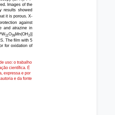
ed. Images of the
y results showed
hat it is porous. X-
rotection against
e and atrazine in
[PW
O
Mn(OH
)]
11
39
2
S. The film with 5
r for oxidation of
e uso: o trabalho
ção científica. É
a, expressa e por
autoria e da fonte