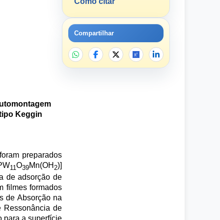
Como citar
Compartilhar
 automontagem
tipo Keggin
 foram preparados
PW
O
Mn(OH
)]
11
39
2
da de adsorção de
 filmes formados
ias de Absorção na
de Ressonância de
para a superfície