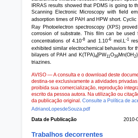
IRRAS results showed that PDMS is going to th
Scanning Electronic Microscopy with field e
adsorption times of PAH and HPW short. Cyclic
Ray Photoelectron spectroscopy (XPS) proved t
corrosion of substrate. This film can be used 
-8
-6
-1
concentrations of 4.10
and 1.10
mol.L
res
exhibited similar electrochemical behaviors for 
bilayers of PAH and K(TPA)
[PW
O
Mn(OH
4
11
39
2
triazines.
AVISO — A consulta e o download deste documen
destina-se exclusivamente a atividades privadas 
proibida sua comercialização, reprodução integr
escrito da pessoa autora. Na utilização ou citaç
da publicação original.
Consulte a Política de ac
AdrianoLopesdeSouza.pdf
Data de Publicação
2010-
Trabalhos decorrentes