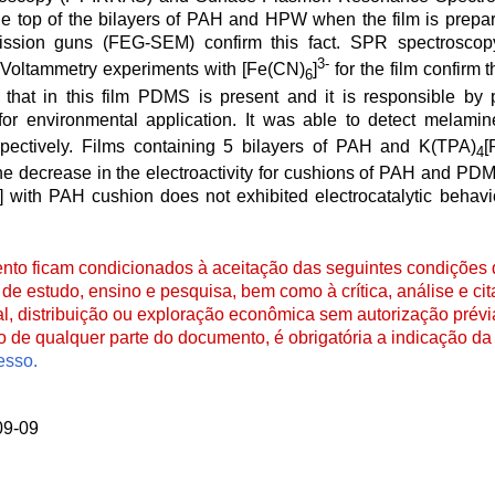
e top of the bilayers of PAH and HPW when the film is prepar
mission guns (FEG-SEM) confirm this fact. SPR spectroscop
3-
 Voltammetry experiments with [Fe(CN)
]
for the film confirm t
6
hat in this film PDMS is present and it is responsible by p
for environmental application. It was able to detect melamin
pectively. Films containing 5 bilayers of PAH and K(TPA)
4
the decrease in the electroactivity for cushions of PAH and PDM
)] with PAH cushion does not exhibited electrocatalytic behavio
to ficam condicionados à aceitação das seguintes condições d
de estudo, ensino e pesquisa, bem como à crítica, análise e cita
al, distribuição ou exploração econômica sem autorização prévi
ão de qualquer parte do documento, é obrigatória a indicação da 
esso.
09-09