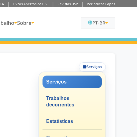
TA
Livros Abertos da USP
Revistas USP
Periódicos Capes
abalho
Sobre
PT-BR
Serviços
Serviços
Trabalhos
decorrentes
Estatísticas