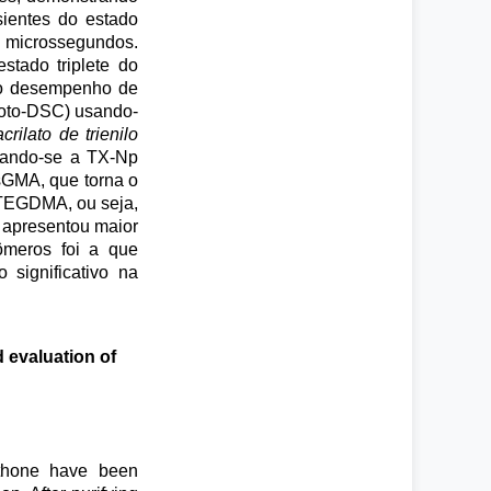
ientes do estado
de microssegundos.
tado triplete do
 do desempenho de
(Foto-DSC) usando-
crilato de trienilo
izando-se a TX-Np
sGMA, que torna o
 TEGDMA, ou seja,
, apresentou maior
ômeros foi a que
 significativo na
 evaluation of
nthone have been