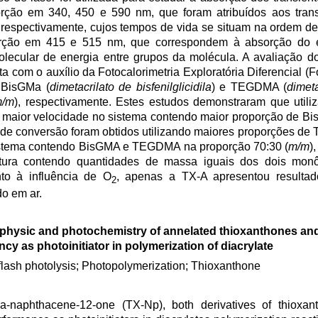
ção em 340, 450 e 590 nm, que foram atribuídos aos trans
plete respectivamente, cujos tempos de vida se situam na ordem 
ção em 415 e 515 nm, que correspondem à absorção do es
amolecular de energia entre grupos da molécula. A avaliação
ta com o auxílio da Fotocalorimetria Exploratória Diferencial 
 BisGMa (
dimetacrilato de bisfenilglicidila
) e TEGDMA (
dimeta
m/m
), respectivamente. Estes estudos demonstraram que util
m maior velocidade no sistema contendo maior proporção de Bi
s de conversão foram obtidos utilizando maiores proporções de
sistema contendo BisGMA e TEGDMA na proporção 70:30 (
m/m
)
stura contendo quantidades de massa iguais dos dois mon
to à influência de O
, apenas a TX-A apresentou resultado
2
do em ar.
physic and photochemistry of annelated thioxanthones and
ency as photoinitiator in polymerization of diacrylate
flash photolysis; Photopolymerization; Thioxanthone
ia-naphthacene-12-one (TX-Np), both derivatives of thioxa