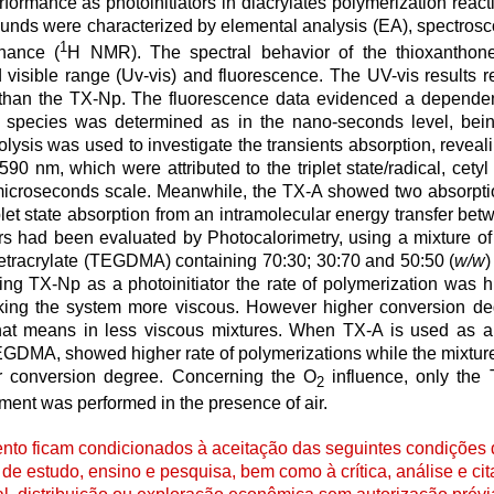
formance as photoinitiators in diacrylates polymerization reacti
ds were characterized by elemental analysis (EA), spectrosco
1
nance (
H NMR). The spectral behavior of the thioxanthone
d visible range (Uv-vis) and fluorescence. The UV-vis results 
e than the TX-Np. The fluorescence data evidenced a dependen
et species was determined as in the nano-seconds level, bein
olysis was used to investigate the transients absorption, reveal
 nm, which were attributed to the triplet state/radical, cetyl r
he microseconds scale. Meanwhile, the TX-A showed two absorpt
et state absorption from an intramolecular energy transfer bet
rs had been evaluated by Photocalorimetry, using a mixture of
metracrylate (TEGDMA) containing 70:30; 30:70 and 50:50 (
w/w
ing TX-Np as a photoinitiator the rate of polymerization was 
king the system more viscous. However higher conversion d
 means in less viscous mixtures. When TX-A is used as a p
GDMA, showed higher rate of polymerizations while the mixtur
 conversion degree. Concerning the O
influence, only the
2
iment was performed in the presence of air.
to ficam condicionados à aceitação das seguintes condições d
de estudo, ensino e pesquisa, bem como à crítica, análise e cita