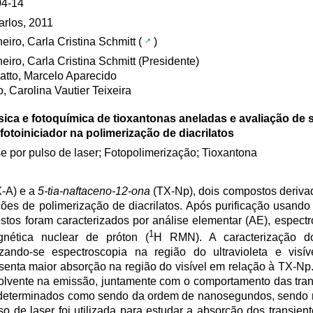
04-14
rlos, 2011
eiro, Carla Cristina Schmitt
(
)
eiro, Carla Cristina Schmitt (Presidente)
atto, Marcelo Aparecido
, Carolina Vautier Teixeira
sica e fotoquímica de tioxantonas aneladas e avaliação de s
otoiniciador na polimerização de diacrilatos
se por pulso de laser; Fotopolimerização; Tioxantona
-A) e a
5-tia-naftaceno-12-ona
(TX-Np), dois compostos derivad
ões de polimerização de diacrilatos. Após purificação usando
ostos foram caracterizados por análise elementar (AE), espect
1
nética nuclear de próton (
H RMN). A caracterização d
izando-se espectroscopia na região do ultravioleta e visí
senta maior absorção na região do visível em relação à TX-Np
olvente na emissão, juntamente com o comportamento das tran
m determinados como sendo da ordem de nanosegundos, sendo
ulso de laser foi utilizada para estudar a absorção dos transie