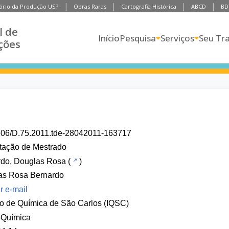
ório da Produção USP
Obras Raras
Cartografia Histórica
ABCD
BD
l de
Início
Pesquisa
Serviços
Seu Tr
ções
606/D.75.2011.tde-28042011-163717
tação de Mestrado
rdo, Douglas Rosa
(
)
as Rosa Bernardo
r e-mail
uto de Química de São Carlos (IQSC)
-Química