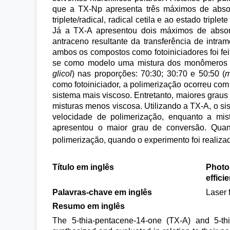
que a TX-Np apresenta três máximos de absor
triplete/radical, radical cetila e ao estado tri
Já a TX-A apresentou dois máximos de absor
antraceno resultante da transferência de intr
ambos os compostos como fotoiniciadores foi fei
se como modelo uma mistura dos monômeros
glicol
) nas proporções: 70:30; 30:70 e 50:50 (
como fotoiniciador, a polimerização ocorreu co
sistema mais viscoso. Entretanto, maiores grau
misturas menos viscosa. Utilizando a TX-A, o 
velocidade de polimerização, enquanto a mi
apresentou o maior grau de conversão. Quan
polimerização, quando o experimento foi realiza
Título em inglês
Photo
effici
Palavras-chave em inglês
Laser 
Resumo em inglês
The 5-thia-pentacene-14-one (TX-A) and 5-th