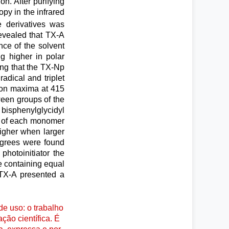
on. After purifying
py in the infrared
 derivatives was
revealed that TX-A
ce of the solvent
g higher in polar
ing that the TX-Np
adical and triplet
ion maxima at 415
ween groups of the
 bisphenylglycidyl
) of each monomer
higher when larger
egrees were found
hotoinitiator the
e containing equal
 TX-A presented a
e uso: o trabalho
ção científica. É