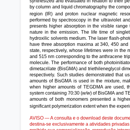
synthesized and evaluated in relation to their per
by column and liquid chromatography the compoun
region (IR) and proton nuclear magnetic reso
performed by spectroscopy in the ultraviolet an
presents higher absorption in the visible rang
nature in the emission. The life time of singl
hydroxilic solvents medium. The laser flash-phot
have three absorption maxima at 340, 450 and 590
state, respectively, whose lifetimes were in t
and 515 nm corresponding to the anthracene tripl
molecule. The performance of both photoinitiato
dimetacrilate (BisGMA) and triethileneglycol di
respectively. Such studies demonstrated that us
amounts of BisGMA is used in the mixture, ma
when higher amounts of TEGDMA are used, that
system containing 70:30 (
w/w
) of BisGMA and TE
amounts of both monomers presented a higher
significant polymerization extent when the exper
AVISO — A consulta e o download deste documen
destina-se exclusivamente a atividades privadas 