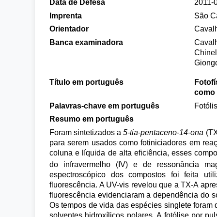
Data de Defesa
2011-
Imprenta
São Ca
Orientador
Cavalh
Banca examinadora
Cavalh
Chinel
Giongo
Título em português
Fotofí
como f
Palavras-chave em português
Fotóli
Resumo em português
Foram sintetizados a
5-tia-pentaceno-14-ona
(TX
para serem usados como fotiniciadores em reaç
coluna e líquida de alta eficiência, esses comp
do infravermelho (IV) e de ressonância mag
espectroscópico dos compostos foi feita util
fluorescência. A UV-vis revelou que a TX-A apre
fluorescência evidenciaram a dependência do s
Os tempos de vida das espécies singlete fora
solventes hidroxílicos polares. A fotólise por p