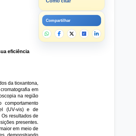
Como citar
Compartilhar
ua eficiência
os da tioxantona,
 cromatografia em
roscopia na região
o comportamento
vel (UV-vis) e de
. Os resultados de
sições presentes.
 maior em meio de
ntes, demonstrando