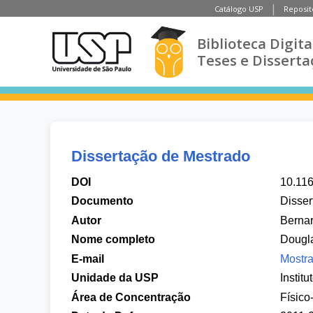
Catálogo USP
Reposit
Biblioteca Digita
Teses e Disserta
Dissertação de Mestrado
DOI
10.11
Documento
Disser
Autor
Berna
Nome completo
Dougl
E-mail
Mostra
Unidade da USP
Instit
Área de Concentração
Físico