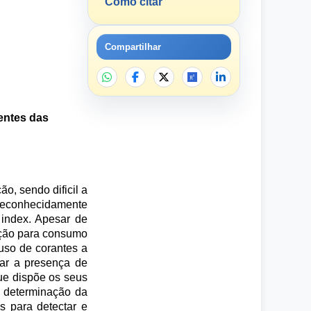
Como citar
Compartilhar
entes das
o, sendo dificil a
reconhecidamente
 index. Apesar de
ução para consumo
uso de corantes a
car a presença de
ue dispõe os seus
a determinação da
s para detectar e