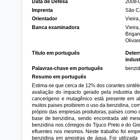
Data de Defesa
2008-
Imprenta
São Ca
Orientador
Vieira
Banca examinadora
Vieira
Brigan
Olivar
Título em português
Deter
indust
Palavras-chave em português
benzid
Resumo em português
Estima-se que cerca de 12% dos corantes sintétic
avaliação do impacto gerado pela industria 
cancerígeno e mutagênico está presente em al
muitos paises proibirem o uso da benzidina, c
próprio das empresas produtoras, países como o
base de benzidina, sendo encontrada até mesm
benzidina nos córregos do Tijuco Preto e do Gr
efluentes nos mesmos. Neste trabalho foi empr
benzidina em amostras de água. Foi utilizada