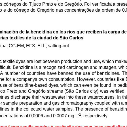
s córregos do Tijuco Preto e do Gregório. Foi verificada a pre
to e do córrego do Gregório nas concentrações da ordem de 0
inación de la bencidina en los rios que reciben la carga de
rias textiles de la ciudad de São Carlos
ina; CG-EM; EFS; ELL; salting-out
ic textile dyes are lost between production and use, which makes
difficult. Benzidine is a recognized carcinogen and mutagen, whi
x. A number of countries have banned the use of benzidines. Th
ine for a companys own consumption. However, countries like 
d use of benzidine-based dyes, which can even be found in pedia
ijuco Preto and Gregório streams (São Carlos city) was verifie
tries discharge their wastewater into these watercourses. In thi
for sample preparation and gas chromatography coupled with a 
nes in the collected water samples. The presence of benzidin
-1
oncentrations of 0.0006 and 0.0007 mg L
, respectively.