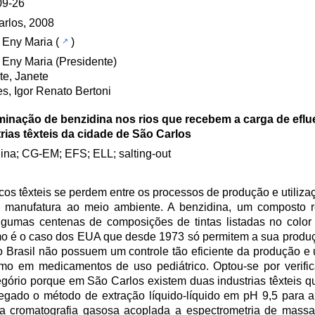
09-26
rlos, 2008
, Eny Maria
(
)
, Eny Maria (Presidente)
te, Janete
es, Igor Renato Bertoni
minação de benzidina nos rios que recebem a carga de eflu
rias têxteis da cidade de São Carlos
ina; CG-EM; EFS; ELL; salting-out
os têxteis se perdem entre os processos de produção e utilizaçã
de manufatura ao meio ambiente. A benzidina, um composto 
gumas centenas de composições de tintas listadas no color
omo é o caso dos EUA que desde 1973 só permitem a sua prod
 Brasil não possuem um controle tão eficiente da produção e 
o em medicamentos de uso pediátrico. Optou-se por verifi
egório porque em São Carlos existem duas industrias têxteis q
egado o método de extração líquido-líquido em pH 9,5 para 
 a cromatografia gasosa acoplada a espectrometria de massa