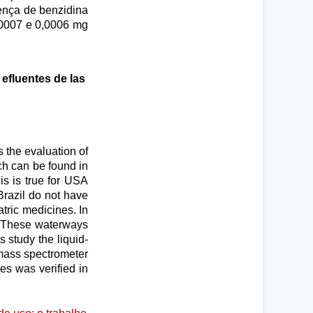
sença de benzidina
,0007 e 0,0006 mg
 efluentes de las
 the evaluation of
ch can be found in
is is true for USA
Brazil do not have
tric medicines. In
d. These waterways
s study the liquid-
mass spectrometer
es was verified in