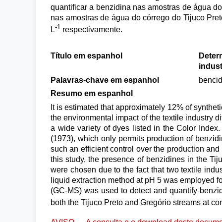
quantificar a benzidina nas amostras de água do
nas amostras de água do córrego do Tijuco Pre
-1
L
respectivamente.
Título em espanhol
Determ
indust
Palavras-chave em espanhol
bencid
Resumo em espanhol
It is estimated that approximately 12% of synthet
the environmental impact of the textile industry 
a wide variety of dyes listed in the Color Inde
(1973), which only permits production of benzid
such an efficient control over the production an
this study, the presence of benzidines in the T
were chosen due to the fact that two textile indus
liquid extraction method at pH 5 was employed 
(GC-MS) was used to detect and quantify benzidi
both the Tijuco Preto and Gregório streams at c