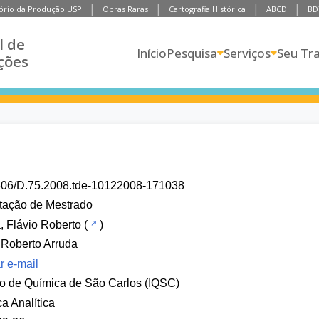
ório da Produção USP
Obras Raras
Cartografia Histórica
ABCD
BD
l de
Início
Pesquisa
Serviços
Seu Tr
ções
606/D.75.2008.tde-10122008-171038
tação de Mestrado
, Flávio Roberto
(
)
 Roberto Arruda
r e-mail
uto de Química de São Carlos (IQSC)
a Analítica