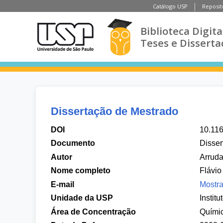
Catálogo USP
Reposit
Biblioteca Digita
Teses e Disserta
Dissertação de Mestrado
DOI
10.11
Documento
Disser
Autor
Arruda
Nome completo
Flávio
E-mail
Mostra
Unidade da USP
Instit
Área de Concentração
Químic