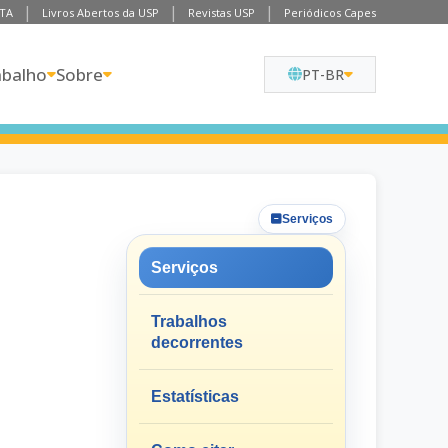
TA
Livros Abertos da USP
Revistas USP
Periódicos Capes
abalho
Sobre
PT-BR
Serviços
Serviços
Trabalhos
decorrentes
Estatísticas