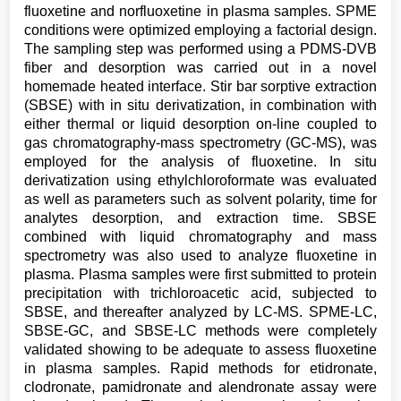
fluoxetine and norfluoxetine in plasma samples. SPME
conditions were optimized employing a factorial design.
The sampling step was performed using a PDMS-DVB
fiber and desorption was carried out in a novel
homemade heated interface. Stir bar sorptive extraction
(SBSE) with in situ derivatization, in combination with
either thermal or liquid desorption on-line coupled to
gas chromatography-mass spectrometry (GC-MS), was
employed for the analysis of fluoxetine. In situ
derivatization using ethylchloroformate was evaluated
as well as parameters such as solvent polarity, time for
analytes desorption, and extraction time. SBSE
combined with liquid chromatography and mass
spectrometry was also used to analyze fluoxetine in
plasma. Plasma samples were first submitted to protein
precipitation with trichloroacetic acid, subjected to
SBSE, and thereafter analyzed by LC-MS. SPME-LC,
SBSE-GC, and SBSE-LC methods were completely
validated showing to be adequate to assess fluoxetine
in plasma samples. Rapid methods for etidronate,
clodronate, pamidronate and alendronate assay were