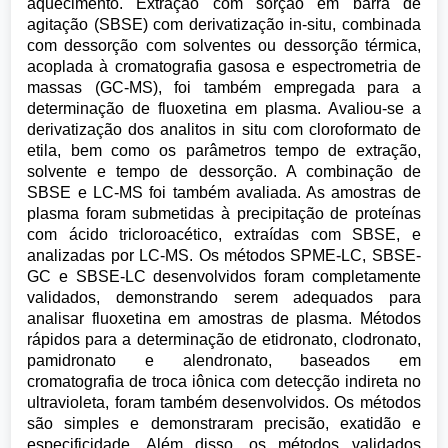
aquecimento. Extração com sorção em barra de
agitação (SBSE) com derivatização in-situ, combinada
com dessorção com solventes ou dessorção térmica,
acoplada à cromatografia gasosa e espectrometria de
massas (GC-MS), foi também empregada para a
determinação de fluoxetina em plasma. Avaliou-se a
derivatização dos analitos in situ com cloroformato de
etila, bem como os parâmetros tempo de extração,
solvente e tempo de dessorção. A combinação de
SBSE e LC-MS foi também avaliada. As amostras de
plasma foram submetidas à precipitação de proteínas
com ácido tricloroacético, extraídas com SBSE, e
analizadas por LC-MS. Os métodos SPME-LC, SBSE-
GC e SBSE-LC desenvolvidos foram completamente
validados, demonstrando serem adequados para
analisar fluoxetina em amostras de plasma. Métodos
rápidos para a determinação de etidronato, clodronato,
pamidronato e alendronato, baseados em
cromatografia de troca iônica com detecção indireta no
ultravioleta, foram também desenvolvidos. Os métodos
são simples e demonstraram precisão, exatidão e
especificidade. Além disso, os métodos validados