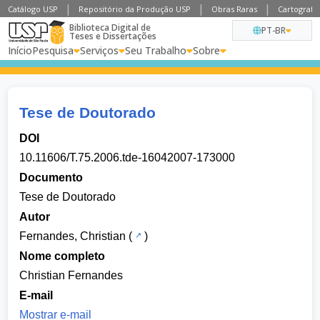
Catálogo USP
Repositório da Produção USP
Obras Raras
Cartografia
Biblioteca Digital de
PT-BR
Teses e Dissertações
Início
Pesquisa
Serviços
Seu Trabalho
Sobre
Tese de Doutorado
DOI
10.11606/T.75.2006.tde-16042007-173000
Documento
Tese de Doutorado
Autor
Fernandes, Christian
(
)
Nome completo
Christian Fernandes
E-mail
Mostrar e-mail