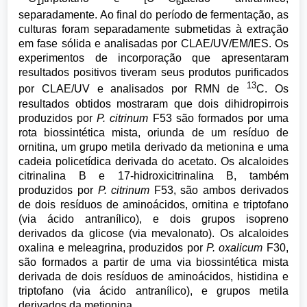
1
6
separadamente. Ao final do período de fermentação, as
culturas foram separadamente submetidas à extração
em fase sólida e analisadas por CLAE/UV/EM/IES. Os
experimentos de incorporação que apresentaram
resultados positivos tiveram seus produtos purificados
13
por CLAE/UV e analisados por RMN de
C. Os
resultados obtidos mostraram que dois dihidropirrois
produzidos por
P. citrinum
F53 são formados por uma
rota biossintética mista, oriunda de um resíduo de
ornitina, um grupo metila derivado da metionina e uma
cadeia policetídica derivada do acetato. Os alcaloides
citrinalina B e 17-hidroxicitrinalina B, também
produzidos por
P. citrinum
F53, são ambos derivados
de dois resíduos de aminoácidos, ornitina e triptofano
(via ácido antranílico), e dois grupos isopreno
derivados da glicose (via mevalonato). Os alcaloides
oxalina e meleagrina, produzidos por
P. oxalicum
F30,
são formados a partir de uma via biossintética mista
derivada de dois resíduos de aminoácidos, histidina e
triptofano (via ácido antranílico), e grupos metila
derivados da metionina.