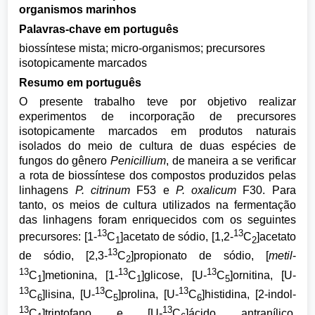
organismos marinhos
Palavras-chave em português
biossíntese mista; micro-organismos; precursores
isotopicamente marcados
Resumo em português
O presente trabalho teve por objetivo realizar
experimentos de incorporação de precursores
isotopicamente marcados em produtos naturais
isolados do meio de cultura de duas espécies de
fungos do gênero
Penicillium
, de maneira a se verificar
a rota de biossíntese dos compostos produzidos pelas
linhagens
P. citrinum
F53 e
P. oxalicum
F30. Para
tanto, os meios de cultura utilizados na fermentação
das linhagens foram enriquecidos com os seguintes
13
13
precursores: [1-
C
]acetato de sódio, [1,2-
C
]acetato
1
2
13
de sódio, [2,3-
C
]propionato de sódio, [
metil
-
2
13
13
13
C
]metionina, [1-
C
]glicose, [U-
C
]ornitina, [U-
1
1
5
13
13
13
C
]lisina, [U-
C
]prolina, [U-
C
]histidina, [2-indol-
6
5
6
13
13
C
]triptofano e [U-
C
]ácido antranílico,