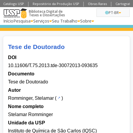
Catálogo USP
Repositório da Produção USP
Obras Raras
Cartografia
Biblioteca Digital de
PT-BR
Teses e Dissertações
Início
Pesquisa
Serviços
Seu Trabalho
Sobre
Tese de Doutorado
DOI
10.11606/T.75.2013.tde-30072013-093635
Documento
Tese de Doutorado
Autor
Romminger, Stelamar
(
)
Nome completo
Stelamar Romminger
Unidade da USP
Instituto de Química de São Carlos (IQSC)