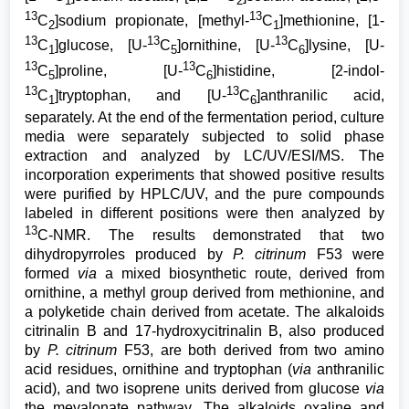
1
2
13
13
C
]sodium propionate, [methyl-
C
]methionine, [1-
2
1
13
13
13
C
]glucose, [U-
C
]ornithine, [U-
C
]lysine, [U-
1
5
6
13
13
C
]proline, [U-
C
]histidine, [2-indol-
5
6
13
13
C
]tryptophan, and [U-
C
]anthranilic acid,
1
6
separately. At the end of the fermentation period, culture
media were separately subjected to solid phase
extraction and analyzed by LC/UV/ESI/MS. The
incorporation experiments that showed positive results
were purified by HPLC/UV, and the pure compounds
labeled in different positions were then analyzed by
13
C-NMR. The results demonstrated that two
dihydropyrroles produced by
P. citrinum
F53 were
formed
via
a mixed biosynthetic route, derived from
ornithine, a methyl group derived from methionine, and
a polyketide chain derived from acetate. The alkaloids
citrinalin B and 17-hydroxycitrinalin B, also produced
by
P. citrinum
F53, are both derived from two amino
acid residues, ornithine and tryptophan (
via
anthranilic
acid), and two isoprene units derived from glucose
via
the mevalonate pathway. The alkaloids oxaline and