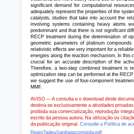
significant demand for computational resourc
adequately represent the properties of the sys
catalysts, studies that take into account the rel
involving systems containing heavy atoms was 
predominant and that there is not significant di
RECP treatment during the determination of opt
geometric parameters of platinum compounds w
relativistic effects are very important for a reliab
energies along the reaction mechanism. In this cas
crucial for an accurate description of the act
Therefore, a two-step combined treatment is r
optimization step can be performed at the RECP l
we suggest the use of four-component treatme
MMF.
AVISO — A consulta e o download deste documen
destina-se exclusivamente a atividades privadas 
proibida sua comercialização, reprodução integr
escrito da pessoa autora. Na utilização ou citaç
da publicação original.
Consulte a Política de ac
RegisTadeuSantiagocorrigida.pdf