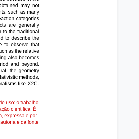
 obtained may not
nts, such as many
eaction categories
cts are generally
to the traditional
d to describe the
e to observe that
such as the relative
upling also becomes
eriod and beyond.
ral, the geometry
ativistic methods,
malisms like X2C-
e uso: o trabalho
ção científica. É
a, expressa e por
autoria e da fonte