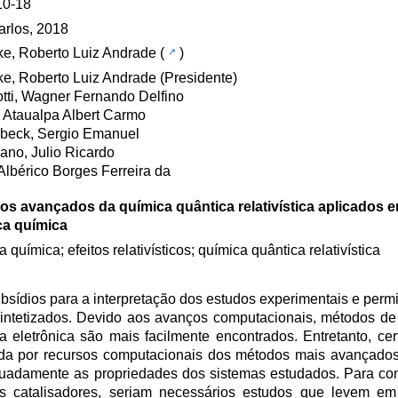
10-18
rlos, 2018
e, Roberto Luiz Andrade
(
)
e, Roberto Luiz Andrade (Presidente)
tti, Wagner Fernando Delfino
 Ataualpa Albert Carmo
beck, Sergio Emanuel
no, Julio Ricardo
 Albérico Borges Ferreira da
os avançados da química quântica relativística aplicados 
ca química
a química; efeitos relativísticos; química quântica relativística
ídios para a interpretação dos estudos experimentais e permi
intetizados. Devido aos avanços computacionais, métodos de
ra eletrônica são mais facilmente encontrados. Entretanto, ce
a por recursos computacionais dos métodos mais avançados
quadamente as propriedades dos sistemas estudados. Para c
 catalisadores, seriam necessários estudos que levem em 