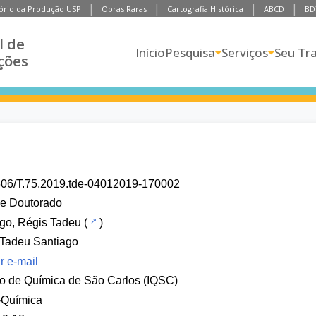
ório da Produção USP
Obras Raras
Cartografia Histórica
ABCD
BD
l de
Início
Pesquisa
Serviços
Seu Tr
ções
606/T.75.2019.tde-04012019-170002
de Doutorado
go, Régis Tadeu
(
)
 Tadeu Santiago
r e-mail
uto de Química de São Carlos (IQSC)
-Química