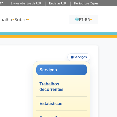
TA
Livros Abertos da USP
Revistas USP
Periódicos Capes
abalho
Sobre
PT-BR
Serviços
Serviços
Trabalhos
decorrentes
Estatísticas