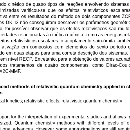
estudo cinético de quatro tipos de reações envolvendo sistema
izadas verificou-se que os efeitos relativísticos escalar
cativa entre os resultados do método de dois componentes Z
culos DKH2 não conseguiram descrever os parâmetros geométr
, foi possível observar que os efeitos relativísticos são muit
iedades relacionadas à cinética química, como as energias rel
os relativísticos escalares, o acoplamento spin-órbita també
e ativação em compostos com elementos do sexto período e
o em duas etapas para uma correta descrição dos sistemas. 
 em nível RECP. Entretanto, para a obtenção de valores acurad
ção dos tratamentos de quatro componentes, como Dirac-Cou
o X2C-MMF.
ed methods of relativistic quantum chemistry applied in c
es
l kinetics; relativistic effects; relativistic quantum chemistry
ort for the interpretation of experimental studies and allows 
sized. Quantum chemistry methods with different levels of ele
tional advances. However, some approximations are still requi