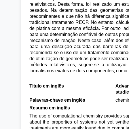
relativísticos. Desta forma, foi realizado um 
pesados. Na determinação das geometrias otim
predominantes e que não há diferença signifi
tradicional tratamento RECP. No entanto, cál
de platina com a mesma eficácia. Por outro lado
para uma determinação confiável de outras propr
mecanismo de reação. Neste caso, além dos efeit
para uma descrição acurada das barreiras d
recomenda-se o uso de um tratamento combinad
de otimização de geometrias pode ser realizada
métodos relativísticos, sugere-se a utiliza
formalismos exatos de dois componentes, com
Título em inglês
Advanc
studi
Palavras-chave em inglês
chemica
Resumo em inglês
The use of computational chemistry provides supp
about the properties of systems not yet synthe
treatments are more easily found due to computa