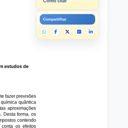
Como citar
Compartilhar
em estudos de
te fazer previsões
 química quântica
rtas aproximações
. Desta forma, os
ompostos contendo
conta os efeitos