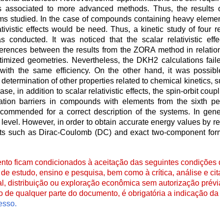
es associated to more advanced methods. Thus, the results
tems studied. In the case of compounds containing heavy eleme
ativistic effects would be need. Thus, a kinetic study of four r
conducted. It was noticed that the scalar relativistic effe
fferences between the results from the ZORA method in relation 
imized geometries. Nevertheless, the DKH2 calculations faile
ith the same efficiency. On the other hand, it was possibl
le determination of other properties related to chemical kinetics, 
e, in addition to scalar relativistic effects, the spin-orbit co
ivation barriers in compounds with elements from the sixth p
ecommended for a correct description of the systems. In gene
evel. However, in order to obtain accurate energy values by rel
nts such as Dirac-Coulomb (DC) and exact two-component for
to ficam condicionados à aceitação das seguintes condições d
de estudo, ensino e pesquisa, bem como à crítica, análise e cita
al, distribuição ou exploração econômica sem autorização prévi
ão de qualquer parte do documento, é obrigatória a indicação da 
esso.