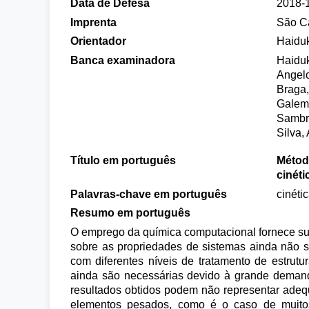
Data de Defesa
2018-
Imprenta
São Ca
Orientador
Haiduk
Banca examinadora
Haiduk
Angelo
Braga,
Galem
Sambra
Silva,
Título em português
Métod
cinéti
Palavras-chave em português
cinétic
Resumo em português
O emprego da química computacional fornece subs
sobre as propriedades de sistemas ainda não s
com diferentes níveis de tratamento de estrutu
ainda são necessárias devido à grande demand
resultados obtidos podem não representar ade
elementos pesados, como é o caso de muitos