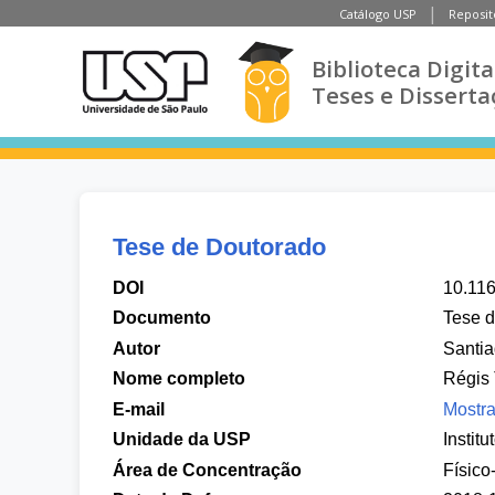
Catálogo USP
Reposit
Biblioteca Digita
Teses e Disserta
Tese de Doutorado
DOI
10.11
Documento
Tese 
Autor
Santia
Nome completo
Régis
E-mail
Mostra
Unidade da USP
Instit
Área de Concentração
Físico