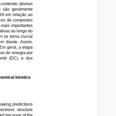
s contendo átomos
es são geralmente
ORA em relação ao
icos de compostos
o mais importantes
ativas ao longo do
m se torna crucial
m diante. Assim,
Em geral, a etapa
os de energia por
lomb (DC), e dos
hemical kinetics
making predictions
ctronic structure
red because of the