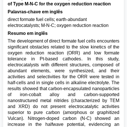
of Type M-N-C for the oxygen reduction reaction
Palavras-chave em inglês
direct formate fuel cells; earth-abundant
electrocatalysts; M-N-C; oxygen reduction reaction
Resumo em inglês
The development of direct formate fuel cells encounters
significant obstacles related to the slow kinetics of the
oxygen reduction reaction (ORR) and low formate
tolerance in Pt-based cathodes. In this study,
electrocatalysts with different structures, composed of
abundant elements, were synthesized, and their
activities and selectivities for the ORR were tested in
half-cells and in single cells in alkaline electrolyte. The
results showed that carbon-encapsulated nanoparticles
of iron-cobalt alloy and carbon-supported
nanostructured metal nitrides (characterized by TEM
and XRD) do not present electrocatalytic activities
superior to pure carbon (amorphous or graphitized
Vulcan). Nitrogen-doped carbon (N-C) showed an
increase in the halfwave potential, evidencing an