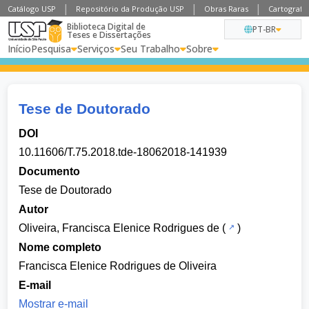
Catálogo USP
Repositório da Produção USP
Obras Raras
Cartografia
Biblioteca Digital de
PT-BR
Teses e Dissertações
Início
Pesquisa
Serviços
Seu Trabalho
Sobre
Tese de Doutorado
DOI
10.11606/T.75.2018.tde-18062018-141939
Documento
Tese de Doutorado
Autor
Oliveira, Francisca Elenice Rodrigues de
(
)
Nome completo
Francisca Elenice Rodrigues de Oliveira
E-mail
Mostrar e-mail