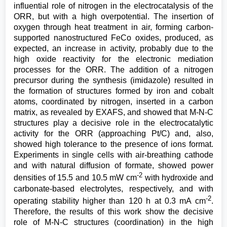
influential role of nitrogen in the electrocatalysis of the
ORR, but with a high overpotential. The insertion of
oxygen through heat treatment in air, forming carbon-
supported nanostructured FeCo oxides, produced, as
expected, an increase in activity, probably due to the
high oxide reactivity for the electronic mediation
processes for the ORR. The addition of a nitrogen
precursor during the synthesis (imidazole) resulted in
the formation of structures formed by iron and cobalt
atoms, coordinated by nitrogen, inserted in a carbon
matrix, as revealed by EXAFS, and showed that M-N-C
structures play a decisive role in the electrocatalytic
activity for the ORR (approaching Pt/C) and, also,
showed high tolerance to the presence of ions format.
Experiments in single cells with air-breathing cathode
and with natural diffusion of formate, showed power
-2
densities of 15.5 and 10.5 mW cm
with hydroxide and
carbonate-based electrolytes, respectively, and with
-2
operating stability higher than 120 h at 0.3 mA cm
.
Therefore, the results of this work show the decisive
role of M-N-C structures (coordination) in the high