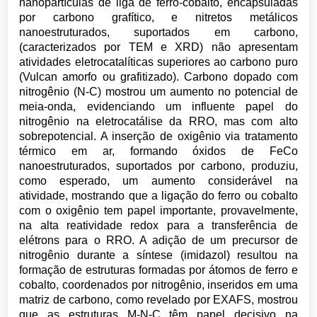
nanopartículas de liga de ferro-cobalto, encapsuladas
por carbono grafítico, e nitretos metálicos
nanoestruturados, suportados em carbono,
(caracterizados por TEM e XRD) não apresentam
atividades eletrocatalíticas superiores ao carbono puro
(Vulcan amorfo ou grafitizado). Carbono dopado com
nitrogênio (N-C) mostrou um aumento no potencial de
meia-onda, evidenciando um influente papel do
nitrogênio na eletrocatálise da RRO, mas com alto
sobrepotencial. A inserção de oxigênio via tratamento
térmico em ar, formando óxidos de FeCo
nanoestruturados, suportados por carbono, produziu,
como esperado, um aumento considerável na
atividade, mostrando que a ligação do ferro ou cobalto
com o oxigênio tem papel importante, provavelmente,
na alta reatividade redox para a transferência de
elétrons para o RRO. A adição de um precursor de
nitrogênio durante a síntese (imidazol) resultou na
formação de estruturas formadas por átomos de ferro e
cobalto, coordenados por nitrogênio, inseridos em uma
matriz de carbono, como revelado por EXAFS, mostrou
que as estruturas M-N-C têm papel decisivo na