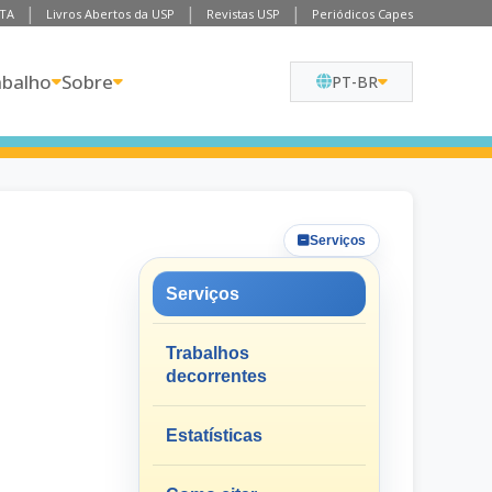
TA
Livros Abertos da USP
Revistas USP
Periódicos Capes
abalho
Sobre
PT-BR
Serviços
Serviços
Trabalhos
decorrentes
Estatísticas