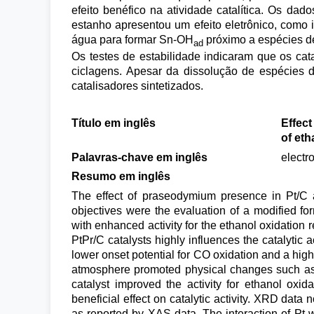
efeito benéfico na atividade catalítica. Os d
estanho apresentou um efeito eletrônico, como
água para formar Sn-OH
próximo a espécies de
ad
Os testes de estabilidade indicaram que os ca
ciclagens. Apesar da dissolução de espécies d
catalisadores sintetizados.
Título em inglês
Effect
of eth
Palavras-chave em inglês
electro
Resumo em inglês
The effect of praseodymium presence in Pt/C a
objectives were the evaluation of a modified fo
with enhanced activity for the ethanol oxidation r
PtPr/C catalysts highly influences the catalytic
lower onset potential for CO oxidation and a hi
atmosphere promoted physical changes such as re
catalyst improved the activity for ethanol oxid
beneficial effect on catalytic activity. XRD data 
as reported by XAS data. The interaction of Pt 