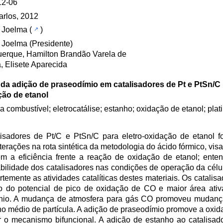
12-06
rlos, 2012
, Joelma
(
)
 Joelma (Presidente)
erque, Hamilton Brandão Varela de
a, Elisete Aparecida
 da adição de praseodímio em catalisadores de Pt e PtSn/C 
ção de etanol
 a combustível; eletrocatálise; estanho; oxidação de etanol; plati
isadores de Pt/C e PtSn/C para eletro-oxidação de etanol f
lterações na rota sintética da metodologia do ácido fórmico, vis
m a eficiência frente a reação de oxidação de etanol; ente
stabilidade dos catalisadores nas condições de operação da célu
rtemente as atividades catalíticas destes materiais. Os catalisa
 do potencial de pico de oxidação de CO e maior área ativ
gênio. A mudança de atmosfera para gás CO promoveu mudanç
ho médio de partícula. A adição de praseodímio promove a oxid
er o mecanismo bifuncional. A adição de estanho ao catalisad