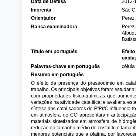
Data de Defesa
2012-
Imprenta
São Ca
Orientador
Perez
Banca examinadora
Perez,
Albuqu
Batist
Título em português
Efeito
oxida
Palavras-chave em português
célula
Resumo em português
O efeito da presença do praseodímio em catal
trabalho. Os principais objetivos foram estudar a
com propriedades físico-químicas que aumente
variações na atividade catalítica; e avaliar a e
síntese dos catalisadores de PtPr/C influencia fo
em atmosfera de CO apresentaram antecipação
materiais sintetizados em atmosfera de hidro
redução do tamanho médio de cristalito e taman
menores potenciais que a platina, por favorec