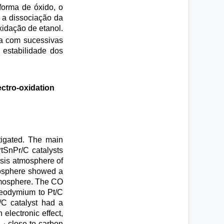
forma de óxido, o
 a dissociação da
xidação de etanol.
va com sucessivas
 estabilidade dos
ectro-oxidation
tigated. The main
PtSnPr/C catalysts
hesis atmosphere of
tmosphere showed a
atmosphere. The CO
aseodymium to Pt/C
r/C catalyst had a
 electronic effect,
close to carbon