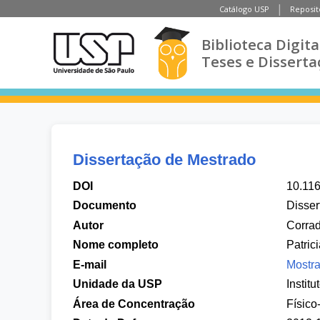
Catálogo USP
Reposit
Biblioteca Digita
Teses e Disserta
Dissertação de Mestrado
DOI
10.11
Documento
Disser
Autor
Corrad
Nome completo
Patric
E-mail
Mostra
Unidade da USP
Instit
Área de Concentração
Físico