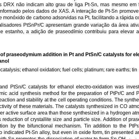
ados DRX não indicam alto grau de liga Pt-Sn, mas mesmo em 
 informado pelos dados de XAS. A interação de Pt-Sn promove
 monóxido de carbono adsorvidas na Pt, facilitando a rápida o
talisadores PtSnPr/C apresentam grande variação da área ati
e estanho, a adição de praseodímio contribuiu para elevar a
 of praseodymium addition in Pt and PtSn/C catalysts for el
anol
catalysis; ethanol oxidation; fuel cells; platinum; rare earths; tin
nd PtSn/C catalysts for ethanol electro-oxidation was inves
rmic acid synthesis method for the preparation of PtPr/C and 
eaction and stability at the cell operating conditions. The synt
 activity of these materials. The catalysts synthesized in CO a
gher active surface area than those synthesized in a hydrogen 
duction of crystallite size and particle size. Addition of pr
ation by the bifunctional mechanism. Tin addition to the PtP
no indicated Pt-Sn alloy, but even in oxide form, tin presented an
with Sn promotes the dissociation of water to form Sn-OH