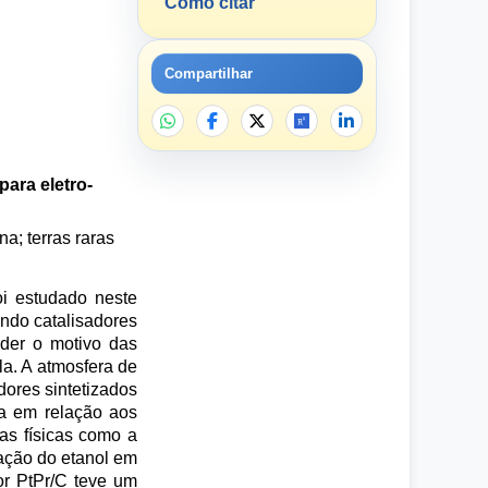
Como citar
Compartilhar
para eletro-
na; terras raras
oi estudado neste
ando catalisadores
nder o motivo das
la. A atmosfera de
dores sintetizados
a em relação aos
as físicas como a
ação do etanol em
or PtPr/C teve um