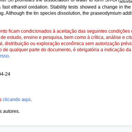
adsorb
 fast ethanol oxidation. Stability tests showed a change in the 
ling. Although the tin species dissolution, the praseodymium add
to ficam condicionados à aceitação das seguintes condições d
de estudo, ensino e pesquisa, bem como à crítica, análise e cita
al, distribuição ou exploração econômica sem autorização prévi
ão de qualquer parte do documento, é obrigatória a indicação da 
esso.
04-24
es
clicando aqui
.
s autores.