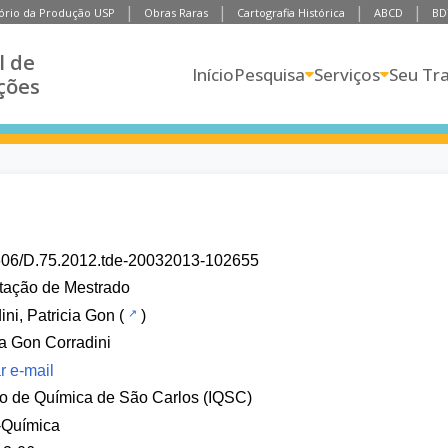
ório da Produção USP
Obras Raras
Cartografia Histórica
ABCD
BD
l de
Início
Pesquisa
Serviços
Seu Tr
ções
606/D.75.2012.tde-20032013-102655
tação de Mestrado
ini, Patricia Gon
(
)
ia Gon Corradini
r e-mail
uto de Química de São Carlos (IQSC)
-Química