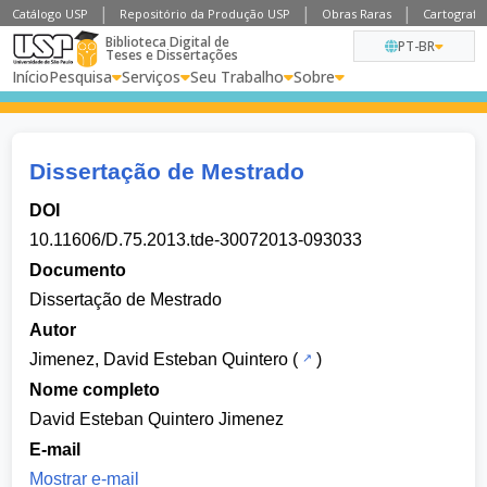
Catálogo USP
Repositório da Produção USP
Obras Raras
Cartografia
Biblioteca Digital de
PT-BR
Teses e Dissertações
Início
Pesquisa
Serviços
Seu Trabalho
Sobre
Dissertação de Mestrado
DOI
10.11606/D.75.2013.tde-30072013-093033
Documento
Dissertação de Mestrado
Autor
Jimenez, David Esteban Quintero
(
)
Nome completo
David Esteban Quintero Jimenez
E-mail
Mostrar e-mail