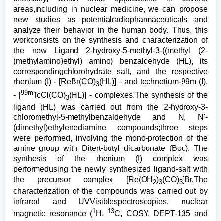
areas,including in nuclear medicine, we can propose
new studies as potentialradiopharmaceuticals and
analyze their behavior in the human body. Thus, this
workconsists on the synthesis and characterization of
the new Ligand 2-hydroxy-5-methyl-3-((methyl (2-
(methylamino)ethyl) amino) benzaldehyde (HL), its
correspondingchlorohydrate salt, and the respective
rhenium (I) - [ReBr(CO)
(HL)] - and technetium-99m (I),
3
99m
- [
TcCl(CO)
(HL)] - complexes.The synthesis of the
3
ligand (HL) was carried out from the 2-hydroxy-3-
chloromethyl-5-methylbenzaldehyde and N, N'-
(dimethyl)ethylenediamine compounds;three steps
were performed, involving the mono-protection of the
amine group with Ditert-butyl dicarbonate (Boc). The
synthesis of the rhenium (I) complex was
performedusing the newly synthesized ligand-salt with
the precursor complex [Re(OH
)
(CO)
]Br.The
2
3
3
characterization of the compounds was carried out by
infrared and UVVisiblespectroscopies, nuclear
1
13
magnetic resonance (
H,
C, COSY, DEPT-135 and