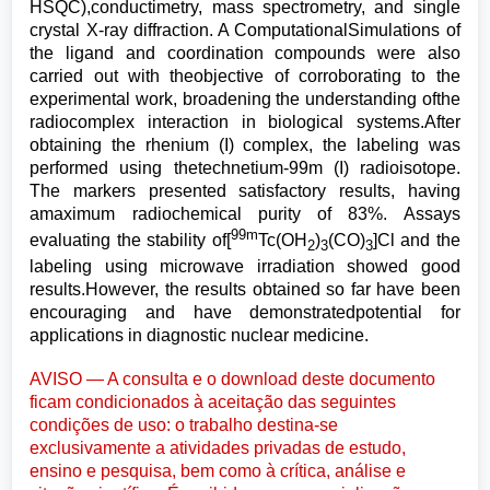
HSQC),conductimetry, mass spectrometry, and single
crystal X-ray diffraction. A ComputationalSimulations of
the ligand and coordination compounds were also
carried out with theobjective of corroborating to the
experimental work, broadening the understanding ofthe
radiocomplex interaction in biological systems.After
obtaining the rhenium (I) complex, the labeling was
performed using thetechnetium-99m (I) radioisotope.
The markers presented satisfactory results, having
amaximum radiochemical purity of 83%. Assays
99m
evaluating the stability of[
Tc(OH
)
(CO)
]Cl and the
2
3
3
labeling using microwave irradiation showed good
results.However, the results obtained so far have been
encouraging and have demonstratedpotential for
applications in diagnostic nuclear medicine.
AVISO — A consulta e o download deste documento
ficam condicionados à aceitação das seguintes
condições de uso: o trabalho destina-se
exclusivamente a atividades privadas de estudo,
ensino e pesquisa, bem como à crítica, análise e