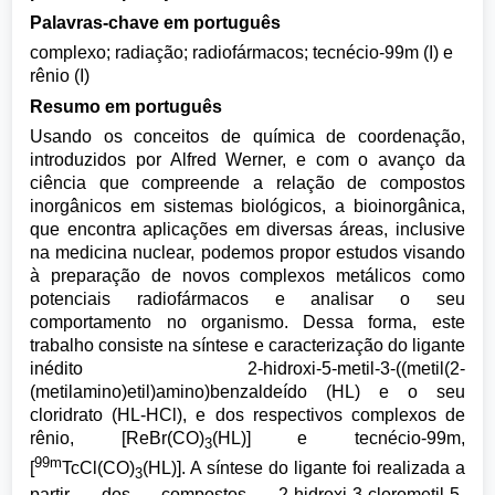
Palavras-chave em português
complexo; radiação; radiofármacos; tecnécio-99m (I) e
rênio (I)
Resumo em português
Usando os conceitos de química de coordenação,
introduzidos por Alfred Werner, e com o avanço da
ciência que compreende a relação de compostos
inorgânicos em sistemas biológicos, a bioinorgânica,
que encontra aplicações em diversas áreas, inclusive
na medicina nuclear, podemos propor estudos visando
à preparação de novos complexos metálicos como
potenciais radiofármacos e analisar o seu
comportamento no organismo. Dessa forma, este
trabalho consiste na síntese e caracterização do ligante
inédito 2-hidroxi-5-metil-3-((metil(2-
(metilamino)etil)amino)benzaldeído (HL) e o seu
cloridrato (HL-HCl), e dos respectivos complexos de
rênio, [ReBr(CO)
(HL)] e tecnécio-99m,
3
99m
[
TcCl(CO)
(HL)]. A síntese do ligante foi realizada a
3
partir dos compostos 2-hidroxi-3-clorometil-5-