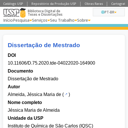
Catálogo USP
Repositório da Produção USP
Obras Raras
Cartografia
Biblioteca Digital de
PT-BR
Teses e Dissertações
Início
Pesquisa
Serviços
Seu Trabalho
Sobre
Dissertação de Mestrado
DOI
10.11606/D.75.2020.tde-04022020-164900
Documento
Dissertação de Mestrado
Autor
Almeida, Jéssica Maria de
(
)
Nome completo
Jéssica Maria de Almeida
Unidade da USP
Instituto de Química de São Carlos (IQSC)