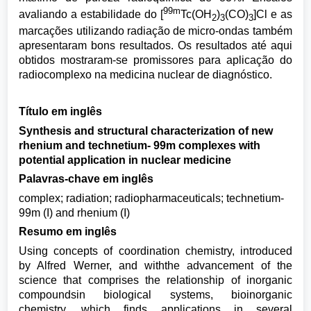
99m
avaliando a estabilidade do [
Tc(OH
)
(CO)
]Cl e as
2
3
3
marcações utilizando radiação de micro-ondas também
apresentaram bons resultados. Os resultados até aqui
obtidos mostraram-se promissores para aplicação do
radiocomplexo na medicina nuclear de diagnóstico.
Título em inglês
Synthesis and structural characterization of new
rhenium and technetium- 99m complexes with
potential application in nuclear medicine
Palavras-chave em inglês
complex; radiation; radiopharmaceuticals; technetium-
99m (I) and rhenium (I)
Resumo em inglês
Using concepts of coordination chemistry, introduced
by Alfred Werner, and withthe advancement of the
science that comprises the relationship of inorganic
compoundsin biological systems, bioinorganic
chemistry, which finds applications in several