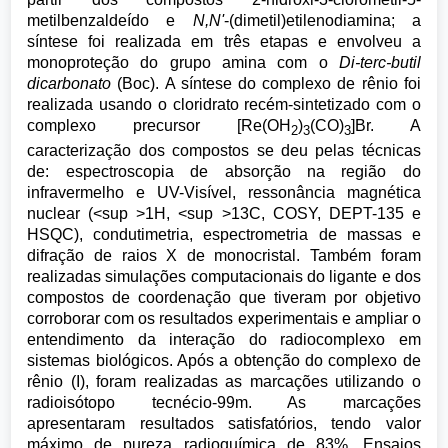
metilbenzaldeído e
N,N'
-(dimetil)etilenodiamina; a
síntese foi realizada em três etapas e envolveu a
monoproteção do grupo amina com o
Di-terc-butil
dicarbonato
(Boc). A síntese do complexo de rênio foi
realizada usando o cloridrato recém-sintetizado com o
complexo precursor [Re(OH
)
(CO)
]Br. A
2
3
3
caracterização dos compostos se deu pelas técnicas
de: espectroscopia de absorção na região do
infravermelho e UV-Visível, ressonância magnética
nuclear (<sup >1H, <sup >13C, COSY, DEPT-135 e
HSQC), condutimetria, espectrometria de massas e
difração de raios X de monocristal. Também foram
realizadas simulações computacionais do ligante e dos
compostos de coordenação que tiveram por objetivo
corroborar com os resultados experimentais e ampliar o
entendimento da interação do radiocomplexo em
sistemas biológicos. Após a obtenção do complexo de
rênio (I), foram realizadas as marcações utilizando o
radioisótopo tecnécio-99m. As marcações
apresentaram resultados satisfatórios, tendo valor
máximo de pureza radioquímica de 83%. Ensaios