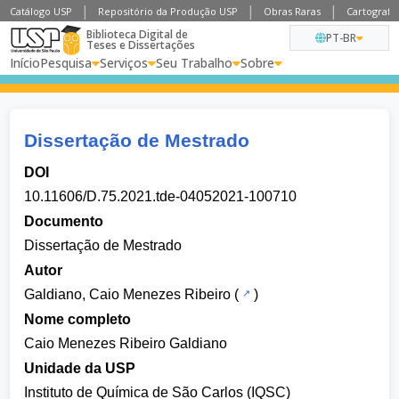
Catálogo USP
Repositório da Produção USP
Obras Raras
Cartografia
Biblioteca Digital de
PT-BR
Teses e Dissertações
Início
Pesquisa
Serviços
Seu Trabalho
Sobre
Dissertação de Mestrado
DOI
10.11606/D.75.2021.tde-04052021-100710
Documento
Dissertação de Mestrado
Autor
Galdiano, Caio Menezes Ribeiro
(
)
Nome completo
Caio Menezes Ribeiro Galdiano
Unidade da USP
Instituto de Química de São Carlos (IQSC)