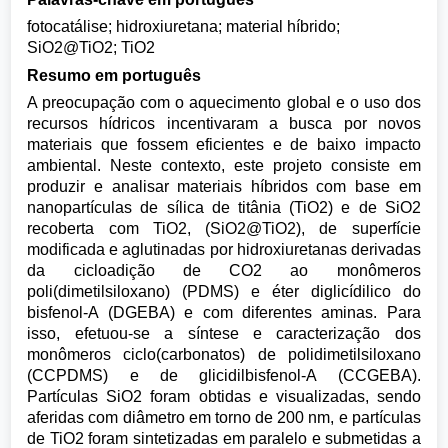
fotocatálise; hidroxiuretana; material híbrido;
SiO2@TiO2; TiO2
Resumo em português
A preocupação com o aquecimento global e o uso dos
recursos hídricos incentivaram a busca por novos
materiais que fossem eficientes e de baixo impacto
ambiental. Neste contexto, este projeto consiste em
produzir e analisar materiais híbridos com base em
nanopartículas de sílica de titânia (TiO2) e de SiO2
recoberta com TiO2, (SiO2@TiO2), de superfície
modificada e aglutinadas por hidroxiuretanas derivadas
da cicloadição de CO2 ao monômeros
poli(dimetilsiloxano) (PDMS) e éter diglicídilico do
bisfenol-A (DGEBA) e com diferentes aminas. Para
isso, efetuou-se a síntese e caracterização dos
monômeros ciclo(carbonatos) de polidimetilsiloxano
(CCPDMS) e de glicidilbisfenol-A (CCGEBA).
Partículas SiO2 foram obtidas e visualizadas, sendo
aferidas com diâmetro em torno de 200 nm, e partículas
de TiO2 foram sintetizadas em paralelo e submetidas a