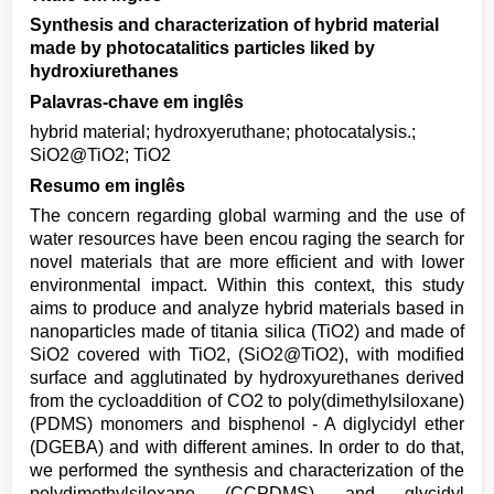
Synthesis and characterization of hybrid material
made by photocatalitics particles liked by
hydroxiurethanes
Palavras-chave em inglês
hybrid material; hydroxyeruthane; photocatalysis.;
SiO2@TiO2; TiO2
Resumo em inglês
The concern regarding global warming and the use of
water resources have been encou raging the search for
novel materials that are more efficient and with lower
environmental impact. Within this context, this study
aims to produce and analyze hybrid materials based in
nanoparticles made of titania silica (TiO2) and made of
SiO2 covered with TiO2, (SiO2@TiO2), with modified
surface and agglutinated by hydroxyurethanes derived
from the cycloaddition of CO2 to poly(dimethylsiloxane)
(PDMS) monomers and bisphenol - A diglycidyl ether
(DGEBA) and with different amines. In order to do that,
we performed the synthesis and characterization of the
polydimethylsiloxane (CCPDMS) and glycidyl